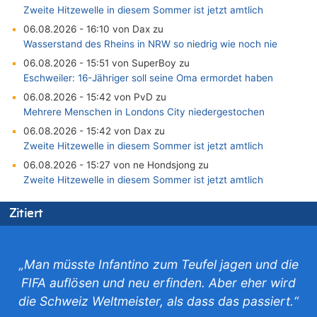
Zweite Hitzewelle in diesem Sommer ist jetzt amtlich
06.08.2026 - 16:10 von Dax zu
Wasserstand des Rheins in NRW so niedrig wie noch nie
06.08.2026 - 15:51 von SuperBoy zu
Eschweiler: 16-Jähriger soll seine Oma ermordet haben
06.08.2026 - 15:42 von PvD zu
Mehrere Menschen in Londons City niedergestochen
06.08.2026 - 15:42 von Dax zu
Zweite Hitzewelle in diesem Sommer ist jetzt amtlich
06.08.2026 - 15:27 von ne Hondsjong zu
Zweite Hitzewelle in diesem Sommer ist jetzt amtlich
06.08.2026 - 14:57 von Hugo Egon Bernhard von Sinnen zu
Zitiert
Zweite Hitzewelle in diesem Sommer ist jetzt amtlich
06.08.2026 - 14:51 von Ostbelgien Direkt zu
Zurück an den Rhein: Hendrich wechselt zum 1. FC Köln
„Man müsste Infantino zum Teufel jagen und die
06.08.2026 - 14:46 von Hugo Egon Bernhard von Sinnen zu
FIFA auflösen und neu erfinden. Aber eher wird
Frau hörte Stimmen aus Haus des verstorbenen Nachbarn
die Schweiz Weltmeister, als dass das passiert.“
06.08.2026 - 14:44 von Coralie zu
Zweite Hitzewelle in diesem Sommer ist jetzt amtlich