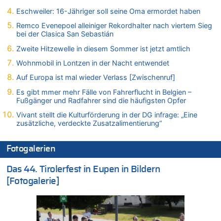
Vorwürfe gegen Präsident Gianni Infantino
Eschweiler: 16-Jähriger soll seine Oma ermordet haben
06.08.2026 - 12:41 von Hugo Egon Bernhard von Sinnen zu
Frau hörte Stimmen aus Haus des verstorbenen Nachbarn
Remco Evenepoel alleiniger Rekordhalter nach viertem Sieg
bei der Clasica San Sebastián
06.08.2026 - 12:36 von Gärlinde zu
Aachen ab 11. August wieder Mekka des Pferdesports –
Zweite Hitzewelle in diesem Sommer ist jetzt amtlich
Belgien setzt bei Reit-WM auf starke Springreiter
Wohnmobil in Lontzen in der Nacht entwendet
06.08.2026 - 12:26 von Guido Scholzen zu
Auf Europa ist mal wieder Verlass [Zwischenruf]
Zweite Hitzewelle in diesem Sommer ist jetzt amtlich
Es gibt mmer mehr Fälle von Fahrerflucht in Belgien –
06.08.2026 - 12:17 von Sparwasser zu
Fußgänger und Radfahrer sind die häufigsten Opfer
Zweite Hitzewelle in diesem Sommer ist jetzt amtlich
Vivant stellt die Kulturförderung in der DG infrage: „Eine
06.08.2026 - 12:13 von Dax zu
zusätzliche, verdeckte Zusatzalimentierung“
Zweite Hitzewelle in diesem Sommer ist jetzt amtlich
06.08.2026 - 12:13 von Heinz F. zu
Fotogalerien
Mehrere Menschen in Londons City niedergestochen
06.08.2026 - 12:13 von Hugo Egon Bernhard von Sinnen zu
Das 44. Tirolerfest in Eupen in Bildern
Zweite Hitzewelle in diesem Sommer ist jetzt amtlich
[Fotogalerie]
06.08.2026 - 12:08 von Medium zu
Frau hörte Stimmen aus Haus des verstorbenen Nachbarn
06.08.2026 - 11:52 von Hubert F. zu