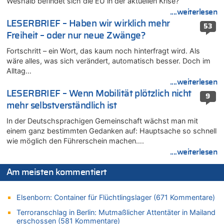
Weshalb befindet sich die EU in der aktuellen Krise?
06.08.2026 - 10:16 von Dax zu
....weiterlesen
Wasserstand des Rheins in NRW so niedrig wie noch nie
LESERBRIEF – Haben wir wirklich mehr
53
06.08.2026 - 10:09 von Dax zu
Freiheit – oder nur neue Zwänge?
Zweite Hitzewelle in diesem Sommer ist jetzt amtlich
Fortschritt – ein Wort, das kaum noch hinterfragt wird. Als
06.08.2026 - 10:02 von Soso zu
wäre alles, was sich verändert, automatisch besser. Doch im
Aachen ab 11. August wieder Mekka des Pferdesports –
Alltag…
Belgien setzt bei Reit-WM auf starke Springreiter
....weiterlesen
06.08.2026 - 09:22 von Zuhörer zu
LESERBRIEF – Wenn Mobilität plötzlich nicht
9
Wasserstand des Rheins in NRW so niedrig wie noch nie
mehr selbstverständlich ist
06.08.2026 - 09:13 von 5/11 zu
In der Deutschsprachigen Gemeinschaft wächst man mit
Wasserstand des Rheins in NRW so niedrig wie noch nie
einem ganz bestimmten Gedanken auf: Hauptsache so schnell
06.08.2026 - 09:05 von 5/11 zu
wie möglich den Führerschein machen….
Mehrere Menschen in Londons City niedergestochen
....weiterlesen
06.08.2026 - 08:39 von Eifel_er zu
Mehrere Menschen in Londons City niedergestochen
Am meisten kommentiert
06.08.2026 - 07:33 von Carine zu
Wie kam es zur Ceuta-Krise?
Elsenborn: Container für Flüchtlingslager (671 Kommentare)
06.08.2026 - 07:30 von Ahja zu
Terroranschlag in Berlin: Mutmaßlicher Attentäter in Mailand
Wasserstand des Rheins in NRW so niedrig wie noch nie
erschossen (581 Kommentare)