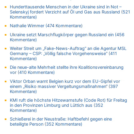
06.08.2026 - 07:21 von PvD zu
Hunderttausende Menschen in der Ukraine sind in Not –
Selenskyj fordert Verzicht auf Öl und Gas aus Russland (521
Mehrere Menschen in Londons City niedergestochen
Kommentare)
06.08.2026 - 00:22 von Peter S. zu
Nathalie Wimmer (474 Kommentare)
Wasserstand des Rheins in NRW so niedrig wie noch nie
06.08.2026 - 00:01 von Hugo Egon Bernhard von Sinnen zu
Ukraine setzt Marschflugkörper gegen Russland ein (456
Kommentare)
Mehrere Menschen in Londons City niedergestochen
Weiter Streit um „Fake-News-Auftrag“ an die Agentur MSL
05.08.2026 - 23:29 von Zuhörer zu
Germany – CSP: „Völlig falsche Vorgehensweise“ (411
Wasserstand des Rheins in NRW so niedrig wie noch nie
Kommentare)
05.08.2026 - 22:35 von Chips zu
Die neue-alte Mehrheit stellte ihre Koalitionsvereinbarung
Wasserstand des Rheins in NRW so niedrig wie noch nie
vor (410 Kommentare)
05.08.2026 - 22:31 von Chips zu
Viktor Orban warnt Belgien kurz vor dem EU-Gipfel vor
Mehrere Menschen in Londons City niedergestochen
einem „Risiko massiver Vergeltungsmaßnahmen“ (397
Kommentare)
05.08.2026 - 22:18 von Kritisch denken zu
Mehrere Menschen in Londons City niedergestochen
KMI ruft die höchste Hitzewarnstufe (Code Rot) für Freitag
in den Provinzen Limburg und Lüttich aus (352
05.08.2026 - 21:53 von Karli Dall zu
Kommentare)
Mehrere Menschen in Londons City niedergestochen
Schießerei in der Neustraße: Haftbefehl gegen eine
05.08.2026 - 21:15 von Joseph Meyer zu
beteiligte Person (352 Kommentare)
Wasserstand des Rheins in NRW so niedrig wie noch nie