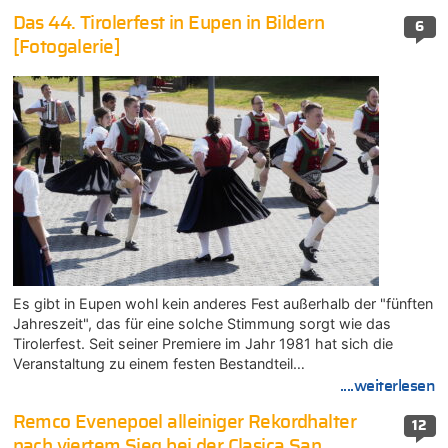
Das 44. Tirolerfest in Eupen in Bildern
6
[Fotogalerie]
Es gibt in Eupen wohl kein anderes Fest außerhalb der "fünften
Jahreszeit", das für eine solche Stimmung sorgt wie das
Tirolerfest. Seit seiner Premiere im Jahr 1981 hat sich die
Veranstaltung zu einem festen Bestandteil…
....weiterlesen
Remco Evenepoel alleiniger Rekordhalter
12
nach viertem Sieg bei der Clasica San