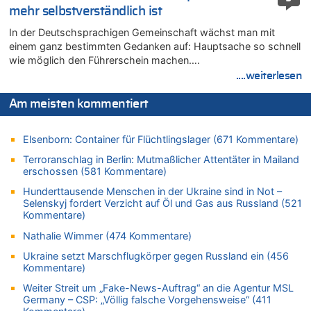
Leipzig, Mechernich und die Frage: Wer steckt hinter den
mehr selbstverständlich ist
Drohnen mit Strengstoff? War es Russland?
In der Deutschsprachigen Gemeinschaft wächst man mit
08.08.2026 - 18:48 von Marcel Scholzen Eimerscheid zu
einem ganz bestimmten Gedanken auf: Hauptsache so schnell
Leipzig, Mechernich und die Frage: Wer steckt hinter den
wie möglich den Führerschein machen….
Drohnen mit Strengstoff? War es Russland?
....weiterlesen
08.08.2026 - 18:41 von JoKrings zu
Leipzig, Mechernich und die Frage: Wer steckt hinter den
Am meisten kommentiert
Drohnen mit Strengstoff? War es Russland?
08.08.2026 - 18:39 von JoKrings zu
Elsenborn: Container für Flüchtlingslager (671 Kommentare)
Leipzig, Mechernich und die Frage: Wer steckt hinter den
Drohnen mit Strengstoff? War es Russland?
Terroranschlag in Berlin: Mutmaßlicher Attentäter in Mailand
erschossen (581 Kommentare)
08.08.2026 - 18:07 von Hubert F. zu
Belgier knackt Jackpot bei Lotterie EuroMillions und gewinnt
Hunderttausende Menschen in der Ukraine sind in Not –
mehr als 111 Millionen €
Selenskyj fordert Verzicht auf Öl und Gas aus Russland (521
Kommentare)
08.08.2026 - 17:46 von Der Alte zu
Belgier knackt Jackpot bei Lotterie EuroMillions und gewinnt
Nathalie Wimmer (474 Kommentare)
mehr als 111 Millionen €
Ukraine setzt Marschflugkörper gegen Russland ein (456
08.08.2026 - 17:45 von Der Alte zu
Kommentare)
Zwölf Jahre nach Aachener Bankraub: 70-Jähriger gefasst
Weiter Streit um „Fake-News-Auftrag“ an die Agentur MSL
08.08.2026 - 17:43 von Der Alte zu
Germany – CSP: „Völlig falsche Vorgehensweise“ (411