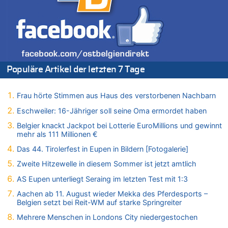
Drohnen mit Strengstoff? War es Russland?
09.08.2026 - 01:05 von Peter S. zu
Leipzig, Mechernich und die Frage: Wer steckt hinter den
Drohnen mit Strengstoff? War es Russland?
08.08.2026 - 23:27 von Bingo zu
Zweite Hitzewelle in diesem Sommer ist jetzt amtlich
Populäre Artikel der letzten 7 Tage
08.08.2026 - 22:47 von Heinz F. zu
Wasserstand des Rheins in NRW so niedrig wie noch nie
Frau hörte Stimmen aus Haus des verstorbenen Nachbarn
08.08.2026 - 22:39 von Hugo Egon Bernhard von Sinnen zu
Eschweiler: 16-Jähriger soll seine Oma ermordet haben
Politischer Eklat bei der Gedenkfeier in Marcinelle – Meloni:
„Schwerwiegende und beschämende Geste“
Belgier knackt Jackpot bei Lotterie EuroMillions und gewinnt
mehr als 111 Millionen €
08.08.2026 - 22:23 von Marcel Scholzen Eimerscheid zu
Politischer Eklat bei der Gedenkfeier in Marcinelle – Meloni:
Das 44. Tirolerfest in Eupen in Bildern [Fotogalerie]
„Schwerwiegende und beschämende Geste“
Zweite Hitzewelle in diesem Sommer ist jetzt amtlich
08.08.2026 - 22:12 von Hugo Egon Bernhard von Sinnen zu
AS Eupen unterliegt Seraing im letzten Test mit 1:3
LESERBRIEF – Für lokale, dezentrale Energieproduktion
Aachen ab 11. August wieder Mekka des Pferdesports –
08.08.2026 - 22:09 von Frage zu
Belgien setzt bei Reit-WM auf starke Springreiter
Leipzig, Mechernich und die Frage: Wer steckt hinter den
Drohnen mit Strengstoff? War es Russland?
Mehrere Menschen in Londons City niedergestochen