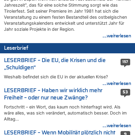
Leipzig, Mechernich und die Frage: Wer steckt hinter den
Jahreszeit", das für eine solche Stimmung sorgt wie das
Drohnen mit Strengstoff? War es Russland?
Tirolerfest. Seit seiner Premiere im Jahr 1981 hat sich die
08.08.2026 - 20:20 von Joseph Meyer zu
Veranstaltung zu einem festen Bestandteil des ostbelgischen
Leipzig, Mechernich und die Frage: Wer steckt hinter den
Veranstaltungskalenders entwickelt und unterstützt Jahr für
Drohnen mit Strengstoff? War es Russland?
Jahr soziale Projekte in der Region.
....weiterlesen
08.08.2026 - 20:19 von Peter G zu
Zwölf Jahre nach Aachener Bankraub: 70-Jähriger gefasst
Leserbrief
08.08.2026 - 20:17 von Russentrolle zu
Leipzig, Mechernich und die Frage: Wer steckt hinter den
LESERBRIEF – Die EU, die Krisen und die
157
Drohnen mit Strengstoff? War es Russland?
„Schuldigen“
08.08.2026 - 20:16 von Dax zu
Weshalb befindet sich die EU in der aktuellen Krise?
Wasserstand des Rheins in NRW so niedrig wie noch nie
....weiterlesen
08.08.2026 - 20:13 von Dax zu
LESERBRIEF – Haben wir wirklich mehr
Zweite Hitzewelle in diesem Sommer ist jetzt amtlich
53
Freiheit – oder nur neue Zwänge?
08.08.2026 - 20:09 von Dax zu
Zweite Hitzewelle in diesem Sommer ist jetzt amtlich
Fortschritt – ein Wort, das kaum noch hinterfragt wird. Als
wäre alles, was sich verändert, automatisch besser. Doch im
08.08.2026 - 20:06 von Dax zu
Alltag…
Zweite Hitzewelle in diesem Sommer ist jetzt amtlich
....weiterlesen
08.08.2026 - 19:00 von Peter G zu
LESERBRIEF – Wenn Mobilität plötzlich nicht
9