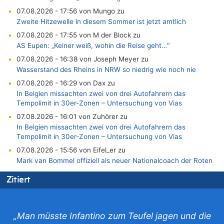
07.08.2026 - 17:56 von Mungo zu
Zweite Hitzewelle in diesem Sommer ist jetzt amtlich
07.08.2026 - 17:55 von M der Block zu
AS Eupen: „Keiner weiß, wohin die Reise geht…“
07.08.2026 - 16:38 von Joseph Meyer zu
Wasserstand des Rheins in NRW so niedrig wie noch nie
07.08.2026 - 16:29 von Dax zu
In Belgien missachten zwei von drei Autofahrern das
Tempolimit in 30er-Zonen – Untersuchung von Vias
07.08.2026 - 16:01 von Zuhörer zu
In Belgien missachten zwei von drei Autofahrern das
Tempolimit in 30er-Zonen – Untersuchung von Vias
07.08.2026 - 15:56 von Eifel_er zu
Mark van Bommel offiziell als neuer Nationalcoach der Roten
Teufel vorgestellt: „Ist mir eine große Ehre“
Zitiert
07.08.2026 - 15:43 von Hausmeister zu
Wie kam es zur Ceuta-Krise?
07.08.2026 - 15:30 von Soso zu
„Man müsste Infantino zum Teufel jagen und die
Aachen ab 11. August wieder Mekka des Pferdesports –