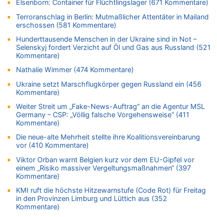
Elsenborn: Container für Flüchtlingslager (671 Kommentare)
FIFA-Spitze demonstriert Einigkeit trotz Kritik und neuer
Vorwürfe gegen Präsident Gianni Infantino
Terroranschlag in Berlin: Mutmaßlicher Attentäter in Mailand
erschossen (581 Kommentare)
06.08.2026 - 22:48 von DG zu
FIFA-Spitze demonstriert Einigkeit trotz Kritik und neuer
Hunderttausende Menschen in der Ukraine sind in Not –
Vorwürfe gegen Präsident Gianni Infantino
Selenskyj fordert Verzicht auf Öl und Gas aus Russland (521
Kommentare)
06.08.2026 - 22:07 von DR ALBERN zu
FIFA-Spitze demonstriert Einigkeit trotz Kritik und neuer
Nathalie Wimmer (474 Kommentare)
Vorwürfe gegen Präsident Gianni Infantino
Ukraine setzt Marschflugkörper gegen Russland ein (456
06.08.2026 - 21:27 von klar zu
Kommentare)
Mehrere Menschen in Londons City niedergestochen
Weiter Streit um „Fake-News-Auftrag“ an die Agentur MSL
06.08.2026 - 21:19 von Ach zu
Germany – CSP: „Völlig falsche Vorgehensweise“ (411
Kommentare)
Zweite Hitzewelle in diesem Sommer ist jetzt amtlich
Die neue-alte Mehrheit stellte ihre Koalitionsvereinbarung
06.08.2026 - 21:16 von michlaustderaffe zu
vor (410 Kommentare)
Zweite Hitzewelle in diesem Sommer ist jetzt amtlich
Viktor Orban warnt Belgien kurz vor dem EU-Gipfel vor
06.08.2026 - 21:14 von Ach zu
einem „Risiko massiver Vergeltungsmaßnahmen“ (397
Aachen ab 11. August wieder Mekka des Pferdesports –
Kommentare)
Belgien setzt bei Reit-WM auf starke Springreiter
KMI ruft die höchste Hitzewarnstufe (Code Rot) für Freitag
06.08.2026 - 20:43 von 5/11 zu
in den Provinzen Limburg und Lüttich aus (352
Wasserstand des Rheins in NRW so niedrig wie noch nie
Kommentare)
06.08.2026 - 20:35 von Wolfgang2 zu