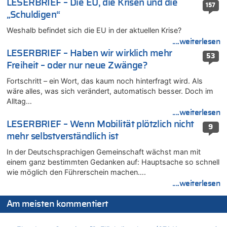
LESERBRIEF – Die EU, die Krisen und die
Tempolimit in 30er-Zonen – Untersuchung von Vias
157
„Schuldigen“
07.08.2026 - 09:31 von Ermitler zu
Das 44. Tirolerfest in Eupen in Bildern [Fotogalerie]
Weshalb befindet sich die EU in der aktuellen Krise?
07.08.2026 - 09:18 von Noppi zu
....weiterlesen
AS Eupen: „Keiner weiß, wohin die Reise geht…“
LESERBRIEF – Haben wir wirklich mehr
53
07.08.2026 - 09:03 von JoKrings zu
Freiheit – oder nur neue Zwänge?
Zweite Hitzewelle in diesem Sommer ist jetzt amtlich
Fortschritt – ein Wort, das kaum noch hinterfragt wird. Als
07.08.2026 - 01:12 von WK zu
wäre alles, was sich verändert, automatisch besser. Doch im
Warum die Waldbrände in Frankreich und Spanien Rekorde
Alltag…
brechen [Fragen & Antworten]
....weiterlesen
07.08.2026 - 01:03 von Hugo Egon Bernhard von Sinnen zu
LESERBRIEF – Wenn Mobilität plötzlich nicht
9
Zweite Hitzewelle in diesem Sommer ist jetzt amtlich
mehr selbstverständlich ist
07.08.2026 - 00:50 von WK zu
In der Deutschsprachigen Gemeinschaft wächst man mit
Wie kam es zur Ceuta-Krise?
einem ganz bestimmten Gedanken auf: Hauptsache so schnell
07.08.2026 - 00:06 von 5/11 zu
wie möglich den Führerschein machen….
Mehrere Menschen in Londons City niedergestochen
....weiterlesen
06.08.2026 - 23:53 von Foto Anneliese zu
Am meisten kommentiert
Mehrere Menschen in Londons City niedergestochen
06.08.2026 - 23:25 von WK zu