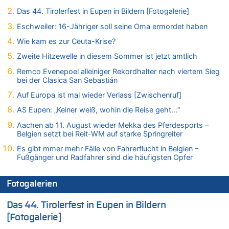
In Belgien missachten zwei von drei Autofahrern das
Tempolimit in 30er-Zonen – Untersuchung von Vias
Das 44. Tirolerfest in Eupen in Bildern [Fotogalerie]
07.08.2026 - 13:20 von JoKrings zu
Eschweiler: 16-Jähriger soll seine Oma ermordet haben
In Belgien missachten zwei von drei Autofahrern das
Wie kam es zur Ceuta-Krise?
Tempolimit in 30er-Zonen – Untersuchung von Vias
Zweite Hitzewelle in diesem Sommer ist jetzt amtlich
07.08.2026 - 13:04 von Kein Raser zu
In Belgien missachten zwei von drei Autofahrern das
Remco Evenepoel alleiniger Rekordhalter nach viertem Sieg
Tempolimit in 30er-Zonen – Untersuchung von Vias
bei der Clasica San Sebastián
07.08.2026 - 13:01 von Experten? zu
Auf Europa ist mal wieder Verlass [Zwischenruf]
In Belgien missachten zwei von drei Autofahrern das
AS Eupen: „Keiner weiß, wohin die Reise geht…“
Tempolimit in 30er-Zonen – Untersuchung von Vias
Aachen ab 11. August wieder Mekka des Pferdesports –
07.08.2026 - 12:43 von JoKrings zu
Belgien setzt bei Reit-WM auf starke Springreiter
Zweite Hitzewelle in diesem Sommer ist jetzt amtlich
Es gibt mmer mehr Fälle von Fahrerflucht in Belgien –
07.08.2026 - 12:31 von Fassungslos zu
Fußgänger und Radfahrer sind die häufigsten Opfer
In Belgien missachten zwei von drei Autofahrern das
Tempolimit in 30er-Zonen – Untersuchung von Vias
Fotogalerien
07.08.2026 - 11:31 von Zuhörer zu
In Belgien missachten zwei von drei Autofahrern das
Das 44. Tirolerfest in Eupen in Bildern
Tempolimit in 30er-Zonen – Untersuchung von Vias
[Fotogalerie]
07.08.2026 - 11:23 von Dax zu