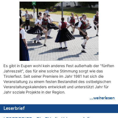
In Belgien missachten zwei von drei Autofahrern das
Tempolimit in 30er-Zonen – Untersuchung von Vias
07.08.2026 - 11:20 von JoKrings zu
In Belgien missachten zwei von drei Autofahrern das
Tempolimit in 30er-Zonen – Untersuchung von Vias
07.08.2026 - 11:15 von Dax zu
Wie kam es zur Ceuta-Krise?
07.08.2026 - 11:12 von Frage zu
Wasserstand des Rheins in NRW so niedrig wie noch nie
07.08.2026 - 10:29 von Soso zu
Aachen ab 11. August wieder Mekka des Pferdesports –
Es gibt in Eupen wohl kein anderes Fest außerhalb der "fünften
Belgien setzt bei Reit-WM auf starke Springreiter
Jahreszeit", das für eine solche Stimmung sorgt wie das
07.08.2026 - 10:23 von Opa zu
Tirolerfest. Seit seiner Premiere im Jahr 1981 hat sich die
In Belgien missachten zwei von drei Autofahrern das
Veranstaltung zu einem festen Bestandteil des ostbelgischen
Tempolimit in 30er-Zonen – Untersuchung von Vias
Veranstaltungskalenders entwickelt und unterstützt Jahr für
07.08.2026 - 10:05 von Ostbelgien Direkt zu
Jahr soziale Projekte in der Region.
Soll Belgien Tempolimit auf Autobahnen erhöhen? – In
....weiterlesen
Tschechien ab 2024 maximal 150 km/h erlaubt
Leserbrief
07.08.2026 - 10:05 von N. A. Klar zu
In Belgien missachten zwei von drei Autofahrern das