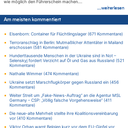
wie möglich den Führerschein machen….
06.08.2026 - 12:13 von Dax zu
....weiterlesen
Zweite Hitzewelle in diesem Sommer ist jetzt amtlich
06.08.2026 - 12:13 von Heinz F. zu
Am meisten kommentiert
Mehrere Menschen in Londons City niedergestochen
06.08.2026 - 12:13 von Hugo Egon Bernhard von Sinnen zu
Elsenborn: Container für Flüchtlingslager (671 Kommentare)
Zweite Hitzewelle in diesem Sommer ist jetzt amtlich
Terroranschlag in Berlin: Mutmaßlicher Attentäter in Mailand
06.08.2026 - 12:08 von Medium zu
erschossen (581 Kommentare)
Frau hörte Stimmen aus Haus des verstorbenen Nachbarn
Hunderttausende Menschen in der Ukraine sind in Not –
06.08.2026 - 11:52 von Hubert F. zu
Selenskyj fordert Verzicht auf Öl und Gas aus Russland (521
Zweite Hitzewelle in diesem Sommer ist jetzt amtlich
Kommentare)
06.08.2026 - 11:46 von Ermitler zu
Nathalie Wimmer (474 Kommentare)
Zweite Hitzewelle in diesem Sommer ist jetzt amtlich
Ukraine setzt Marschflugkörper gegen Russland ein (456
06.08.2026 - 11:42 von Willi Müller zu
Kommentare)
Eschweiler: 16-Jähriger soll seine Oma ermordet haben
Weiter Streit um „Fake-News-Auftrag“ an die Agentur MSL
06.08.2026 - 11:35 von ne Hondsjong zu
Germany – CSP: „Völlig falsche Vorgehensweise“ (411
Zweite Hitzewelle in diesem Sommer ist jetzt amtlich
Kommentare)
06.08.2026 - 11:11 von Dax zu
Die neue-alte Mehrheit stellte ihre Koalitionsvereinbarung
Wie kam es zur Ceuta-Krise?
vor (410 Kommentare)
06.08.2026 - 10:39 von Mungo zu
Viktor Orban warnt Belgien kurz vor dem EU-Gipfel vor