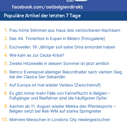
Zweite Hitzewelle in diesem Sommer ist jetzt amtlich
06.08.2026 - 17:01 von Wahlstimme? zu
Populäre Artikel der letzten 7 Tage
FIFA-Spitze demonstriert Einigkeit trotz Kritik und neuer
Vorwürfe gegen Präsident Gianni Infantino
Frau hörte Stimmen aus Haus des verstorbenen Nachbarn
06.08.2026 - 16:53 von Frage zu
Zweite Hitzewelle in diesem Sommer ist jetzt amtlich
Das 44. Tirolerfest in Eupen in Bildern [Fotogalerie]
06.08.2026 - 16:39 von Noah Parmentier zu
Eschweiler: 16-Jähriger soll seine Oma ermordet haben
Zweite Hitzewelle in diesem Sommer ist jetzt amtlich
Wie kam es zur Ceuta-Krise?
06.08.2026 - 16:36 von Noah Parmentier zu
Zweite Hitzewelle in diesem Sommer ist jetzt amtlich
Zweite Hitzewelle in diesem Sommer ist jetzt amtlich
Remco Evenepoel alleiniger Rekordhalter nach viertem Sieg
06.08.2026 - 16:10 von Dax zu
bei der Clasica San Sebastián
Wasserstand des Rheins in NRW so niedrig wie noch nie
Auf Europa ist mal wieder Verlass [Zwischenruf]
06.08.2026 - 15:51 von SuperBoy zu
Eschweiler: 16-Jähriger soll seine Oma ermordet haben
Es gibt mmer mehr Fälle von Fahrerflucht in Belgien –
Fußgänger und Radfahrer sind die häufigsten Opfer
06.08.2026 - 15:42 von PvD zu
Mehrere Menschen in Londons City niedergestochen
Aachen ab 11. August wieder Mekka des Pferdesports –
Belgien setzt bei Reit-WM auf starke Springreiter
06.08.2026 - 15:42 von Dax zu
Mehrere Menschen in Londons City niedergestochen
Zweite Hitzewelle in diesem Sommer ist jetzt amtlich