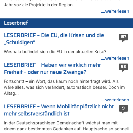
Wasserstand des Rheins in NRW so niedrig wie noch nie
Jahr soziale Projekte in der Region.
06.08.2026 - 13:53 von Frage an den Hondsjong zu
....weiterlesen
Zweite Hitzewelle in diesem Sommer ist jetzt amtlich
Leserbrief
06.08.2026 - 13:34 von Zeitzeuge zu
Wasserstand des Rheins in NRW so niedrig wie noch nie
LESERBRIEF – Die EU, die Krisen und die
157
06.08.2026 - 13:27 von Hubert F. zu
„Schuldigen“
Wasserstand des Rheins in NRW so niedrig wie noch nie
Weshalb befindet sich die EU in der aktuellen Krise?
06.08.2026 - 13:20 von Speck für die Mâuse zu
....weiterlesen
FIFA-Spitze demonstriert Einigkeit trotz Kritik und neuer
Vorwürfe gegen Präsident Gianni Infantino
LESERBRIEF – Haben wir wirklich mehr
53
Freiheit – oder nur neue Zwänge?
06.08.2026 - 12:41 von Hugo Egon Bernhard von Sinnen zu
Frau hörte Stimmen aus Haus des verstorbenen Nachbarn
Fortschritt – ein Wort, das kaum noch hinterfragt wird. Als
06.08.2026 - 12:36 von Gärlinde zu
wäre alles, was sich verändert, automatisch besser. Doch im
Alltag…
Aachen ab 11. August wieder Mekka des Pferdesports –
Belgien setzt bei Reit-WM auf starke Springreiter
....weiterlesen
LESERBRIEF – Wenn Mobilität plötzlich nicht
06.08.2026 - 12:26 von Guido Scholzen zu
9
Zweite Hitzewelle in diesem Sommer ist jetzt amtlich
mehr selbstverständlich ist
06.08.2026 - 12:17 von Sparwasser zu
In der Deutschsprachigen Gemeinschaft wächst man mit
Zweite Hitzewelle in diesem Sommer ist jetzt amtlich
einem ganz bestimmten Gedanken auf: Hauptsache so schnell