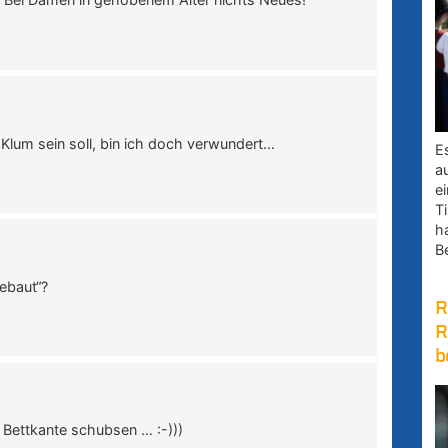
Klum sein soll, bin ich doch verwundert…
E
a
e
Ti
h
B
gebaut“?
R
R
b
r Bettkante schubsen … :-)))