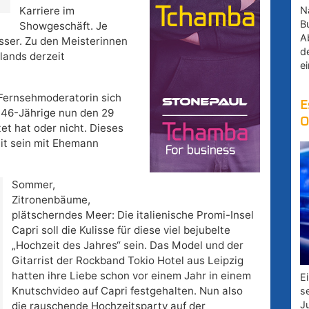
Na
Karriere im
B
Showgeschäft. Je
A
sser. Zu den Meisterinnen
d
lands derzeit
e
 Fernsehmoderatorin sich
E
e 46-Jährige nun den 29
O
et hat oder nicht. Dieses
eit sein mit Ehemann
Sommer,
Zitronenbäume,
plätscherndes Meer: Die italienische Promi-Insel
Capri soll die Kulisse für diese viel bejubelte
„Hochzeit des Jahres“ sein. Das Model und der
Gitarrist der Rockband Tokio Hotel aus Leipzig
hatten ihre Liebe schon vor einem Jahr in einem
E
Knutschvideo auf Capri festgehalten. Nun also
s
J
die rauschende Hochzeitsparty auf der