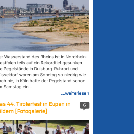
er Wasserstand des Rheins ist in Nordrhein-
estfalen teils auf ein Rekordtief gesunken.
ie Pegelstände in Duisburg-Ruhrort und
üsseldorf waren am Sonntag so niedrig wie
och nie, in Köln hatte der Pegelstand schon
m Samstag ein…
....weiterlesen
as 44. Tirolerfest in Eupen in
6
ildern [Fotogalerie]