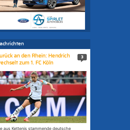
achrichten
urück an den Rhein: Hendrich
3
echselt zum 1. FC Köln
ie aus Kettenis stammende deutsche