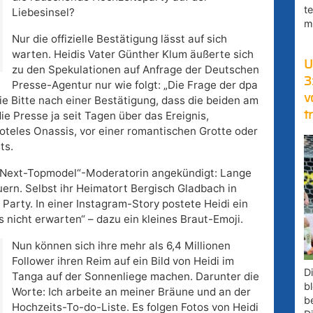
t
Liebesinsel?
m
Nur die offizielle Bestätigung lässt auf sich
warten. Heidis Vater Günther Klum äußerte sich
U
zu den Spekulationen auf Anfrage der Deutschen
3
Presse-Agentur nur wie folgt: „Die Frage der dpa
v
die Bitte nach einer Bestätigung, dass die beiden am
t
ie Presse ja seit Tagen über das Ereignis,
oteles Onassis, vor einer romantischen Grotte oder
ts.
-Next-Topmodel“-Moderatorin angekündigt: Lange
ern. Selbst ihr Heimatort Bergisch Gladbach in
 Party. In einer Instagram-Story postete Heidi ein
s nicht erwarten“ – dazu ein kleines Braut-Emoji.
Nun können sich ihre mehr als 6,4 Millionen
Follower ihren Reim auf ein Bild von Heidi im
D
Tanga auf der Sonnenliege machen. Darunter die
bl
Worte: Ich arbeite an meiner Bräune und an der
b
Hochzeits-To-do-Liste. Es folgen Fotos von Heidi