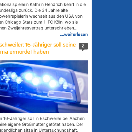
tionalspielerin Kathrin Hendrich kehrt in die
undesliga zurück. Die 34 Jahre alte
bwehrspielerin wechselt aus den USA von
en Chicago Stars zum 1. FC Köln, wo sie
inen Zweijahresvertrag unterschrieben…
....weiterlesen
schweiler: 16-Jähriger soll seine
2
ma ermordet haben
in 16-Jähriger soll in Eschweiler bei Aachen
eine eigene Großmutter getötet haben. Der
ugendlichen sitze in Untersuchungshaft,