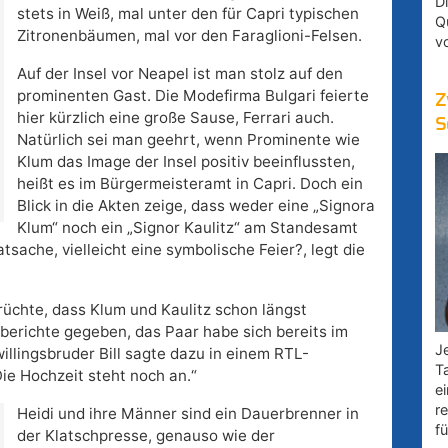
D
stets in Weiß, mal unter den für Capri typischen
Q
Zitronenbäumen, mal vor den Faraglioni-Felsen.
v
Auf der Insel vor Neapel ist man stolz auf den
prominenten Gast. Die Modefirma Bulgari feierte
Z
hier kürzlich eine große Sause, Ferrari auch.
S
Natürlich sei man geehrt, wenn Prominente wie
Klum das Image der Insel positiv beeinflussten,
heißt es im Bürgermeisteramt in Capri. Doch ein
Blick in die Akten zeige, dass weder eine „Signora
Klum“ noch ein „Signor Kaulitz“ am Standesamt
tsache, vielleicht eine symbolische Feier?, legt die
rüchte, dass Klum und Kaulitz schon längst
nberichte gegeben, das Paar habe sich bereits im
Je
llingsbruder Bill sagte dazu in einem RTL-
T
Die Hochzeit steht noch an.“
e
r
Heidi und ihre Männer sind ein Dauerbrenner in
fü
der Klatschpresse, genauso wie der