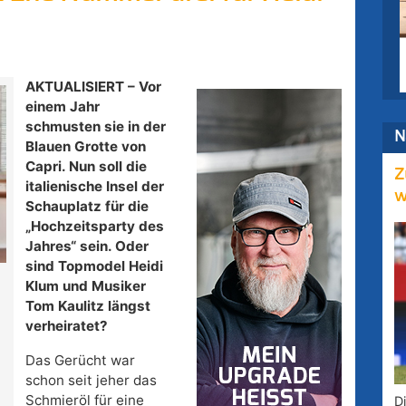
AKTUALISIERT – Vor
einem Jahr
schmusten sie in der
N
Blauen Grotte von
Capri. Nun soll die
Z
italienische Insel der
w
Schauplatz für die
„Hochzeitsparty des
Jahres“ sein. Oder
sind Topmodel Heidi
Klum und Musiker
Tom Kaulitz längst
verheiratet?
Das Gerücht war
schon seit jeher das
Schmieröl für eine
D