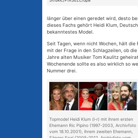
Strukic/PIXSELL/dpa
länger über einen geredet wird, desto be
dieses Fachs gehört Heidi Klum, Deutsch
bekanntestes Model.
Seit Tagen, wenn nicht Wochen, hält die
mit der Frage in den Schlagzeilen, ob di
Jahre alten Musiker Tom Kaulitz geheirat
Wochenende sollte es also wirklich so w
Nummer drei.
Topmodel Heidi Klum (l-r) mit ihrem ersten
Ehemann Ric Pipino (1997-2003, Archivfoto
vom 18.10.2001), ihrem zweiten Ehemann,
Sänger Seal (2005-2012, Archivfoto vom