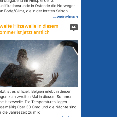
ienstagabend im Hinspiel der 3.
ualifikationsrunde in Ostende die Norweger
on Bodø/Glimt, die in der letzten Saison…
....weiterlesen
weite Hitzewelle in diesem
46
ommer ist jetzt amtlich
tzt ist es offiziell: Belgien erlebt in diesen
agen zum zweiten Mal in diesem Sommer
ine Hitzewelle. Die Temperaturen liegen
egelmäßig über 30 Grad und die Nächte sind
r die Jahreszeit zu mild.