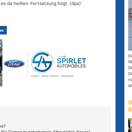
 es da heißen: Fortsetzung folgt. (dpa)
en
D
W
D
D
n
a
D
B
me?
 Bei Damen in gehobenem Alter nichts Neues!