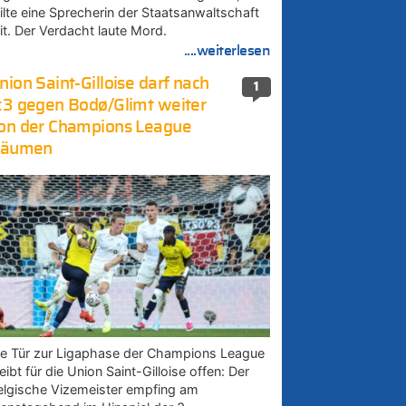
eilte eine Sprecherin der Staatsanwaltschaft
it. Der Verdacht laute Mord.
....weiterlesen
nion Saint-Gilloise darf nach
1
:3 gegen Bodø/Glimt weiter
on der Champions League
räumen
ie Tür zur Ligaphase der Champions League
eibt für die Union Saint-Gilloise offen: Der
elgische Vizemeister empfing am