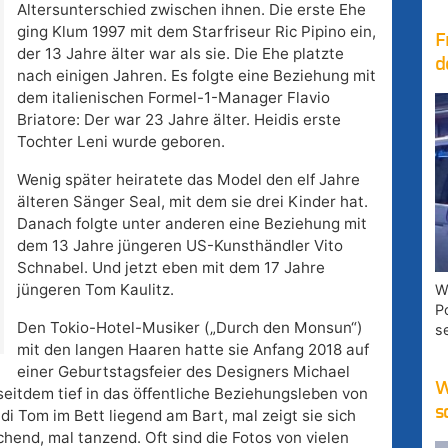
Altersunterschied zwischen ihnen. Die erste Ehe
ging Klum 1997 mit dem Starfriseur Ric Pipino ein,
F
der 13 Jahre älter war als sie. Die Ehe platzte
d
nach einigen Jahren. Es folgte eine Beziehung mit
dem italienischen Formel-1-Manager Flavio
Briatore: Der war 23 Jahre älter. Heidis erste
Tochter Leni wurde geboren.
Wenig später heiratete das Model den elf Jahre
älteren Sänger Seal, mit dem sie drei Kinder hat.
Danach folgte unter anderen eine Beziehung mit
dem 13 Jahre jüngeren US-Kunsthändler Vito
Schnabel. Und jetzt eben mit dem 17 Jahre
jüngeren Tom Kaulitz.
W
P
Den Tokio-Hotel-Musiker („Durch den Monsun“)
s
mit den langen Haaren hatte sie Anfang 2018 auf
einer Geburtstagsfeier des Designers Michael
W
seitdem tief in das öffentliche Beziehungsleben von
s
di Tom im Bett liegend am Bart, mal zeigt sie sich
end, mal tanzend. Oft sind die Fotos von vielen