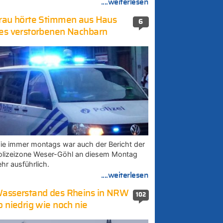
....weiterlesen
rau hörte Stimmen aus Haus
6
es verstorbenen Nachbarn
ie immer montags war auch der Bericht der
olizeizone Weser-Göhl an diesem Montag
ehr ausführlich.
....weiterlesen
asserstand des Rheins in NRW
102
o niedrig wie noch nie