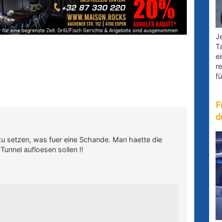
Je
T
e
r
fü
F
d
zu setzen, was fuer eine Schande. Man haette die
unnel aufloesen sollen !!