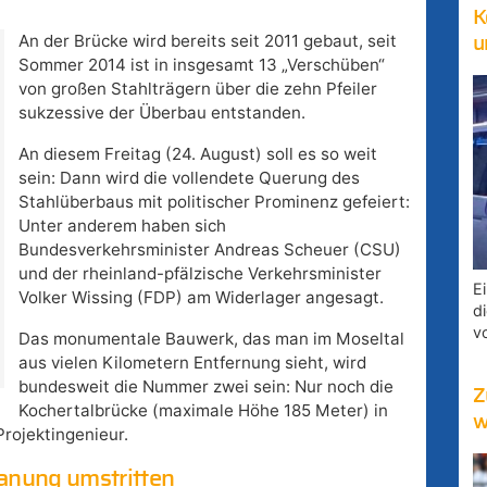
K
An der Brücke wird bereits seit 2011 gebaut, seit
u
Sommer 2014 ist in insgesamt 13 „Verschüben“
von großen Stahlträgern über die zehn Pfeiler
sukzessive der Überbau entstanden.
An diesem Freitag (24. August) soll es so weit
sein: Dann wird die vollendete Querung des
Stahlüberbaus mit politischer Prominenz gefeiert:
Unter anderem haben sich
Bundesverkehrsminister Andreas Scheuer (CSU)
und der rheinland-pfälzische Verkehrsminister
E
Volker Wissing (FDP) am Widerlager angesagt.
d
v
Das monumentale Bauwerk, das man im Moseltal
aus vielen Kilometern Entfernung sieht, wird
bundesweit die Nummer zwei sein: Nur noch die
Z
Kochertalbrücke (maximale Höhe 185 Meter) in
w
rojektingenieur.
lanung umstritten