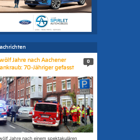
achrichten
wölf Jahre nach Aachener
0
ankraub: 70-Jähriger gefasst
wölf Jahre nach einem spektakulären