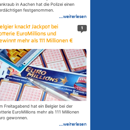
ankraub in Aachen hat die Polizei einen
erdächtigen festgenommen.
....weiterlesen
elgier knackt Jackpot bei
1
otterie EuroMillions und
ewinnt mehr als 111 Millionen €
m Freitagabend hat ein Belgier bei der
tterie EuroMillions mehr als 111 Millionen
uro gewonnen.
....weiterlesen