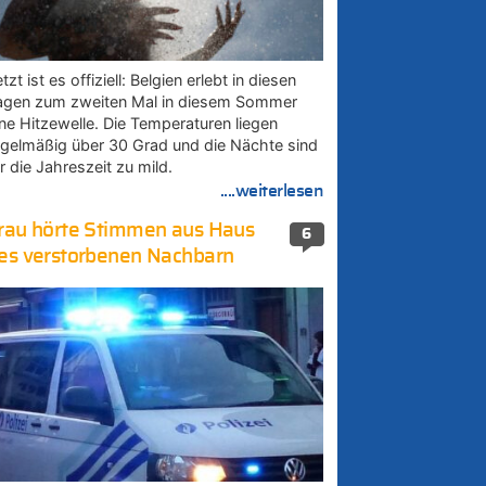
tzt ist es offiziell: Belgien erlebt in diesen
agen zum zweiten Mal in diesem Sommer
ine Hitzewelle. Die Temperaturen liegen
egelmäßig über 30 Grad und die Nächte sind
r die Jahreszeit zu mild.
....weiterlesen
rau hörte Stimmen aus Haus
6
es verstorbenen Nachbarn