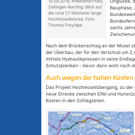
Unglücke, d
15.08.2018, Rheinland-Pfalz,
Zeltingen-Rachtig: Blick auf
Bauphase, z
die rund 1,7 Kilometer lange
Bundesweit
Hochmoselbrücke. Foto:
Bundesferns
Thomas Frey/dpa
sechs Jahre
Zwischenun
Nach dem Brückenschlag an der Mosel ste
der Überbau, der für den Verschub um 2,
mittels Hydraulikpressen in seine Endla
Schutzplanken – bevor dann wohl nach de
Auch wegen der hohen Kosten 
Das Projekt Hochmoselübergang, zu der d
neue Strecke zwischen Eifel und Hunsrü
Kosten in den Schlagzeilen.