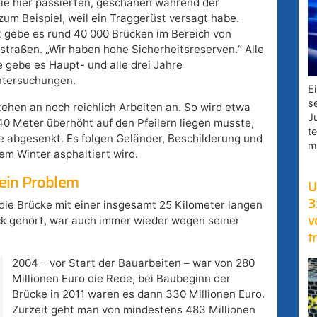
ie hier passierten, geschahen während der
um Beispiel, weil ein Traggerüst versagt habe.
 gebe es rund 40 000 Brücken im Bereich von
traßen. „Wir haben hohe Sicherheitsreserven.“ Alle
 gebe es Haupt- und alle drei Jahre
tersuchungen.
E
s
hen an noch reichlich Arbeiten an. So wird etwa
J
40 Meter überhöht auf den Pfeilern liegen musste,
t
ge abgesenkt. Es folgen Geländer, Beschilderung und
m
m Winter asphaltiert wird.
ein Problem
U
3
ie Brücke mit einer insgesamt 25 Kilometer langen
ck gehört, war auch immer wieder wegen seiner
v
t
2004 – vor Start der Bauarbeiten – war von 280
Millionen Euro die Rede, bei Baubeginn der
Brücke in 2011 waren es dann 330 Millionen Euro.
Zurzeit geht man von mindestens 483 Millionen