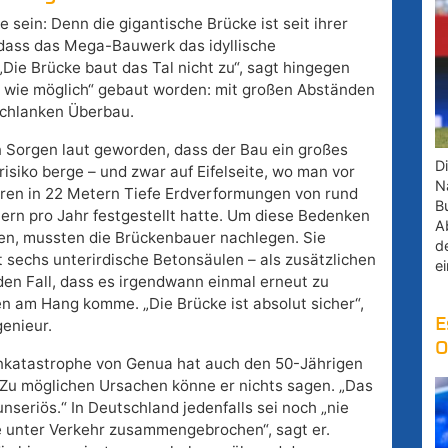
 sein: Denn die gigantische Brücke ist seit ihrer
 dass das Mega-Bauwerk das idyllische
„Die Brücke baut das Tal nicht zu“, sagt hingegen
nt wie möglich“ gebaut worden: mit großen Abständen
schlanken Überbau.
 Sorgen laut geworden, dass der Bau ein großes
D
risiko berge – und zwar auf Eifelseite, wo man vor
Na
hren in 22 Metern Tiefe Erdverformungen von rund
B
tern pro Jahr festgestellt hatte. Um diese Bedenken
A
n, mussten die Brückenbauer nachlegen. Sie
d
 sechs unterirdische Betonsäulen – als zusätzlichen
e
den Fall, dass es irgendwann einmal erneut zu
 am Hang komme. „Die Brücke ist absolut sicher“,
E
genieur.
O
nkatastrophe von Genua hat auch den 50-Jährigen
 Zu möglichen Ursachen könne er nichts sagen. „Das
unseriös.“ In Deutschland jedenfalls sei noch „nie
e unter Verkehr zusammengebrochen“, sagt er.