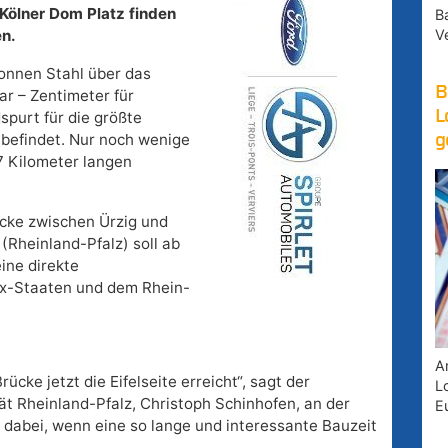
Kölner Dom Platz finden
B
V
en.
onnen Stahl über das
B
r – Zentimeter für
L
spurt für die größte
u befindet. Nur noch wenige
g
7 Kilometer langen
cke zwischen Ürzig und
(Rheinland-Pfalz) soll ab
ine direkte
x-Staaten und dem Rhein-
A
rücke jetzt die Eifelseite erreicht“, sagt der
Lo
t Rheinland-Pfalz, Christoph Schinhofen, an der
E
 dabei, wenn eine so lange und interessante Bauzeit