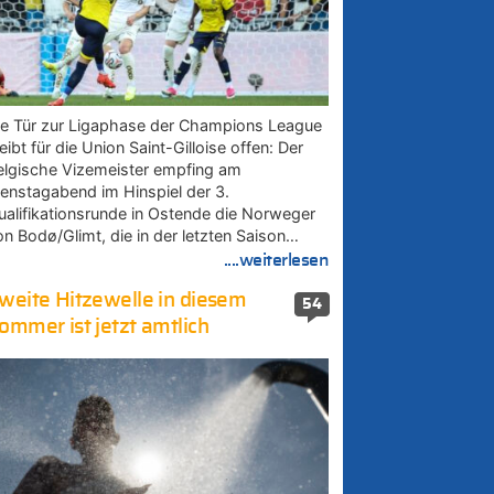
ie Tür zur Ligaphase der Champions League
eibt für die Union Saint-Gilloise offen: Der
elgische Vizemeister empfing am
ienstagabend im Hinspiel der 3.
ualifikationsrunde in Ostende die Norweger
on Bodø/Glimt, die in der letzten Saison…
....weiterlesen
weite Hitzewelle in diesem
54
ommer ist jetzt amtlich