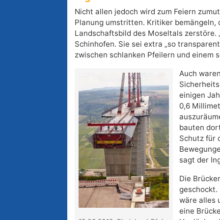
Nicht allen jedoch wird zum Feiern zumute
Planung umstritten. Kritiker bemängeln,
Landschaftsbild des Moseltals zerstöre. 
Schinhofen. Sie sei extra „so transpare
zwischen schlanken Pfeilern und einem 
Auch waren
Sicherheits
einigen Ja
0,6 Millime
auszuräume
bauten dort
Schutz für 
Bewegungen
sagt der In
Die Brücke
geschockt.
wäre alles 
eine Brück