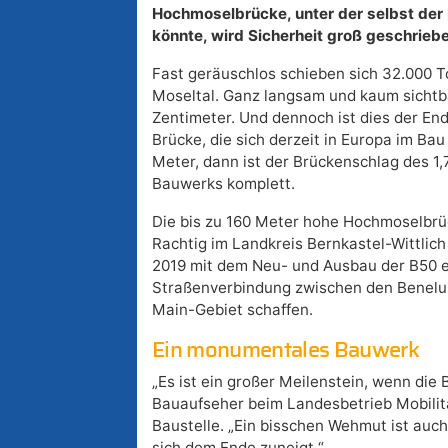
Hochmoselbrücke, unter der selbst der 
könnte, wird Sicherheit groß geschrieb
Fast geräuschlos schieben sich 32.000 T
Moseltal. Ganz langsam und kaum sichtba
Zentimeter. Und dennoch ist dies der End
Brücke, die sich derzeit in Europa im Ba
Meter, dann ist der Brückenschlag des 1,
Bauwerks komplett.
Die bis zu 160 Meter hohe Hochmoselbrü
Rachtig im Landkreis Bernkastel-Wittlich 
2019 mit dem Neu- und Ausbau der B50 e
Straßenverbindung zwischen den Benelu
Main-Gebiet schaffen.
Ein monumentales Bauwerk
„Es ist ein großer Meilenstein, wenn die B
Bauaufseher beim Landesbetrieb Mobilitä
Baustelle. „Ein bisschen Wehmut ist auch
sich dem Ende zuneigt.“