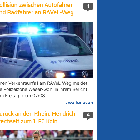
ollision zwischen Autofahrer
1
nd Radfahrer an RAVeL-Weg
inen Verkehrsunfall am RAVeL-Weg meldet
ie Polizeizone Weser-Göhl in ihrem Bericht
on Freitag, dem 07/08.
....weiterlesen
urück an den Rhein: Hendrich
4
echselt zum 1. FC Köln