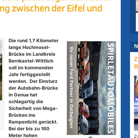
ng zwischen der Eifel und
Die rund 1,7 Kilometer
N
lange Hochmosel-
Brücke im Landkreis
Z
Bernkastel-Wittlich
B
soll im kommenden
Jahr fertiggestellt
werden. Der Einsturz
der Autobahn-Brücke
in Genua hat
schlagartig die
Sicherheit von Mega-
Brücken ins
Rampenlicht gerückt.
Bei der bis zu 160
Meter hohen
Z