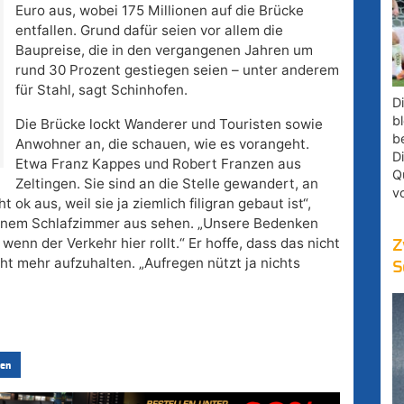
Euro aus, wobei 175 Millionen auf die Brücke
entfallen. Grund dafür seien vor allem die
Baupreise, die in den vergangenen Jahren um
rund 30 Prozent gestiegen seien – unter anderem
für Stahl, sagt Schinhofen.
D
bl
Die Brücke lockt Wanderer und Touristen sowie
b
Anwohner an, die schauen, wie es vorangeht.
D
Etwa Franz Kappes und Robert Franzen aus
Q
Zeltingen. Sie sind an die Stelle gewandert, an
v
t ok aus, weil sie ja ziemlich filigran gebaut ist“,
einem Schlafzimmer aus sehen. „Unsere Bedenken
wenn der Verkehr hier rollt.“ Er hoffe, dass das nicht
Z
cht mehr aufzuhalten. „Aufregen nützt ja nichts
S
en