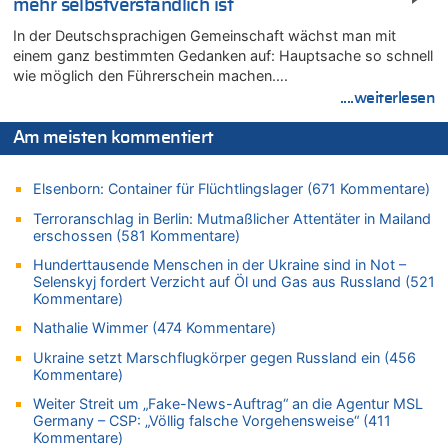
Zweite Hitzewelle in diesem Sommer ist jetzt amtlich
mehr selbstverständlich ist
06.08.2026 - 12:17 von Sparwasser zu
In der Deutschsprachigen Gemeinschaft wächst man mit
Zweite Hitzewelle in diesem Sommer ist jetzt amtlich
einem ganz bestimmten Gedanken auf: Hauptsache so schnell
wie möglich den Führerschein machen….
06.08.2026 - 12:13 von Dax zu
....weiterlesen
Zweite Hitzewelle in diesem Sommer ist jetzt amtlich
06.08.2026 - 12:13 von Heinz F. zu
Am meisten kommentiert
Mehrere Menschen in Londons City niedergestochen
06.08.2026 - 12:13 von Hugo Egon Bernhard von Sinnen zu
Elsenborn: Container für Flüchtlingslager (671 Kommentare)
Zweite Hitzewelle in diesem Sommer ist jetzt amtlich
Terroranschlag in Berlin: Mutmaßlicher Attentäter in Mailand
06.08.2026 - 12:08 von Medium zu
erschossen (581 Kommentare)
Frau hörte Stimmen aus Haus des verstorbenen Nachbarn
Hunderttausende Menschen in der Ukraine sind in Not –
06.08.2026 - 11:52 von Hubert F. zu
Selenskyj fordert Verzicht auf Öl und Gas aus Russland (521
Zweite Hitzewelle in diesem Sommer ist jetzt amtlich
Kommentare)
06.08.2026 - 11:46 von Ermitler zu
Nathalie Wimmer (474 Kommentare)
Zweite Hitzewelle in diesem Sommer ist jetzt amtlich
Ukraine setzt Marschflugkörper gegen Russland ein (456
06.08.2026 - 11:42 von Willi Müller zu
Kommentare)
Eschweiler: 16-Jähriger soll seine Oma ermordet haben
Weiter Streit um „Fake-News-Auftrag“ an die Agentur MSL
06.08.2026 - 11:35 von ne Hondsjong zu
Germany – CSP: „Völlig falsche Vorgehensweise“ (411
Zweite Hitzewelle in diesem Sommer ist jetzt amtlich
Kommentare)