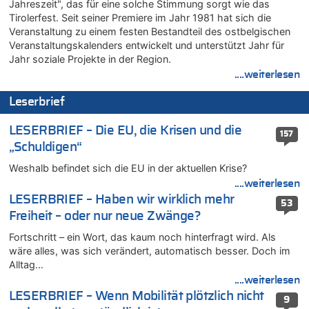
Jahreszeit", das für eine solche Stimmung sorgt wie das
06.08.2026 - 14:11 von Wolfgang zu
Tirolerfest. Seit seiner Premiere im Jahr 1981 hat sich die
Zurück an den Rhein: Hendrich wechselt zum 1. FC Köln
Veranstaltung zu einem festen Bestandteil des ostbelgischen
06.08.2026 - 13:59 von Chips zu
Veranstaltungskalenders entwickelt und unterstützt Jahr für
Wasserstand des Rheins in NRW so niedrig wie noch nie
Jahr soziale Projekte in der Region.
06.08.2026 - 13:53 von Frage an den Hondsjong zu
....weiterlesen
Zweite Hitzewelle in diesem Sommer ist jetzt amtlich
Leserbrief
06.08.2026 - 13:34 von Zeitzeuge zu
Wasserstand des Rheins in NRW so niedrig wie noch nie
LESERBRIEF – Die EU, die Krisen und die
157
06.08.2026 - 13:27 von Hubert F. zu
„Schuldigen“
Wasserstand des Rheins in NRW so niedrig wie noch nie
Weshalb befindet sich die EU in der aktuellen Krise?
06.08.2026 - 13:20 von Speck für die Mâuse zu
....weiterlesen
FIFA-Spitze demonstriert Einigkeit trotz Kritik und neuer
Vorwürfe gegen Präsident Gianni Infantino
LESERBRIEF – Haben wir wirklich mehr
53
Freiheit – oder nur neue Zwänge?
06.08.2026 - 12:41 von Hugo Egon Bernhard von Sinnen zu
Frau hörte Stimmen aus Haus des verstorbenen Nachbarn
Fortschritt – ein Wort, das kaum noch hinterfragt wird. Als
06.08.2026 - 12:36 von Gärlinde zu
wäre alles, was sich verändert, automatisch besser. Doch im
Alltag…
Aachen ab 11. August wieder Mekka des Pferdesports –
Belgien setzt bei Reit-WM auf starke Springreiter
....weiterlesen
LESERBRIEF – Wenn Mobilität plötzlich nicht
06.08.2026 - 12:26 von Guido Scholzen zu
9