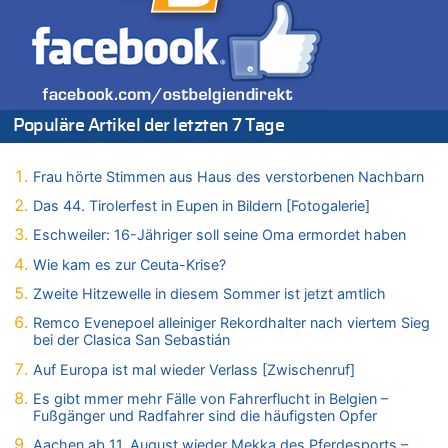
06.08.2026 - 17:23 von Hans L. zu
Zweite Hitzewelle in diesem Sommer ist jetzt amtlich
06.08.2026 - 17:21 von Dax zu
Zweite Hitzewelle in diesem Sommer ist jetzt amtlich
06.08.2026 - 17:01 von Wahlstimme? zu
Populäre Artikel der letzten 7 Tage
FIFA-Spitze demonstriert Einigkeit trotz Kritik und neuer
Vorwürfe gegen Präsident Gianni Infantino
Frau hörte Stimmen aus Haus des verstorbenen Nachbarn
06.08.2026 - 16:53 von Frage zu
Zweite Hitzewelle in diesem Sommer ist jetzt amtlich
Das 44. Tirolerfest in Eupen in Bildern [Fotogalerie]
06.08.2026 - 16:39 von Noah Parmentier zu
Eschweiler: 16-Jähriger soll seine Oma ermordet haben
Zweite Hitzewelle in diesem Sommer ist jetzt amtlich
Wie kam es zur Ceuta-Krise?
06.08.2026 - 16:36 von Noah Parmentier zu
Zweite Hitzewelle in diesem Sommer ist jetzt amtlich
Zweite Hitzewelle in diesem Sommer ist jetzt amtlich
Remco Evenepoel alleiniger Rekordhalter nach viertem Sieg
06.08.2026 - 16:10 von Dax zu
bei der Clasica San Sebastián
Wasserstand des Rheins in NRW so niedrig wie noch nie
Auf Europa ist mal wieder Verlass [Zwischenruf]
06.08.2026 - 15:51 von SuperBoy zu
Eschweiler: 16-Jähriger soll seine Oma ermordet haben
Es gibt mmer mehr Fälle von Fahrerflucht in Belgien –
Fußgänger und Radfahrer sind die häufigsten Opfer
06.08.2026 - 15:42 von PvD zu
Mehrere Menschen in Londons City niedergestochen
Aachen ab 11. August wieder Mekka des Pferdesports –