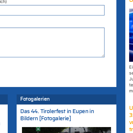
O
ich)
E
s
J
t
m
Fotogalerien
U
Das 44. Tirolerfest in Eupen in
3
Bildern [Fotogalerie]
v
:
t