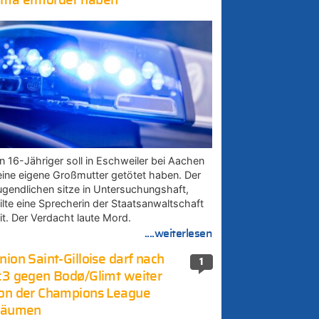
ma ermordet haben
in 16-Jähriger soll in Eschweiler bei Aachen
eine eigene Großmutter getötet haben. Der
ugendlichen sitze in Untersuchungshaft,
eilte eine Sprecherin der Staatsanwaltschaft
it. Der Verdacht laute Mord.
....weiterlesen
nion Saint-Gilloise darf nach
1
:3 gegen Bodø/Glimt weiter
on der Champions League
räumen