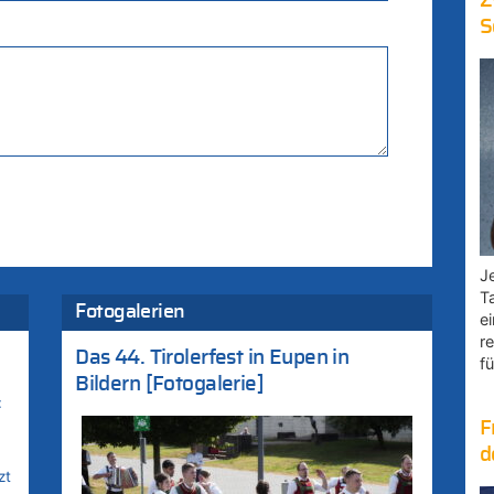
Z
S
Je
T
Fotogalerien
e
r
Das 44. Tirolerfest in Eupen in
fü
Bildern [Fotogalerie]
:
F
d
zt