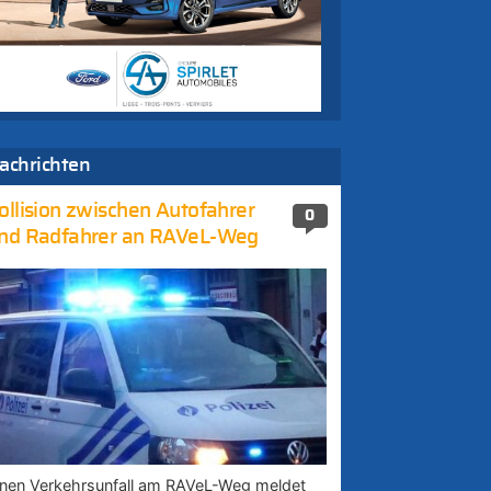
achrichten
ollision zwischen Autofahrer
0
nd Radfahrer an RAVeL-Weg
inen Verkehrsunfall am RAVeL-Weg meldet