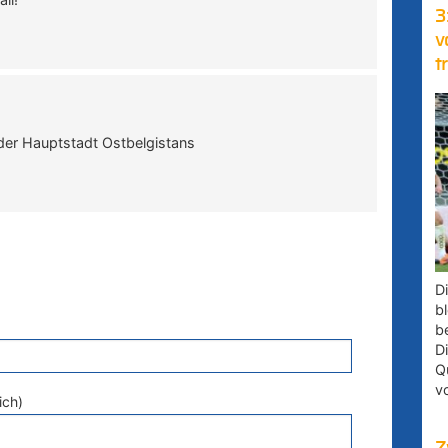
3
v
t
er Hauptstadt Ostbelgistans
D
bl
b
D
Q
v
ich)