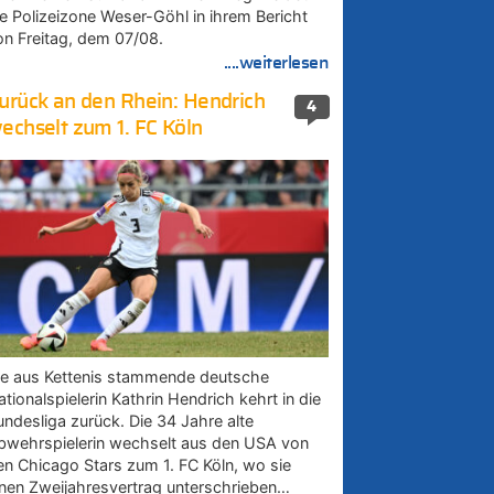
ie Polizeizone Weser-Göhl in ihrem Bericht
on Freitag, dem 07/08.
....weiterlesen
urück an den Rhein: Hendrich
4
echselt zum 1. FC Köln
ie aus Kettenis stammende deutsche
tionalspielerin Kathrin Hendrich kehrt in die
undesliga zurück. Die 34 Jahre alte
bwehrspielerin wechselt aus den USA von
en Chicago Stars zum 1. FC Köln, wo sie
inen Zweijahresvertrag unterschrieben…