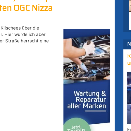
sten OGC Nizza
e Klischees über die
r. Hier wurde ich aber
er Straße herrscht eine
N
K
u
E