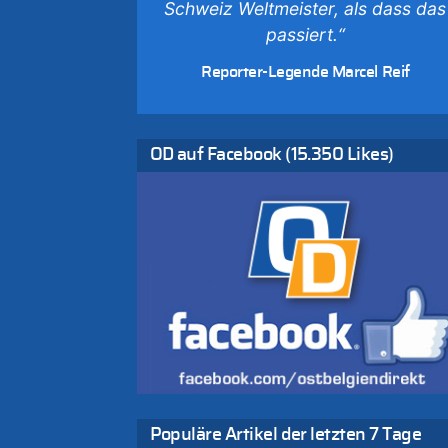
Schweiz Weltmeister, als dass das
07.08.2026 - 15:30 von Soso zu
passiert.“
Aachen ab 11. August wieder Mekka des
Pferdesports – Belgien setzt bei Reit-WM a
Reporter-Legende Marcel Reif
starke Springreiter
07.08.2026 - 15:13 von Joseph Meyer zu
Mark van Bommel offiziell als neuer
Nationalcoach der Roten Teufel vorgestellt
OD auf Facebook (15.350 Likes)
„Ist mir eine große Ehre“
07.08.2026 - 15:06 von Wolfgang2 zu
Kollision zwischen Autofahrer und Radfahre
an RAVeL-Weg
07.08.2026 - 14:35 von Vorfahrt zu
In Belgien missachten zwei von drei
Autofahrern das Tempolimit in 30er-Zonen 
Untersuchung von Vias
07.08.2026 - 14:33 von Ostbelgien Direkt z
Offiziell: Van Bommel wird Belgiens
Nationaltrainer
07.08.2026 - 13:39 von alter weißer mann 
Populäre Artikel der letzten 7 Tage
Zurück an den Rhein: Hendrich wechselt