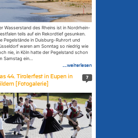
er Wasserstand des Rheins ist in Nordrhein-
estfalen teils auf ein Rekordtief gesunken.
ie Pegelstände in Duisburg-Ruhrort und
üsseldorf waren am Sonntag so niedrig wie
och nie, in Köln hatte der Pegelstand schon
m Samstag ein…
....weiterlesen
as 44. Tirolerfest in Eupen in
7
ildern [Fotogalerie]