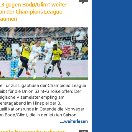
:3 gegen Bodø/Glimt weiter
on der Champions League
räumen
ie Tür zur Ligaphase der Champions League
eibt für die Union Saint-Gilloise offen: Der
elgische Vizemeister empfing am
ienstagabend im Hinspiel der 3.
ualifikationsrunde in Ostende die Norweger
on Bodø/Glimt, die in der letzten Saison…
....weiterlesen