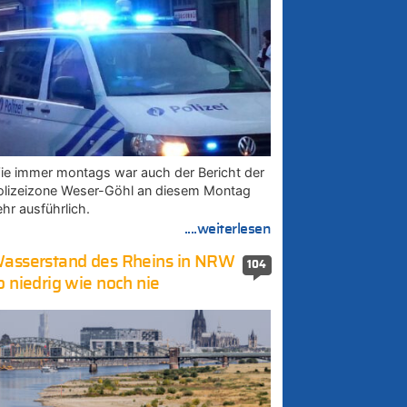
ie immer montags war auch der Bericht der
olizeizone Weser-Göhl an diesem Montag
ehr ausführlich.
....weiterlesen
asserstand des Rheins in NRW
104
o niedrig wie noch nie