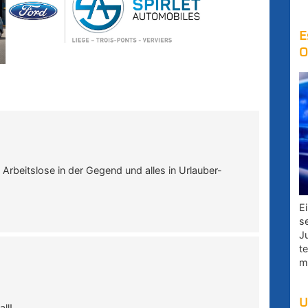
E
O
Arbeitslose in der Gegend und alles in Urlauber-
E
s
J
t
m
U
ll!