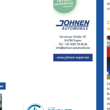
d
v
Z
w
D
en
Na
B
A
d
e