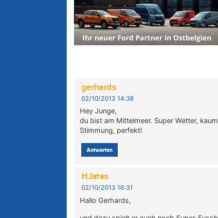
gerhards
02/10/2013 14:38
Hey Junge,
du bist am Mittelmeer. Super Wetter, kaum 
Stimmung, perfekt!
Antworten
H.Jates
02/10/2013 16:31
Hallo Gerhards,
und dazu spielt er auch noch Super-Fussba