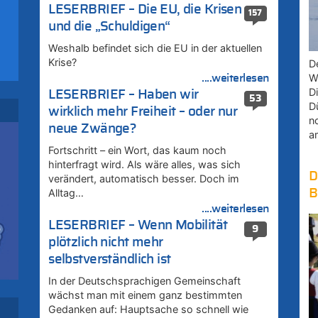
LESERBRIEF – Die EU, die Krisen
157
und die „Schuldigen“
uf
Weshalb befindet sich die EU in der aktuellen
Krise?
D
W
....weiterlesen
D
LESERBRIEF – Haben wir
53
:
D
wirklich mehr Freiheit – oder nur
n
neue Zwänge?
a
Fortschritt – ein Wort, das kaum noch
r
hinterfragt wird. Als wäre alles, was sich
D
verändert, automatisch besser. Doch im
Alltag…
B
....weiterlesen
–
LESERBRIEF – Wenn Mobilität
9
plötzlich nicht mehr
u
selbstverständlich ist
In der Deutschsprachigen Gemeinschaft
zu
wächst man mit einem ganz bestimmten
Gedanken auf: Hauptsache so schnell wie