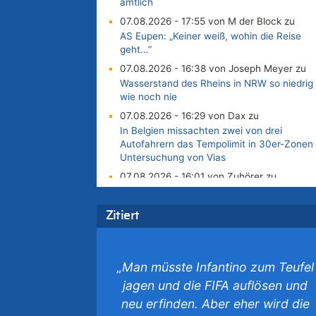
amtlich
07.08.2026 - 17:55 von M der Block zu
AS Eupen: „Keiner weiß, wohin die Reise
geht…“
07.08.2026 - 16:38 von Joseph Meyer zu
Wasserstand des Rheins in NRW so niedrig
wie noch nie
07.08.2026 - 16:29 von Dax zu
In Belgien missachten zwei von drei
Autofahrern das Tempolimit in 30er-Zonen 
Untersuchung von Vias
07.08.2026 - 16:01 von Zuhörer zu
In Belgien missachten zwei von drei
Autofahrern das Tempolimit in 30er-Zonen 
Zitiert
Untersuchung von Vias
07.08.2026 - 15:56 von Eifel_er zu
Mark van Bommel offiziell als neuer
„Man müsste Infantino zum Teufel
Nationalcoach der Roten Teufel vorgestellt
„Ist mir eine große Ehre“
jagen und die FIFA auflösen und
07.08.2026 - 15:43 von Hausmeister zu
neu erfinden. Aber eher wird die
Wie kam es zur Ceuta-Krise?