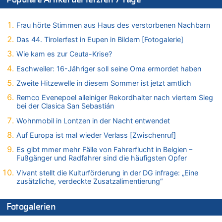
FIFA-Spitze demonstriert Einigkeit trotz Kritik und neuer
Vorwürfe gegen Präsident Gianni Infantino
Frau hörte Stimmen aus Haus des verstorbenen Nachbarn
06.08.2026 - 16:53 von Frage zu
Zweite Hitzewelle in diesem Sommer ist jetzt amtlich
Das 44. Tirolerfest in Eupen in Bildern [Fotogalerie]
06.08.2026 - 16:39 von Noah Parmentier zu
Wie kam es zur Ceuta-Krise?
Zweite Hitzewelle in diesem Sommer ist jetzt amtlich
Eschweiler: 16-Jähriger soll seine Oma ermordet haben
06.08.2026 - 16:36 von Noah Parmentier zu
Zweite Hitzewelle in diesem Sommer ist jetzt amtlich
Zweite Hitzewelle in diesem Sommer ist jetzt amtlich
Remco Evenepoel alleiniger Rekordhalter nach viertem Sieg
06.08.2026 - 16:10 von Dax zu
bei der Clasica San Sebastián
Wasserstand des Rheins in NRW so niedrig wie noch nie
Wohnmobil in Lontzen in der Nacht entwendet
06.08.2026 - 15:51 von SuperBoy zu
Eschweiler: 16-Jähriger soll seine Oma ermordet haben
Auf Europa ist mal wieder Verlass [Zwischenruf]
06.08.2026 - 15:42 von PvD zu
Es gibt mmer mehr Fälle von Fahrerflucht in Belgien –
Mehrere Menschen in Londons City niedergestochen
Fußgänger und Radfahrer sind die häufigsten Opfer
06.08.2026 - 15:42 von Dax zu
Vivant stellt die Kulturförderung in der DG infrage: „Eine
zusätzliche, verdeckte Zusatzalimentierung“
Zweite Hitzewelle in diesem Sommer ist jetzt amtlich
06.08.2026 - 15:27 von ne Hondsjong zu
Zweite Hitzewelle in diesem Sommer ist jetzt amtlich
Fotogalerien
06.08.2026 - 14:57 von Hugo Egon Bernhard von Sinnen zu