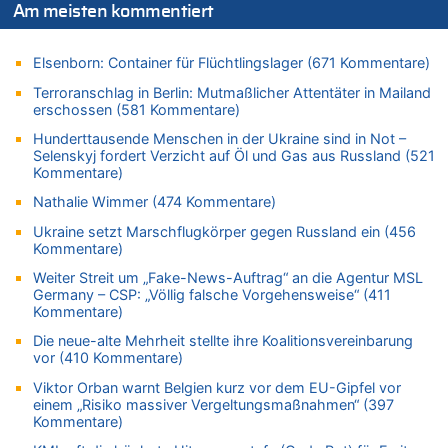
Am meisten kommentiert
Mehrere Menschen in Londons City niedergestochen
06.08.2026 - 12:13 von Hugo Egon Bernhard von Sinnen zu
Elsenborn: Container für Flüchtlingslager (671 Kommentare)
Zweite Hitzewelle in diesem Sommer ist jetzt amtlich
Terroranschlag in Berlin: Mutmaßlicher Attentäter in Mailand
06.08.2026 - 12:08 von Medium zu
erschossen (581 Kommentare)
Frau hörte Stimmen aus Haus des verstorbenen Nachbarn
Hunderttausende Menschen in der Ukraine sind in Not –
06.08.2026 - 11:52 von Hubert F. zu
Selenskyj fordert Verzicht auf Öl und Gas aus Russland (521
Zweite Hitzewelle in diesem Sommer ist jetzt amtlich
Kommentare)
06.08.2026 - 11:46 von Ermitler zu
Nathalie Wimmer (474 Kommentare)
Zweite Hitzewelle in diesem Sommer ist jetzt amtlich
Ukraine setzt Marschflugkörper gegen Russland ein (456
06.08.2026 - 11:42 von Willi Müller zu
Kommentare)
Eschweiler: 16-Jähriger soll seine Oma ermordet haben
Weiter Streit um „Fake-News-Auftrag“ an die Agentur MSL
06.08.2026 - 11:35 von ne Hondsjong zu
Germany – CSP: „Völlig falsche Vorgehensweise“ (411
Zweite Hitzewelle in diesem Sommer ist jetzt amtlich
Kommentare)
06.08.2026 - 11:11 von Dax zu
Die neue-alte Mehrheit stellte ihre Koalitionsvereinbarung
Wie kam es zur Ceuta-Krise?
vor (410 Kommentare)
06.08.2026 - 10:39 von Mungo zu
Viktor Orban warnt Belgien kurz vor dem EU-Gipfel vor
einem „Risiko massiver Vergeltungsmaßnahmen“ (397
Wasserstand des Rheins in NRW so niedrig wie noch nie
Kommentare)
06.08.2026 - 10:34 von Ostbelgien Direkt zu