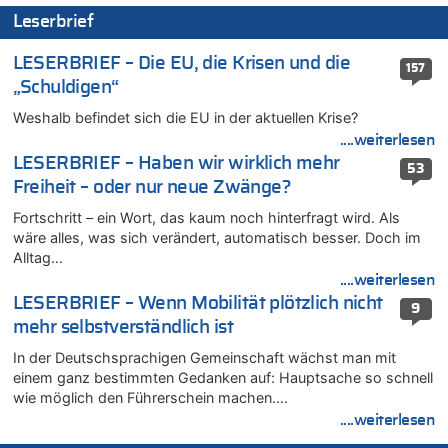
Leserbrief
06.08.2026 - 13:34 von Zeitzeuge zu
Wasserstand des Rheins in NRW so niedrig wie noch nie
LESERBRIEF – Die EU, die Krisen und die
157
06.08.2026 - 13:27 von Hubert F. zu
„Schuldigen“
Wasserstand des Rheins in NRW so niedrig wie noch nie
Weshalb befindet sich die EU in der aktuellen Krise?
06.08.2026 - 13:20 von Speck für die Mâuse zu
....weiterlesen
FIFA-Spitze demonstriert Einigkeit trotz Kritik und neuer
Vorwürfe gegen Präsident Gianni Infantino
LESERBRIEF – Haben wir wirklich mehr
53
Freiheit – oder nur neue Zwänge?
06.08.2026 - 12:41 von Hugo Egon Bernhard von Sinnen zu
Frau hörte Stimmen aus Haus des verstorbenen Nachbarn
Fortschritt – ein Wort, das kaum noch hinterfragt wird. Als
06.08.2026 - 12:36 von Gärlinde zu
wäre alles, was sich verändert, automatisch besser. Doch im
Alltag…
Aachen ab 11. August wieder Mekka des Pferdesports –
Belgien setzt bei Reit-WM auf starke Springreiter
....weiterlesen
LESERBRIEF – Wenn Mobilität plötzlich nicht
06.08.2026 - 12:26 von Guido Scholzen zu
9
Zweite Hitzewelle in diesem Sommer ist jetzt amtlich
mehr selbstverständlich ist
06.08.2026 - 12:17 von Sparwasser zu
In der Deutschsprachigen Gemeinschaft wächst man mit
Zweite Hitzewelle in diesem Sommer ist jetzt amtlich
einem ganz bestimmten Gedanken auf: Hauptsache so schnell
wie möglich den Führerschein machen….
06.08.2026 - 12:13 von Dax zu
....weiterlesen
Zweite Hitzewelle in diesem Sommer ist jetzt amtlich
06.08.2026 - 12:13 von Heinz F. zu