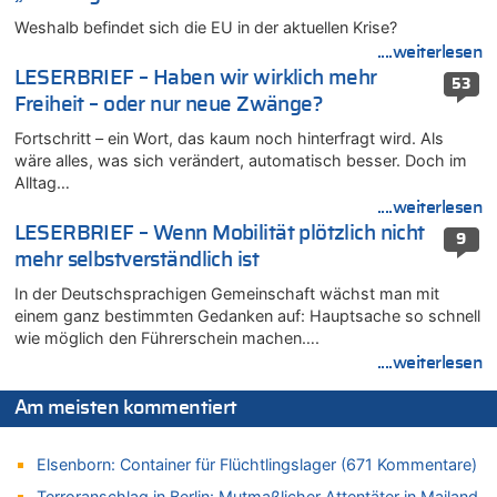
05.08.2026 - 19:11 von Carine zu
Weshalb befindet sich die EU in der aktuellen Krise?
Wie kam es zur Ceuta-Krise?
....weiterlesen
05.08.2026 - 19:09 von Carine zu
LESERBRIEF – Haben wir wirklich mehr
53
Wie kam es zur Ceuta-Krise?
Freiheit – oder nur neue Zwänge?
05.08.2026 - 18:55 von Der Patriot zu
Fortschritt – ein Wort, das kaum noch hinterfragt wird. Als
Wasserstand des Rheins in NRW so niedrig wie noch nie
wäre alles, was sich verändert, automatisch besser. Doch im
05.08.2026 - 18:35 von Der Patriot zu
Alltag…
Wasserstand des Rheins in NRW so niedrig wie noch nie
....weiterlesen
05.08.2026 - 18:31 von Der Patriot zu
LESERBRIEF – Wenn Mobilität plötzlich nicht
9
Mehrere Menschen in Londons City niedergestochen
mehr selbstverständlich ist
05.08.2026 - 18:10 von Ach zu
In der Deutschsprachigen Gemeinschaft wächst man mit
Wasserstand des Rheins in NRW so niedrig wie noch nie
einem ganz bestimmten Gedanken auf: Hauptsache so schnell
wie möglich den Führerschein machen….
05.08.2026 - 17:32 von Peter G zu
Mehrere Menschen in Londons City niedergestochen
....weiterlesen
05.08.2026 - 17:19 von Chips zu
Am meisten kommentiert
Wasserstand des Rheins in NRW so niedrig wie noch nie
05.08.2026 - 17:18 von Chips zu
Elsenborn: Container für Flüchtlingslager (671 Kommentare)
Wasserstand des Rheins in NRW so niedrig wie noch nie
Terroranschlag in Berlin: Mutmaßlicher Attentäter in Mailand