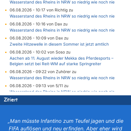
Wasserstand des Rheins in NRW so niedrig wie noch nie
06.08.2026 - 10:17 von Richtig zu
Wasserstand des Rheins in NRW so niedrig wie noch nie
06.08.2026 - 10:16 von Dax zu
Wasserstand des Rheins in NRW so niedrig wie noch nie
06.08.2026 - 10:09 von Dax zu
Zweite Hitzewelle in diesem Sommer ist jetzt amtlich
06.08.2026 - 10:02 von Soso zu
Aachen ab 11. August wieder Mekka des Pferdesports –
Belgien setzt bei Reit-WM auf starke Springreiter
06.08.2026 - 09:22 von Zuhörer zu
Wasserstand des Rheins in NRW so niedrig wie noch nie
06.08.2026 - 09:13 von 5/11 zu
Wasserstand des Rheins in NRW so niedrig wie noch nie
06.08.2026 - 09:05 von 5/11 zu
Zitiert
Mehrere Menschen in Londons City niedergestochen
06.08.2026 - 08:39 von Eifel_er zu
Mehrere Menschen in Londons City niedergestochen
„Man müsste Infantino zum Teufel jagen und die
06.08.2026 - 07:33 von Carine zu
FIFA auflösen und neu erfinden. Aber eher wird