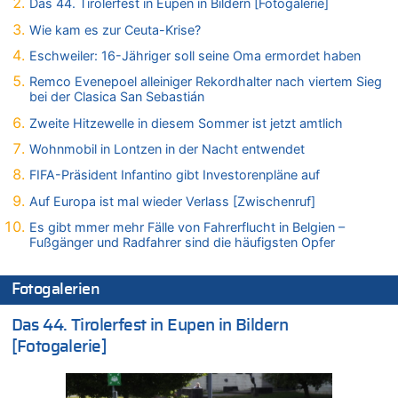
Das 44. Tirolerfest in Eupen in Bildern [Fotogalerie]
05.08.2026 - 21:15 von Joseph Meyer zu
Wie kam es zur Ceuta-Krise?
Wasserstand des Rheins in NRW so niedrig wie noch nie
Eschweiler: 16-Jähriger soll seine Oma ermordet haben
05.08.2026 - 21:10 von Ahja zu
Wasserstand des Rheins in NRW so niedrig wie noch nie
Remco Evenepoel alleiniger Rekordhalter nach viertem Sieg
bei der Clasica San Sebastián
05.08.2026 - 21:05 von Oberstes Kommentargremium zu
Wie kam es zur Ceuta-Krise?
Zweite Hitzewelle in diesem Sommer ist jetzt amtlich
05.08.2026 - 20:50 von Tierexperte zu
Wohnmobil in Lontzen in der Nacht entwendet
Aachen ab 11. August wieder Mekka des Pferdesports –
FIFA-Präsident Infantino gibt Investorenpläne auf
Belgien setzt bei Reit-WM auf starke Springreiter
Auf Europa ist mal wieder Verlass [Zwischenruf]
05.08.2026 - 20:38 von Willi Müller zu
Mehrere Menschen in Londons City niedergestochen
Es gibt mmer mehr Fälle von Fahrerflucht in Belgien –
Fußgänger und Radfahrer sind die häufigsten Opfer
05.08.2026 - 20:36 von Islam Experte zu
Mehrere Menschen in Londons City niedergestochen
Fotogalerien
05.08.2026 - 20:21 von Dax zu
Wasserstand des Rheins in NRW so niedrig wie noch nie
Das 44. Tirolerfest in Eupen in Bildern
05.08.2026 - 20:19 von Dax zu
[Fotogalerie]
Wasserstand des Rheins in NRW so niedrig wie noch nie
05.08.2026 - 20:11 von Analise zu
Mehrere Menschen in Londons City niedergestochen