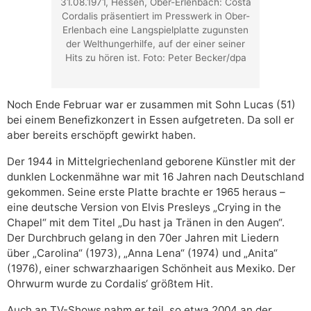
31.08.1971, Hessen, Ober-Erlenbach: Costa
Cordalis präsentiert im Presswerk in Ober-
Erlenbach eine Langspielplatte zugunsten
der Welthungerhilfe, auf der einer seiner
Hits zu hören ist. Foto: Peter Becker/dpa
Noch Ende Februar war er zusammen mit Sohn Lucas (51)
bei einem Benefizkonzert in Essen aufgetreten. Da soll er
aber bereits erschöpft gewirkt haben.
Der 1944 in Mittelgriechenland geborene Künstler mit der
dunklen Lockenmähne war mit 16 Jahren nach Deutschland
gekommen. Seine erste Platte brachte er 1965 heraus –
eine deutsche Version von Elvis Presleys „Crying in the
Chapel“ mit dem Titel „Du hast ja Tränen in den Augen“.
Der Durchbruch gelang in den 70er Jahren mit Liedern
über „Carolina“ (1973), „Anna Lena“ (1974) und „Anita“
(1976), einer schwarzhaarigen Schönheit aus Mexiko. Der
Ohrwurm wurde zu Cordalis‘ größtem Hit.
Auch an TV-Shows nahm er teil, so etwa 2004 an der