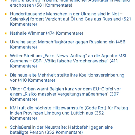
05.08.2026 - 17:05 von Dax zu
erschossen (581 Kommentare)
Wie kam es zur Ceuta-Krise?
Hunderttausende Menschen in der Ukraine sind in Not –
05.08.2026 - 17:00 von Chips zu
Selenskyj fordert Verzicht auf Öl und Gas aus Russland (521
Wasserstand des Rheins in NRW so niedrig wie noch nie
Kommentare)
05.08.2026 - 17:00 von Dax zu
Nathalie Wimmer (474 Kommentare)
Wie kam es zur Ceuta-Krise?
Ukraine setzt Marschflugkörper gegen Russland ein (456
05.08.2026 - 16:51 von Chips zu
Kommentare)
Es gibt mmer mehr Fälle von Fahrerflucht in Belgien –
Weiter Streit um „Fake-News-Auftrag“ an die Agentur MSL
Fußgänger und Radfahrer sind die häufigsten Opfer
Germany – CSP: „Völlig falsche Vorgehensweise“ (411
05.08.2026 - 16:47 von Hugo Egon Bernhard von Sinnen zu
Kommentare)
Wasserstand des Rheins in NRW so niedrig wie noch nie
Die neue-alte Mehrheit stellte ihre Koalitionsvereinbarung
05.08.2026 - 16:44 von JoKrings zu
vor (410 Kommentare)
Zweite Hitzewelle in diesem Sommer ist jetzt amtlich
Viktor Orban warnt Belgien kurz vor dem EU-Gipfel vor
05.08.2026 - 16:14 von Patrick zu
einem „Risiko massiver Vergeltungsmaßnahmen“ (397
Kommentare)
Viktor Orban warnt Belgien kurz vor dem EU-Gipfel vor einem
„Risiko massiver Vergeltungsmaßnahmen“
KMI ruft die höchste Hitzewarnstufe (Code Rot) für Freitag
in den Provinzen Limburg und Lüttich aus (352
05.08.2026 - 16:08 von Politiker zu
Kommentare)
Warum die Waldbrände in Frankreich und Spanien Rekorde
brechen [Fragen & Antworten]
Schießerei in der Neustraße: Haftbefehl gegen eine
beteiligte Person (352 Kommentare)
05.08.2026 - 15:59 von JoKrings zu