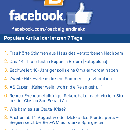
Belgien setzt bei Reit-WM auf starke Springreiter
08.08.2026 - 10:21 von Hugo Egon Bernhard von Sinnen zu
In Belgien missachten zwei von drei Autofahrern das
Tempolimit in 30er-Zonen – Untersuchung von Vias
08.08.2026 - 10:07 von Hugo Egon Bernhard von Sinnen zu
Populäre Artikel der letzten 7 Tage
Wie kam es zur Ceuta-Krise?
08.08.2026 - 09:27 von Ermitler zu
Eschweiler: 16-Jähriger soll seine Oma ermordet haben
Frau hörte Stimmen aus Haus des verstorbenen Nachbarn
08.08.2026 - 09:24 von Ermitler zu
Das 44. Tirolerfest in Eupen in Bildern [Fotogalerie]
Mehrere Menschen in Londons City niedergestochen
Eschweiler: 16-Jähriger soll seine Oma ermordet haben
08.08.2026 - 09:20 von Ermitler zu
Zweite Hitzewelle in diesem Sommer ist jetzt amtlich
AS Eupen: „Keiner weiß, wohin die Reise geht…“
AS Eupen: „Keiner weiß, wohin die Reise geht…“
08.08.2026 - 09:02 von Detlef zu
In Belgien missachten zwei von drei Autofahrern das
Remco Evenepoel alleiniger Rekordhalter nach viertem Sieg
Tempolimit in 30er-Zonen – Untersuchung von Vias
bei der Clasica San Sebastián
08.08.2026 - 08:50 von Mungo zu
Wie kam es zur Ceuta-Krise?
Zweite Hitzewelle in diesem Sommer ist jetzt amtlich
Aachen ab 11. August wieder Mekka des Pferdesports –
08.08.2026 - 08:45 von besserwisser zu
Belgien setzt bei Reit-WM auf starke Springreiter
Belgier knackt Jackpot bei Lotterie EuroMillions und gewinnt