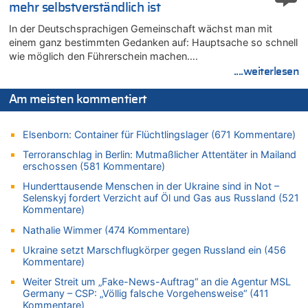
mehr selbstverständlich ist
In Belgien missachten zwei von drei Autofahrern das
Tempolimit in 30er-Zonen – Untersuchung von Vias
In der Deutschsprachigen Gemeinschaft wächst man mit
einem ganz bestimmten Gedanken auf: Hauptsache so schnell
07.08.2026 - 16:01 von Zuhörer zu
wie möglich den Führerschein machen….
In Belgien missachten zwei von drei Autofahrern das
Tempolimit in 30er-Zonen – Untersuchung von Vias
....weiterlesen
07.08.2026 - 15:56 von Eifel_er zu
Am meisten kommentiert
Mark van Bommel offiziell als neuer Nationalcoach der Roten
Teufel vorgestellt: „Ist mir eine große Ehre“
Elsenborn: Container für Flüchtlingslager (671 Kommentare)
07.08.2026 - 15:43 von Hausmeister zu
Wie kam es zur Ceuta-Krise?
Terroranschlag in Berlin: Mutmaßlicher Attentäter in Mailand
erschossen (581 Kommentare)
07.08.2026 - 15:30 von Soso zu
Aachen ab 11. August wieder Mekka des Pferdesports –
Hunderttausende Menschen in der Ukraine sind in Not –
Belgien setzt bei Reit-WM auf starke Springreiter
Selenskyj fordert Verzicht auf Öl und Gas aus Russland (521
Kommentare)
07.08.2026 - 15:13 von Joseph Meyer zu
Mark van Bommel offiziell als neuer Nationalcoach der Roten
Nathalie Wimmer (474 Kommentare)
Teufel vorgestellt: „Ist mir eine große Ehre“
Ukraine setzt Marschflugkörper gegen Russland ein (456
07.08.2026 - 15:06 von Wolfgang2 zu
Kommentare)
Kollision zwischen Autofahrer und Radfahrer an RAVeL-Weg
Weiter Streit um „Fake-News-Auftrag“ an die Agentur MSL
07.08.2026 - 14:35 von Vorfahrt zu
Germany – CSP: „Völlig falsche Vorgehensweise“ (411
Kommentare)
In Belgien missachten zwei von drei Autofahrern das