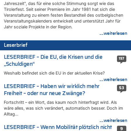
Jahreszeit", das für eine solche Stimmung sorgt wie das
07.08.2026 - 20:57 von michlaustderaffe zu
Tirolerfest. Seit seiner Premiere im Jahr 1981 hat sich die
Zweite Hitzewelle in diesem Sommer ist jetzt amtlich
Veranstaltung zu einem festen Bestandteil des ostbelgischen
07.08.2026 - 20:22 von Anstreicher zu
Veranstaltungskalenders entwickelt und unterstützt Jahr für
Zweite Hitzewelle in diesem Sommer ist jetzt amtlich
Jahr soziale Projekte in der Region.
....weiterlesen
07.08.2026 - 20:11 von Noah Parmentier zu
Zweite Hitzewelle in diesem Sommer ist jetzt amtlich
Leserbrief
07.08.2026 - 19:52 von Hugo Egon Bernhard von Sinnen zu
In Belgien missachten zwei von drei Autofahrern das
LESERBRIEF – Die EU, die Krisen und die
157
Tempolimit in 30er-Zonen – Untersuchung von Vias
„Schuldigen“
07.08.2026 - 18:31 von Panda46 zu
Weshalb befindet sich die EU in der aktuellen Krise?
Mark van Bommel offiziell als neuer Nationalcoach der Roten
Teufel vorgestellt: „Ist mir eine große Ehre“
....weiterlesen
LESERBRIEF – Haben wir wirklich mehr
07.08.2026 - 17:56 von Mungo zu
53
Freiheit – oder nur neue Zwänge?
Zweite Hitzewelle in diesem Sommer ist jetzt amtlich
07.08.2026 - 17:55 von M der Block zu
Fortschritt – ein Wort, das kaum noch hinterfragt wird. Als
AS Eupen: „Keiner weiß, wohin die Reise geht…“
wäre alles, was sich verändert, automatisch besser. Doch im
Alltag…
07.08.2026 - 16:38 von Joseph Meyer zu
....weiterlesen
Wasserstand des Rheins in NRW so niedrig wie noch nie
LESERBRIEF – Wenn Mobilität plötzlich nicht
9
07.08.2026 - 16:29 von Dax zu