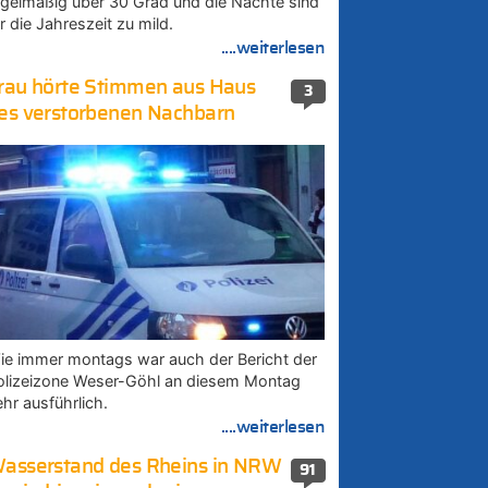
egelmäßig über 30 Grad und die Nächte sind
r die Jahreszeit zu mild.
....weiterlesen
rau hörte Stimmen aus Haus
3
es verstorbenen Nachbarn
ie immer montags war auch der Bericht der
olizeizone Weser-Göhl an diesem Montag
ehr ausführlich.
....weiterlesen
asserstand des Rheins in NRW
91