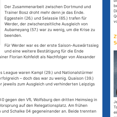
bl
b
Der Zusammenarbeit zwischen Dortmund und
D
Trainer Bosz droht mehr denn je das Ende.
Q
Eggestein (26.) und Selassie (65.) trafen für
v
Werder, der zwischenzeitliche Ausgleich von
Aubameyang (57.) war zu wenig, um die Krise zu
beenden.
Z
S
Für Werder war es der erste Saison-Auswärtssieg
und eine weitere Bestätigung für die Ende
iner Florian Kohfeldt als Nachfolger von Alexander
s League waren Kampl (29.) und Nationalstürmer
erfolgreich – doch das war zu wenig. Quaison (39.)
er jeweils zum Ausgleich und verhinderten Leipzigs
:0 gegen den VfL Wolfsburg den dritten Heimsieg in
Je
 Vorsprung auf den Relegationsplatz. Am frühen
T
 und Schalke 04 gegeneinander an. Beide trennten
e