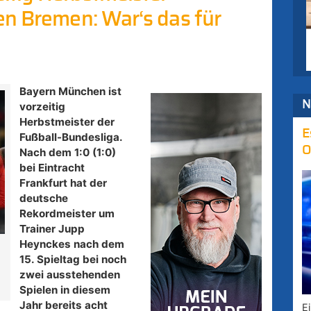
en Bremen: War‘s das für
Bayern München ist
N
vorzeitig
Herbstmeister der
E
Fußball-Bundesliga.
O
Nach dem 1:0 (1:0)
bei Eintracht
Frankfurt hat der
deutsche
Rekordmeister um
Trainer Jupp
Heynckes nach dem
15. Spieltag bei noch
zwei ausstehenden
Spielen in diesem
Jahr bereits acht
E