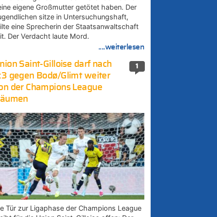
eine eigene Großmutter getötet haben. Der
ugendlichen sitze in Untersuchungshaft,
eilte eine Sprecherin der Staatsanwaltschaft
it. Der Verdacht laute Mord.
....weiterlesen
nion Saint-Gilloise darf nach
1
:3 gegen Bodø/Glimt weiter
on der Champions League
räumen
ie Tür zur Ligaphase der Champions League