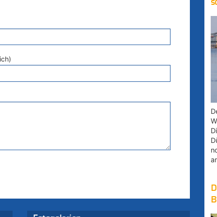
s
ich)
D
W
D
D
n
a
D
B