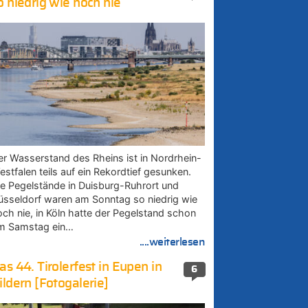
o niedrig wie noch nie
er Wasserstand des Rheins ist in Nordrhein-
estfalen teils auf ein Rekordtief gesunken.
ie Pegelstände in Duisburg-Ruhrort und
üsseldorf waren am Sonntag so niedrig wie
och nie, in Köln hatte der Pegelstand schon
m Samstag ein…
....weiterlesen
as 44. Tirolerfest in Eupen in
6
ildern [Fotogalerie]