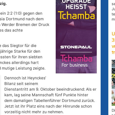
zig.
s
J
in 2:2 (1:0) gegen den
t
ssia Dortmund nach dem
m
n Werder Bremen der Druck
 es das achte
U
3
e das Siegtor für die
v
jährige Starke für den
t
ssten für ihren siebten
nckes allerdings hart
d mutige Leistung zeigte.
Dennoch ist Heynckes‘
Bilanz seit seinem
Dienstantritt am 9. Oktober beeindruckend: Als er
kam, lag seine Mannschaft fünf Punkte hinter
dem damaligen Tabellenführer Dortmund zurück.
Jetzt ist ihr Platz eins nach der Hinrunde schon
D
vorzeitig nicht mehr zu nehmen.