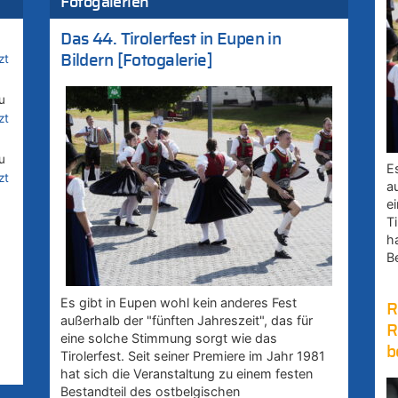
Fotogalerien
Das 44. Tirolerfest in Eupen in
zt
Bildern [Fotogalerie]
u
zt
u
E
zt
a
e
Ti
h
B
Es gibt in Eupen wohl kein anderes Fest
R
außerhalb der "fünften Jahreszeit", das für
R
eine solche Stimmung sorgt wie das
b
Tirolerfest. Seit seiner Premiere im Jahr 1981
hat sich die Veranstaltung zu einem festen
Bestandteil des ostbelgischen