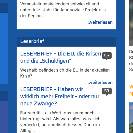
Veranstaltungskalenders entwickelt und
zt
unterstützt Jahr für Jahr soziale Projekte in
der Region.
....weiterlesen
zt
rd
Leserbrief
D
zt
LESERBRIEF – Die EU, die Krisen
157
B
und die „Schuldigen“
d
u
S
Weshalb befindet sich die EU in der aktuellen
Krise?
....weiterlesen
W
rd
LESERBRIEF – Haben wir
53
N
wirklich mehr Freiheit – oder nur
neue Zwänge?
Fortschritt – ein Wort, das kaum noch
hinterfragt wird. Als wäre alles, was sich
zt
verändert, automatisch besser. Doch im
Alltag…