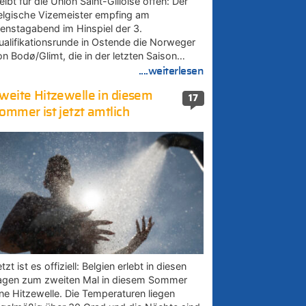
eibt für die Union Saint-Gilloise offen: Der
elgische Vizemeister empfing am
ienstagabend im Hinspiel der 3.
ualifikationsrunde in Ostende die Norweger
on Bodø/Glimt, die in der letzten Saison…
....weiterlesen
weite Hitzewelle in diesem
17
ommer ist jetzt amtlich
tzt ist es offiziell: Belgien erlebt in diesen
agen zum zweiten Mal in diesem Sommer
ine Hitzewelle. Die Temperaturen liegen