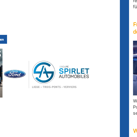
r
fü
F
d
en
W
P
s
W