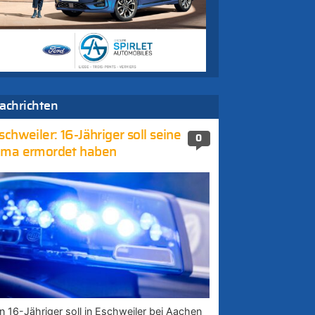
achrichten
schweiler: 16-Jähriger soll seine
0
ma ermordet haben
in 16-Jähriger soll in Eschweiler bei Aachen