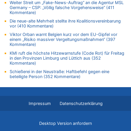
Weiter Streit um „Fake-News-Auftrag“ an die Agentur MSL
Fußgänger und Radfahrer sind die häufigsten Opfer
Germany – CSP: „Völlig falsche Vorgehensweise“ (411
05.08.2026 - 16:47 von Hugo Egon Bernhard von Sinnen zu
Kommentare)
Wasserstand des Rheins in NRW so niedrig wie noch nie
Die neue-alte Mehrheit stellte ihre Koalitionsvereinbarung
05.08.2026 - 16:44 von JoKrings zu
vor (410 Kommentare)
Zweite Hitzewelle in diesem Sommer ist jetzt amtlich
Viktor Orban warnt Belgien kurz vor dem EU-Gipfel vor
05.08.2026 - 16:14 von Patrick zu
einem „Risiko massiver Vergeltungsmaßnahmen“ (397
Kommentare)
Viktor Orban warnt Belgien kurz vor dem EU-Gipfel vor einem
„Risiko massiver Vergeltungsmaßnahmen“
KMI ruft die höchste Hitzewarnstufe (Code Rot) für Freitag
in den Provinzen Limburg und Lüttich aus (352
05.08.2026 - 16:08 von Politiker zu
Kommentare)
Warum die Waldbrände in Frankreich und Spanien Rekorde
brechen [Fragen & Antworten]
Schießerei in der Neustraße: Haftbefehl gegen eine
beteiligte Person (352 Kommentare)
05.08.2026 - 15:59 von JoKrings zu
Wie kam es zur Ceuta-Krise?
05.08.2026 - 14:38 von Beatrice Schins zu
Auf Europa ist mal wieder Verlass [Zwischenruf]
Impressum
Datenschutzerklärung
05.08.2026 - 14:25 von Willi Müller zu
Wasserstand des Rheins in NRW so niedrig wie noch nie
05.08.2026 - 13:25 von Zuhörer zu
Desktop Version anfordern
Wasserstand des Rheins in NRW so niedrig wie noch nie