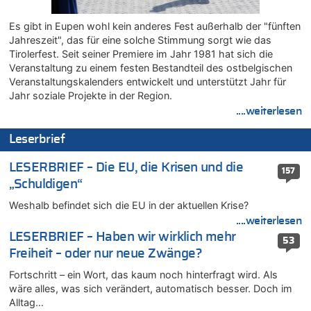
Fußgänger und Radfahrer sind die häufigsten Opfer
05.08.2026 - 19:34 von Mungo zu
Es gibt in Eupen wohl kein anderes Fest außerhalb der "fünften
Warum die Waldbrände in Frankreich und Spanien Rekorde
Jahreszeit", das für eine solche Stimmung sorgt wie das
brechen [Fragen & Antworten]
Tirolerfest. Seit seiner Premiere im Jahr 1981 hat sich die
05.08.2026 - 19:21 von Hugo Egon Bernhard von Sinnen zu
Veranstaltung zu einem festen Bestandteil des ostbelgischen
Mehrere Menschen in Londons City niedergestochen
Veranstaltungskalenders entwickelt und unterstützt Jahr für
Jahr soziale Projekte in der Region.
05.08.2026 - 19:17 von Pierre zu
....weiterlesen
Mehrere Menschen in Londons City niedergestochen
05.08.2026 - 19:16 von Mungo zu
Leserbrief
Zweite Hitzewelle in diesem Sommer ist jetzt amtlich
05.08.2026 - 19:16 von Hugo Egon Bernhard von Sinnen zu
LESERBRIEF – Die EU, die Krisen und die
157
Wasserstand des Rheins in NRW so niedrig wie noch nie
„Schuldigen“
05.08.2026 - 19:11 von Carine zu
Weshalb befindet sich die EU in der aktuellen Krise?
Wie kam es zur Ceuta-Krise?
....weiterlesen
05.08.2026 - 19:09 von Carine zu
LESERBRIEF – Haben wir wirklich mehr
53
Wie kam es zur Ceuta-Krise?
Freiheit – oder nur neue Zwänge?
05.08.2026 - 18:55 von Der Patriot zu
Fortschritt – ein Wort, das kaum noch hinterfragt wird. Als
Wasserstand des Rheins in NRW so niedrig wie noch nie
wäre alles, was sich verändert, automatisch besser. Doch im
05.08.2026 - 18:35 von Der Patriot zu
Alltag…