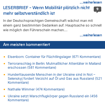
Wasserstand des Rheins in NRW so niedrig wie noch nie
....weiterlesen
05.08.2026 - 18:31 von Der Patriot zu
LESERBRIEF – Wenn Mobilität plötzlich nicht
9
Mehrere Menschen in Londons City niedergestochen
mehr selbstverständlich ist
05.08.2026 - 18:10 von Ach zu
In der Deutschsprachigen Gemeinschaft wächst man mit
Wasserstand des Rheins in NRW so niedrig wie noch nie
einem ganz bestimmten Gedanken auf: Hauptsache so schnell
wie möglich den Führerschein machen….
05.08.2026 - 17:32 von Peter G zu
Mehrere Menschen in Londons City niedergestochen
....weiterlesen
05.08.2026 - 17:19 von Chips zu
Am meisten kommentiert
Wasserstand des Rheins in NRW so niedrig wie noch nie
05.08.2026 - 17:18 von Chips zu
Elsenborn: Container für Flüchtlingslager (671 Kommentare)
Wasserstand des Rheins in NRW so niedrig wie noch nie
Terroranschlag in Berlin: Mutmaßlicher Attentäter in Mailand
05.08.2026 - 17:05 von Dax zu
erschossen (581 Kommentare)
Wie kam es zur Ceuta-Krise?
Hunderttausende Menschen in der Ukraine sind in Not –
05.08.2026 - 17:00 von Chips zu
Selenskyj fordert Verzicht auf Öl und Gas aus Russland (521
Wasserstand des Rheins in NRW so niedrig wie noch nie
Kommentare)
05.08.2026 - 17:00 von Dax zu
Nathalie Wimmer (474 Kommentare)
Wie kam es zur Ceuta-Krise?
Ukraine setzt Marschflugkörper gegen Russland ein (456
05.08.2026 - 16:51 von Chips zu
Kommentare)
Es gibt mmer mehr Fälle von Fahrerflucht in Belgien –