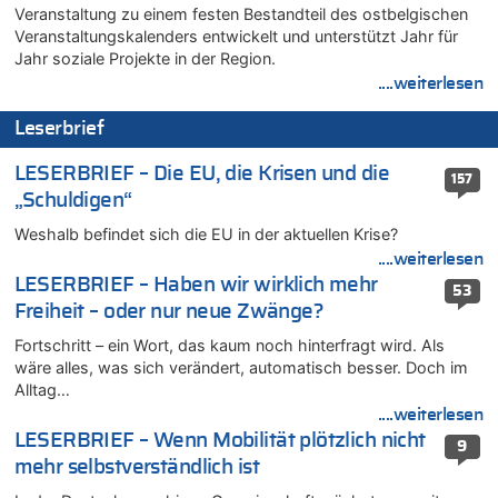
Veranstaltung zu einem festen Bestandteil des ostbelgischen
06.08.2026 - 14:51 von Ostbelgien Direkt zu
Veranstaltungskalenders entwickelt und unterstützt Jahr für
Zurück an den Rhein: Hendrich wechselt zum 1. FC Köln
Jahr soziale Projekte in der Region.
06.08.2026 - 14:46 von Hugo Egon Bernhard von Sinnen zu
....weiterlesen
Frau hörte Stimmen aus Haus des verstorbenen Nachbarn
06.08.2026 - 14:44 von Coralie zu
Leserbrief
Zweite Hitzewelle in diesem Sommer ist jetzt amtlich
LESERBRIEF – Die EU, die Krisen und die
06.08.2026 - 14:41 von Coralie zu
157
Zweite Hitzewelle in diesem Sommer ist jetzt amtlich
„Schuldigen“
06.08.2026 - 14:26 von Hugo Egon Bernhard von Sinnen zu
Weshalb befindet sich die EU in der aktuellen Krise?
Zweite Hitzewelle in diesem Sommer ist jetzt amtlich
....weiterlesen
06.08.2026 - 14:11 von Dax zu
LESERBRIEF – Haben wir wirklich mehr
53
Zweite Hitzewelle in diesem Sommer ist jetzt amtlich
Freiheit – oder nur neue Zwänge?
06.08.2026 - 14:11 von Wolfgang zu
Fortschritt – ein Wort, das kaum noch hinterfragt wird. Als
Zurück an den Rhein: Hendrich wechselt zum 1. FC Köln
wäre alles, was sich verändert, automatisch besser. Doch im
06.08.2026 - 13:59 von Chips zu
Alltag…
Wasserstand des Rheins in NRW so niedrig wie noch nie
....weiterlesen
LESERBRIEF – Wenn Mobilität plötzlich nicht
06.08.2026 - 13:53 von Frage an den Hondsjong zu
9
Zweite Hitzewelle in diesem Sommer ist jetzt amtlich
mehr selbstverständlich ist
06.08.2026 - 13:34 von Zeitzeuge zu