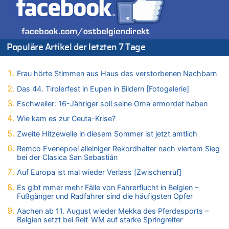
06.08.2026 - 19:17 von Guido Scholzen zu
Zweite Hitzewelle in diesem Sommer ist jetzt amtlich
06.08.2026 - 19:14 von JoKrings zu
Populäre Artikel der letzten 7 Tage
Zweite Hitzewelle in diesem Sommer ist jetzt amtlich
06.08.2026 - 18:40 von Ostbelgien Direkt zu
Felice Mazzu soll Cheftrainer der AS Eupen werden
Frau hörte Stimmen aus Haus des verstorbenen Nachbarn
06.08.2026 - 18:29 von Zahlen zählen Fakten zu
Das 44. Tirolerfest in Eupen in Bildern [Fotogalerie]
Zweite Hitzewelle in diesem Sommer ist jetzt amtlich
Eschweiler: 16-Jähriger soll seine Oma ermordet haben
06.08.2026 - 17:51 von ne Hondsjong zu
Wie kam es zur Ceuta-Krise?
Zweite Hitzewelle in diesem Sommer ist jetzt amtlich
Zweite Hitzewelle in diesem Sommer ist jetzt amtlich
06.08.2026 - 17:24 von Dax zu
Zweite Hitzewelle in diesem Sommer ist jetzt amtlich
Remco Evenepoel alleiniger Rekordhalter nach viertem Sieg
bei der Clasica San Sebastián
06.08.2026 - 17:23 von Hans L. zu
Zweite Hitzewelle in diesem Sommer ist jetzt amtlich
Auf Europa ist mal wieder Verlass [Zwischenruf]
06.08.2026 - 17:21 von Dax zu
Es gibt mmer mehr Fälle von Fahrerflucht in Belgien –
Fußgänger und Radfahrer sind die häufigsten Opfer
Zweite Hitzewelle in diesem Sommer ist jetzt amtlich
06.08.2026 - 17:01 von Wahlstimme? zu
Aachen ab 11. August wieder Mekka des Pferdesports –
Belgien setzt bei Reit-WM auf starke Springreiter
FIFA-Spitze demonstriert Einigkeit trotz Kritik und neuer