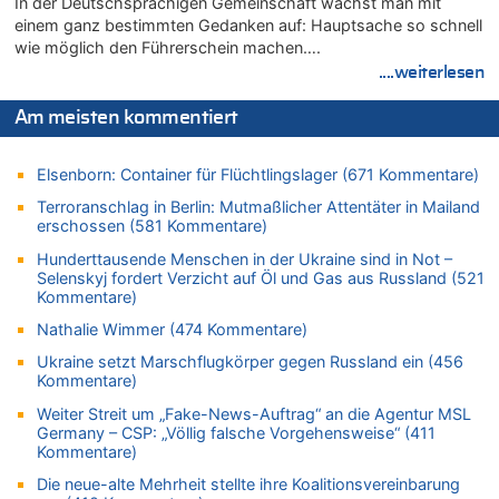
In der Deutschsprachigen Gemeinschaft wächst man mit
Wasserstand des Rheins in NRW so niedrig wie noch nie
einem ganz bestimmten Gedanken auf: Hauptsache so schnell
wie möglich den Führerschein machen….
06.08.2026 - 13:27 von Hubert F. zu
....weiterlesen
Wasserstand des Rheins in NRW so niedrig wie noch nie
06.08.2026 - 13:20 von Speck für die Mâuse zu
Am meisten kommentiert
FIFA-Spitze demonstriert Einigkeit trotz Kritik und neuer
Vorwürfe gegen Präsident Gianni Infantino
Elsenborn: Container für Flüchtlingslager (671 Kommentare)
06.08.2026 - 12:41 von Hugo Egon Bernhard von Sinnen zu
Frau hörte Stimmen aus Haus des verstorbenen Nachbarn
Terroranschlag in Berlin: Mutmaßlicher Attentäter in Mailand
erschossen (581 Kommentare)
06.08.2026 - 12:36 von Gärlinde zu
Aachen ab 11. August wieder Mekka des Pferdesports –
Hunderttausende Menschen in der Ukraine sind in Not –
Belgien setzt bei Reit-WM auf starke Springreiter
Selenskyj fordert Verzicht auf Öl und Gas aus Russland (521
Kommentare)
06.08.2026 - 12:26 von Guido Scholzen zu
Nathalie Wimmer (474 Kommentare)
Zweite Hitzewelle in diesem Sommer ist jetzt amtlich
06.08.2026 - 12:17 von Sparwasser zu
Ukraine setzt Marschflugkörper gegen Russland ein (456
Kommentare)
Zweite Hitzewelle in diesem Sommer ist jetzt amtlich
Weiter Streit um „Fake-News-Auftrag“ an die Agentur MSL
06.08.2026 - 12:13 von Dax zu
Germany – CSP: „Völlig falsche Vorgehensweise“ (411
Zweite Hitzewelle in diesem Sommer ist jetzt amtlich
Kommentare)
06.08.2026 - 12:13 von Heinz F. zu
Die neue-alte Mehrheit stellte ihre Koalitionsvereinbarung
Mehrere Menschen in Londons City niedergestochen