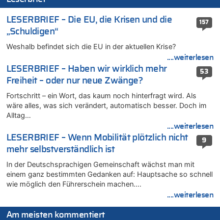
06.08.2026 - 13:34 von Zeitzeuge zu
Wasserstand des Rheins in NRW so niedrig wie noch nie
LESERBRIEF – Die EU, die Krisen und die
157
06.08.2026 - 13:27 von Hubert F. zu
„Schuldigen“
Wasserstand des Rheins in NRW so niedrig wie noch nie
Weshalb befindet sich die EU in der aktuellen Krise?
06.08.2026 - 13:20 von Speck für die Mâuse zu
....weiterlesen
FIFA-Spitze demonstriert Einigkeit trotz Kritik und neuer
Vorwürfe gegen Präsident Gianni Infantino
LESERBRIEF – Haben wir wirklich mehr
53
Freiheit – oder nur neue Zwänge?
06.08.2026 - 12:41 von Hugo Egon Bernhard von Sinnen zu
Frau hörte Stimmen aus Haus des verstorbenen Nachbarn
Fortschritt – ein Wort, das kaum noch hinterfragt wird. Als
06.08.2026 - 12:36 von Gärlinde zu
wäre alles, was sich verändert, automatisch besser. Doch im
Alltag…
Aachen ab 11. August wieder Mekka des Pferdesports –
Belgien setzt bei Reit-WM auf starke Springreiter
....weiterlesen
LESERBRIEF – Wenn Mobilität plötzlich nicht
06.08.2026 - 12:26 von Guido Scholzen zu
9
Zweite Hitzewelle in diesem Sommer ist jetzt amtlich
mehr selbstverständlich ist
06.08.2026 - 12:17 von Sparwasser zu
In der Deutschsprachigen Gemeinschaft wächst man mit
Zweite Hitzewelle in diesem Sommer ist jetzt amtlich
einem ganz bestimmten Gedanken auf: Hauptsache so schnell
wie möglich den Führerschein machen….
06.08.2026 - 12:13 von Dax zu
....weiterlesen
Zweite Hitzewelle in diesem Sommer ist jetzt amtlich
06.08.2026 - 12:13 von Heinz F. zu
Am meisten kommentiert
Mehrere Menschen in Londons City niedergestochen