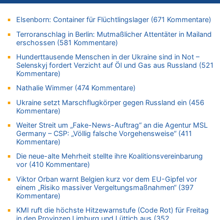
06.08.2026 - 12:13 von Hugo Egon Bernhard von Sinnen zu
Elsenborn: Container für Flüchtlingslager (671 Kommentare)
Zweite Hitzewelle in diesem Sommer ist jetzt amtlich
Terroranschlag in Berlin: Mutmaßlicher Attentäter in Mailand
06.08.2026 - 12:08 von Medium zu
erschossen (581 Kommentare)
Frau hörte Stimmen aus Haus des verstorbenen Nachbarn
Hunderttausende Menschen in der Ukraine sind in Not –
06.08.2026 - 11:52 von Hubert F. zu
Selenskyj fordert Verzicht auf Öl und Gas aus Russland (521
Zweite Hitzewelle in diesem Sommer ist jetzt amtlich
Kommentare)
06.08.2026 - 11:46 von Ermitler zu
Nathalie Wimmer (474 Kommentare)
Zweite Hitzewelle in diesem Sommer ist jetzt amtlich
Ukraine setzt Marschflugkörper gegen Russland ein (456
06.08.2026 - 11:42 von Willi Müller zu
Kommentare)
Eschweiler: 16-Jähriger soll seine Oma ermordet haben
Weiter Streit um „Fake-News-Auftrag“ an die Agentur MSL
06.08.2026 - 11:35 von ne Hondsjong zu
Germany – CSP: „Völlig falsche Vorgehensweise“ (411
Zweite Hitzewelle in diesem Sommer ist jetzt amtlich
Kommentare)
06.08.2026 - 11:11 von Dax zu
Die neue-alte Mehrheit stellte ihre Koalitionsvereinbarung
Wie kam es zur Ceuta-Krise?
vor (410 Kommentare)
06.08.2026 - 10:39 von Mungo zu
Viktor Orban warnt Belgien kurz vor dem EU-Gipfel vor
einem „Risiko massiver Vergeltungsmaßnahmen“ (397
Wasserstand des Rheins in NRW so niedrig wie noch nie
Kommentare)
06.08.2026 - 10:34 von Ostbelgien Direkt zu
KMI ruft die höchste Hitzewarnstufe (Code Rot) für Freitag
Tessa Wullaert knackt die 100-Tore-Marke für die Red Flames
in den Provinzen Limburg und Lüttich aus (352