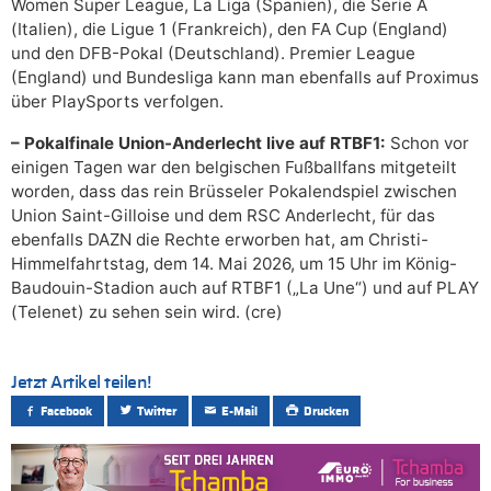
Women Super League, La Liga (Spanien), die Serie A
(Italien), die Ligue 1 (Frankreich), den FA Cup (England)
und den DFB-Pokal (Deutschland). Premier League
(England) und Bundesliga kann man ebenfalls auf Proximus
über PlaySports verfolgen.
– Pokalfinale Union-Anderlecht live auf RTBF1:
Schon vor
einigen Tagen war den belgischen Fußballfans mitgeteilt
worden, dass das rein Brüsseler Pokalendspiel zwischen
Union Saint-Gilloise und dem RSC Anderlecht, für das
ebenfalls DAZN die Rechte erworben hat, am Christi-
Himmelfahrtstag, dem 14. Mai 2026, um 15 Uhr im König-
Baudouin-Stadion auch auf RTBF1 („La Une“) und auf PLAY
(Telenet) zu sehen sein wird. (cre)
Jetzt Artikel teilen!
Facebook
Twitter
E-Mail
Drucken