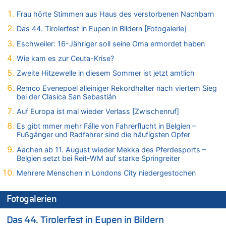
Vorwürfe gegen Präsident Gianni Infantino
Frau hörte Stimmen aus Haus des verstorbenen Nachbarn
06.08.2026 - 16:53 von Frage zu
Zweite Hitzewelle in diesem Sommer ist jetzt amtlich
Das 44. Tirolerfest in Eupen in Bildern [Fotogalerie]
06.08.2026 - 16:39 von Noah Parmentier zu
Eschweiler: 16-Jähriger soll seine Oma ermordet haben
Zweite Hitzewelle in diesem Sommer ist jetzt amtlich
Wie kam es zur Ceuta-Krise?
06.08.2026 - 16:36 von Noah Parmentier zu
Zweite Hitzewelle in diesem Sommer ist jetzt amtlich
Zweite Hitzewelle in diesem Sommer ist jetzt amtlich
Remco Evenepoel alleiniger Rekordhalter nach viertem Sieg
06.08.2026 - 16:10 von Dax zu
bei der Clasica San Sebastián
Wasserstand des Rheins in NRW so niedrig wie noch nie
Auf Europa ist mal wieder Verlass [Zwischenruf]
06.08.2026 - 15:51 von SuperBoy zu
Eschweiler: 16-Jähriger soll seine Oma ermordet haben
Es gibt mmer mehr Fälle von Fahrerflucht in Belgien –
Fußgänger und Radfahrer sind die häufigsten Opfer
06.08.2026 - 15:42 von PvD zu
Mehrere Menschen in Londons City niedergestochen
Aachen ab 11. August wieder Mekka des Pferdesports –
Belgien setzt bei Reit-WM auf starke Springreiter
06.08.2026 - 15:42 von Dax zu
Mehrere Menschen in Londons City niedergestochen
Zweite Hitzewelle in diesem Sommer ist jetzt amtlich
06.08.2026 - 15:27 von ne Hondsjong zu
Zweite Hitzewelle in diesem Sommer ist jetzt amtlich
Fotogalerien
06.08.2026 - 14:57 von Hugo Egon Bernhard von Sinnen zu
Das 44. Tirolerfest in Eupen in Bildern
Zweite Hitzewelle in diesem Sommer ist jetzt amtlich