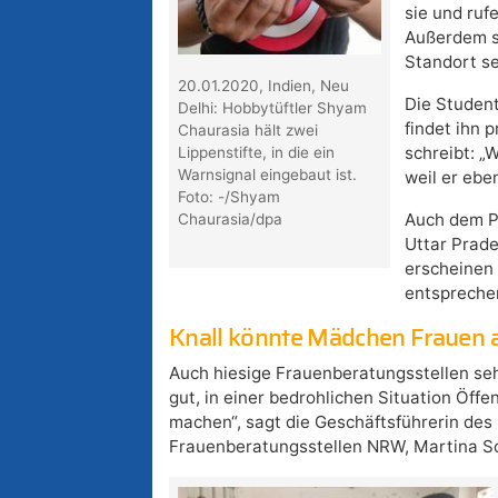
sie und ruf
Außerdem so
Standort s
20.01.2020, Indien, Neu
Die Student
Delhi: Hobbytüftler Shyam
findet ihn 
Chaurasia hält zwei
schreibt: „
Lippenstifte, in die ein
Warnsignal eingebaut ist.
weil er eben
Foto: -/Shyam
Auch dem P
Chaurasia/dpa
Uttar Prade
erscheinen 
entspreche
Knall könnte Mädchen Frauen a
Auch hiesige Frauenberatungsstellen seh
gut, in einer bedrohlichen Situation Öffe
machen“, sagt die Geschäftsführerin de
Frauenberatungsstellen NRW, Martina S