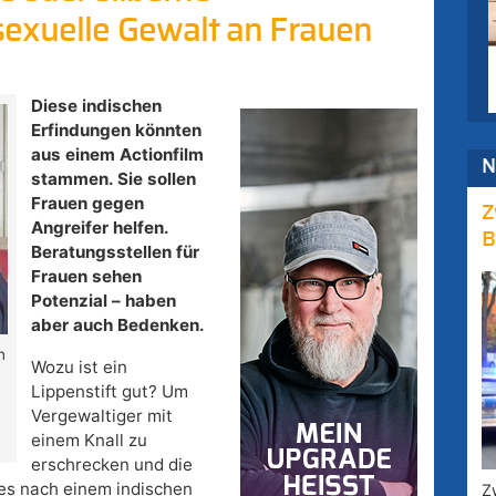
exuelle Gewalt an Frauen
Diese indischen
Erfindungen könnten
aus einem Actionfilm
N
stammen. Sie sollen
Frauen gegen
Z
Angreifer helfen.
B
Beratungsstellen für
Frauen sehen
Potenzial – haben
aber auch Bedenken.
n
Wozu ist ein
Lippenstift gut? Um
Vergewaltiger mit
einem Knall zu
erschrecken und die
 es nach einem indischen
Z