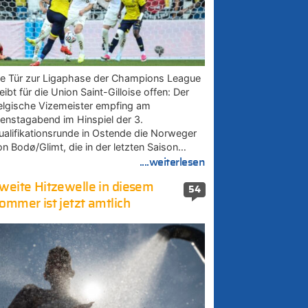
ie Tür zur Ligaphase der Champions League
eibt für die Union Saint-Gilloise offen: Der
elgische Vizemeister empfing am
ienstagabend im Hinspiel der 3.
ualifikationsrunde in Ostende die Norweger
on Bodø/Glimt, die in der letzten Saison…
....weiterlesen
weite Hitzewelle in diesem
54
ommer ist jetzt amtlich