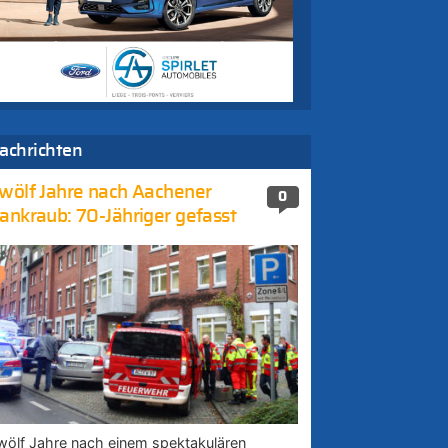
achrichten
wölf Jahre nach Aachener
0
ankraub: 70-Jähriger gefasst
wölf Jahre nach einem spektakulären