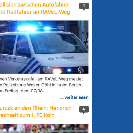
ollision zwischen Autofahrer
1
nd Radfahrer an RAVeL-Weg
inen Verkehrsunfall am RAVeL-Weg meldet
ie Polizeizone Weser-Göhl in ihrem Bericht
on Freitag, dem 07/08.
....weiterlesen
urück an den Rhein: Hendrich
4
echselt zum 1. FC Köln