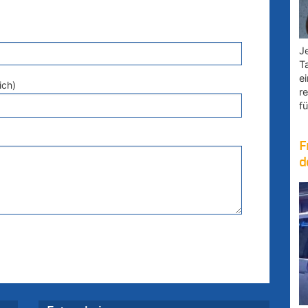
Je
T
e
ich)
r
fü
F
d