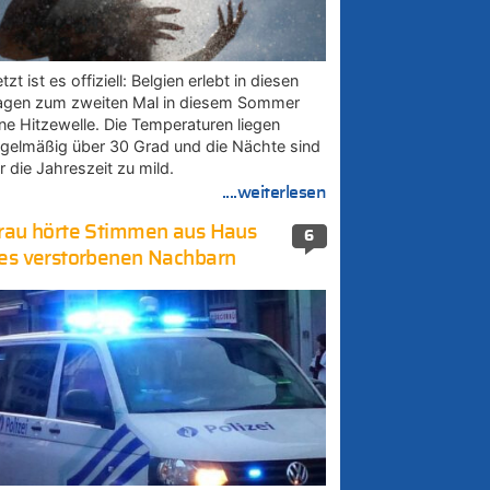
tzt ist es offiziell: Belgien erlebt in diesen
agen zum zweiten Mal in diesem Sommer
ine Hitzewelle. Die Temperaturen liegen
egelmäßig über 30 Grad und die Nächte sind
r die Jahreszeit zu mild.
....weiterlesen
rau hörte Stimmen aus Haus
6
es verstorbenen Nachbarn