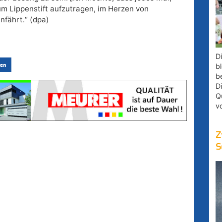
um Lippenstift aufzutragen, im Herzen von
nfährt.“ (dpa)
D
bl
en
b
D
Q
v
Z
S