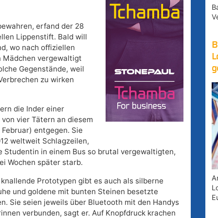
B
V
bewahren, erfand der 28
en Lippenstift. Bald will
B
nd, wo nach offiziellen
L
in Mädchen vergewaltigt
g
solche Gegenstände, weil
 Verbrechen zu wirken
ern die Inder einer
 von vier Tätern an diesem
 Februar) entgegen. Sie
2 weltweit Schlagzeilen,
ne Studentin in einem Bus so brutal vergewaltigten,
ei Wochen später starb.
A
knallende Prototypen gibt es auch als silberne
Lo
uhe und goldene mit bunten Steinen besetzte
E
. Sie seien jeweils über Bluetooth mit den Handys
rinnen verbunden, sagt er. Auf Knopfdruck krachen