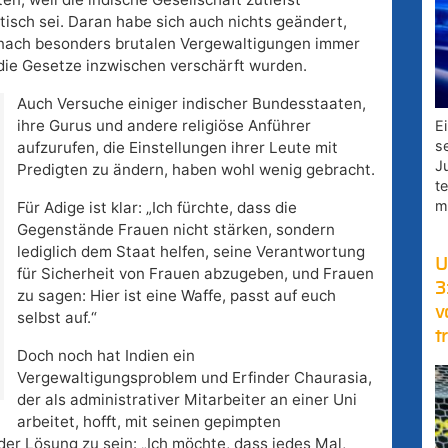
stisch sei. Daran habe sich auch nichts geändert,
nach besonders brutalen Vergewaltigungen immer
die Gesetze inzwischen verschärft wurden.
Auch Versuche einiger indischer Bundesstaaten,
ihre Gurus und andere religiöse Anführer
E
s
aufzurufen, die Einstellungen ihrer Leute mit
J
Predigten zu ändern, haben wohl wenig gebracht.
t
m
Für Adige ist klar: „Ich fürchte, dass die
Gegenstände Frauen nicht stärken, sondern
lediglich dem Staat helfen, seine Verantwortung
U
für Sicherheit von Frauen abzugeben, und Frauen
3
zu sagen: Hier ist eine Waffe, passt auf euch
v
selbst auf.“
t
Doch noch hat Indien ein
Vergewaltigungsproblem und Erfinder Chaurasia,
der als administrativer Mitarbeiter an einer Uni
arbeitet, hofft, mit seinen gepimpten
er Lösung zu sein: „Ich möchte, dass jedes Mal,