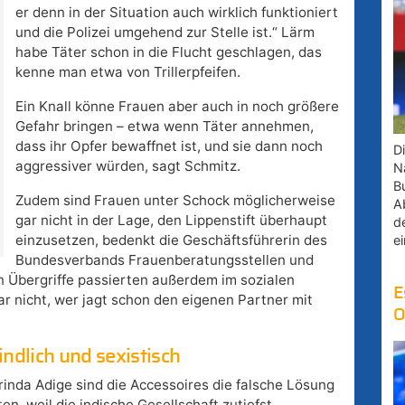
er denn in der Situation auch wirklich funktioniert
und die Polizei umgehend zur Stelle ist.“ Lärm
habe Täter schon in die Flucht geschlagen, das
kenne man etwa von Trillerpfeifen.
Ein Knall könne Frauen aber auch in noch größere
Gefahr bringen – etwa wenn Täter annehmen,
dass ihr Opfer bewaffnet ist, und sie dann noch
D
aggressiver würden, sagt Schmitz.
Na
B
Zudem sind Frauen unter Schock möglicherweise
A
gar nicht in der Lage, den Lippenstift überhaupt
d
einzusetzen, bedenkt die Geschäftsführerin des
e
Bundesverbands Frauenberatungsstellen und
en Übergriffe passierten außerdem im sozialen
E
r nicht, wer jagt schon den eigenen Partner mit
O
indlich und sexistisch
Brinda Adige sind die Accessoires die falsche Lösung
en, weil die indische Gesellschaft zutiefst