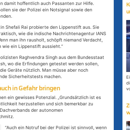
en damit hoffentlich auch Passanten zur Hilfe.
K
llen sie der Polizei ein Notsignal sowie den
u
enden.
in Shefali Rai probierte den Lippenstift aus. Sie
praktisch, wie die indische Nachrichtenagentur IANS
Wenn man ihn rausholt, schöpft niemand Verdacht,
 wie ein Lippenstift aussieht.“
olizisten Raghvendra Singh aus dem Bundesstaat
sh, wo die Erfindungen getestet werden sollen,
die Geräte nützlich. Man müsse aber noch
nde Sicherheitstests machen.
E
d
uch in Gefahr bringen
v
en ein gewisses Potenzial. „Grundsätzlich ist es
ntlichkeit herzustellen und sich bemerkbar zu
Z
s Dachverbands der autonomen
w
chmitz.
“Auch ein Notruf bei der Polizei ist sinnvoll, wenn