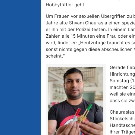
Hobbytüftler geht.
Um Frauen vor sexuellen Übergriffen zu 
Jahre alte Shyam Chaurasia einen speziell
er ihn mit der Polizei testen. In einem La
Zahlen alle 15 Minuten eine Frau oder e
wird, findet er: „Heutzutage braucht es 
sonst nichts gegen diese abscheulichen
scheint.“
Gerade fieb
Hinrichtung
Samstag (1.
machten 201
weil sie ei
dass sie zw
Chaurasias 
Stöckelsch
Handtaschen
ihrer Träge