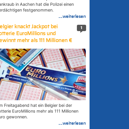
ankraub in Aachen hat die Polizei einen
erdächtigen festgenommen.
....weiterlesen
elgier knackt Jackpot bei
1
otterie EuroMillions und
ewinnt mehr als 111 Millionen €
m Freitagabend hat ein Belgier bei der
tterie EuroMillions mehr als 111 Millionen
uro gewonnen.
....weiterlesen