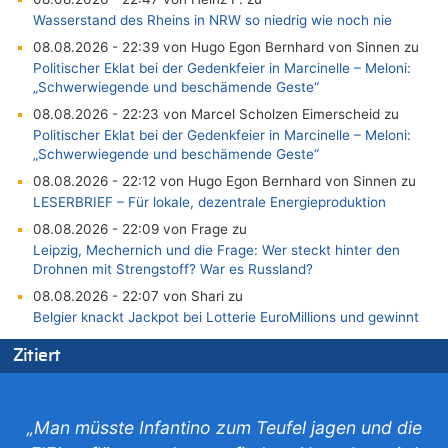
Wasserstand des Rheins in NRW so niedrig wie noch nie
08.08.2026 - 22:39 von Hugo Egon Bernhard von Sinnen zu
Politischer Eklat bei der Gedenkfeier in Marcinelle – Meloni:
„Schwerwiegende und beschämende Geste“
08.08.2026 - 22:23 von Marcel Scholzen Eimerscheid zu
Politischer Eklat bei der Gedenkfeier in Marcinelle – Meloni:
„Schwerwiegende und beschämende Geste“
08.08.2026 - 22:12 von Hugo Egon Bernhard von Sinnen zu
LESERBRIEF – Für lokale, dezentrale Energieproduktion
08.08.2026 - 22:09 von Frage zu
Leipzig, Mechernich und die Frage: Wer steckt hinter den
Drohnen mit Strengstoff? War es Russland?
08.08.2026 - 22:07 von Shari zu
Belgier knackt Jackpot bei Lotterie EuroMillions und gewinnt
mehr als 111 Millionen €
Zitiert
08.08.2026 - 21:46 von Frage zu
Leipzig, Mechernich und die Frage: Wer steckt hinter den
Drohnen mit Strengstoff? War es Russland?
„Man müsste Infantino zum Teufel jagen und die
08.08.2026 - 21:33 von Frage zu