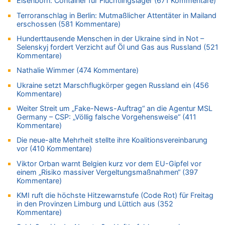
Elsenborn: Container für Flüchtlingslager (671 Kommentare)
08.08.2026 - 13:03 von WK zu
Terroranschlag in Berlin: Mutmaßlicher Attentäter in Mailand
Kollision zwischen Autofahrer und Radfahrer an RAVeL-Weg
erschossen (581 Kommentare)
08.08.2026 - 12:56 von WK zu
Hunderttausende Menschen in der Ukraine sind in Not –
Wasserstand des Rheins in NRW so niedrig wie noch nie
Selenskyj fordert Verzicht auf Öl und Gas aus Russland (521
08.08.2026 - 12:29 von WK zu
Kommentare)
In Belgien missachten zwei von drei Autofahrern das
Nathalie Wimmer (474 Kommentare)
Tempolimit in 30er-Zonen – Untersuchung von Vias
Ukraine setzt Marschflugkörper gegen Russland ein (456
08.08.2026 - 12:01 von Hugo Egon Bernhard von Sinnen zu
Kommentare)
Zurück an den Rhein: Hendrich wechselt zum 1. FC Köln
Weiter Streit um „Fake-News-Auftrag“ an die Agentur MSL
08.08.2026 - 11:39 von Dax zu
Germany – CSP: „Völlig falsche Vorgehensweise“ (411
In Belgien missachten zwei von drei Autofahrern das
Kommentare)
Tempolimit in 30er-Zonen – Untersuchung von Vias
Die neue-alte Mehrheit stellte ihre Koalitionsvereinbarung
08.08.2026 - 11:08 von Hans zu
vor (410 Kommentare)
Aachen ab 11. August wieder Mekka des Pferdesports –
Viktor Orban warnt Belgien kurz vor dem EU-Gipfel vor
Belgien setzt bei Reit-WM auf starke Springreiter
einem „Risiko massiver Vergeltungsmaßnahmen“ (397
08.08.2026 - 10:21 von Hugo Egon Bernhard von Sinnen zu
Kommentare)
In Belgien missachten zwei von drei Autofahrern das
KMI ruft die höchste Hitzewarnstufe (Code Rot) für Freitag
Tempolimit in 30er-Zonen – Untersuchung von Vias
in den Provinzen Limburg und Lüttich aus (352
Kommentare)
08.08.2026 - 10:07 von Hugo Egon Bernhard von Sinnen zu
Wie kam es zur Ceuta-Krise?