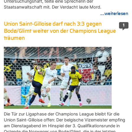
Untersuchungshaft, teilte eine Sprecherin der
Staatsanwaltschaft mit. Der Verdacht laute Mord.
....weiterlesen
Union Saint-Gilloise darf nach 3:3 gegen
1
Bodø/Glimt weiter von der Champions League
träumen
Die Tür zur Ligaphase der Champions League bleibt für die
Union Saint-Gilloise offen: Der belgische Vizemeister empfing
am Dienstagabend im Hinspiel der 3. Qualifikationsrunde in
Ostende die Norweger von Bodø/Glimt, die in der letzten