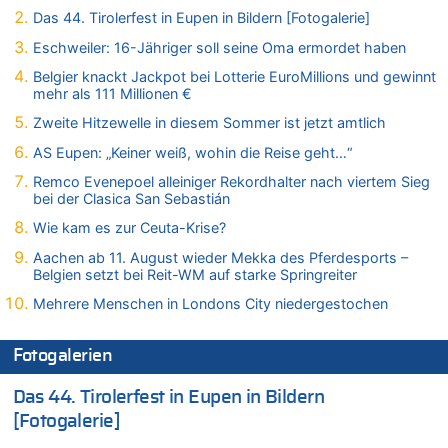
08.08.2026 - 20:17 von Russentrolle zu
Das 44. Tirolerfest in Eupen in Bildern [Fotogalerie]
Leipzig, Mechernich und die Frage: Wer steckt hinter den
Eschweiler: 16-Jähriger soll seine Oma ermordet haben
Drohnen mit Strengstoff? War es Russland?
Belgier knackt Jackpot bei Lotterie EuroMillions und gewinnt
08.08.2026 - 20:16 von Dax zu
mehr als 111 Millionen €
Wasserstand des Rheins in NRW so niedrig wie noch nie
Zweite Hitzewelle in diesem Sommer ist jetzt amtlich
08.08.2026 - 20:13 von Dax zu
Zweite Hitzewelle in diesem Sommer ist jetzt amtlich
AS Eupen: „Keiner weiß, wohin die Reise geht…“
08.08.2026 - 20:09 von Dax zu
Remco Evenepoel alleiniger Rekordhalter nach viertem Sieg
Zweite Hitzewelle in diesem Sommer ist jetzt amtlich
bei der Clasica San Sebastián
08.08.2026 - 20:06 von Dax zu
Wie kam es zur Ceuta-Krise?
Zweite Hitzewelle in diesem Sommer ist jetzt amtlich
Aachen ab 11. August wieder Mekka des Pferdesports –
08.08.2026 - 19:00 von Peter G zu
Belgien setzt bei Reit-WM auf starke Springreiter
Leipzig, Mechernich und die Frage: Wer steckt hinter den
Mehrere Menschen in Londons City niedergestochen
Drohnen mit Strengstoff? War es Russland?
08.08.2026 - 18:48 von Marcel Scholzen Eimerscheid zu
Fotogalerien
Leipzig, Mechernich und die Frage: Wer steckt hinter den
Drohnen mit Strengstoff? War es Russland?
Das 44. Tirolerfest in Eupen in Bildern
08.08.2026 - 18:41 von JoKrings zu
[Fotogalerie]
Leipzig, Mechernich und die Frage: Wer steckt hinter den
Drohnen mit Strengstoff? War es Russland?