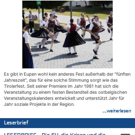
08.08.2026 - 18:39 von JoKrings zu
Leipzig, Mechernich und die Frage: Wer steckt hinter den
Drohnen mit Strengstoff? War es Russland?
08.08.2026 - 18:07 von Hubert F. zu
Belgier knackt Jackpot bei Lotterie EuroMillions und gewinnt
mehr als 111 Millionen €
08.08.2026 - 17:46 von Der Alte zu
Belgier knackt Jackpot bei Lotterie EuroMillions und gewinnt
mehr als 111 Millionen €
08.08.2026 - 17:45 von Der Alte zu
Es gibt in Eupen wohl kein anderes Fest außerhalb der "fünften
Zwölf Jahre nach Aachener Bankraub: 70-Jähriger gefasst
Jahreszeit", das für eine solche Stimmung sorgt wie das
08.08.2026 - 17:43 von Der Alte zu
Tirolerfest. Seit seiner Premiere im Jahr 1981 hat sich die
Leipzig, Mechernich und die Frage: Wer steckt hinter den
Veranstaltung zu einem festen Bestandteil des ostbelgischen
Drohnen mit Strengstoff? War es Russland?
Veranstaltungskalenders entwickelt und unterstützt Jahr für
08.08.2026 - 17:16 von Bingo zu
Jahr soziale Projekte in der Region.
Zweite Hitzewelle in diesem Sommer ist jetzt amtlich
....weiterlesen
08.08.2026 - 16:20 von Russentrolle zu
Leserbrief
Leipzig, Mechernich und die Frage: Wer steckt hinter den
Drohnen mit Strengstoff? War es Russland?