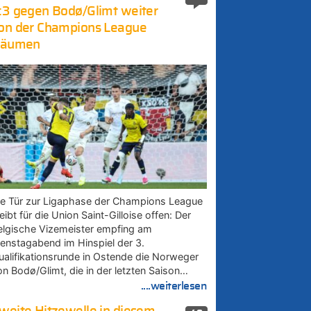
:3 gegen Bodø/Glimt weiter
on der Champions League
räumen
ie Tür zur Ligaphase der Champions League
eibt für die Union Saint-Gilloise offen: Der
elgische Vizemeister empfing am
ienstagabend im Hinspiel der 3.
ualifikationsrunde in Ostende die Norweger
on Bodø/Glimt, die in der letzten Saison…
....weiterlesen