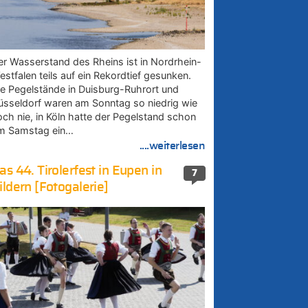
er Wasserstand des Rheins ist in Nordrhein-
estfalen teils auf ein Rekordtief gesunken.
ie Pegelstände in Duisburg-Ruhrort und
üsseldorf waren am Sonntag so niedrig wie
och nie, in Köln hatte der Pegelstand schon
m Samstag ein…
....weiterlesen
as 44. Tirolerfest in Eupen in
7
ildern [Fotogalerie]