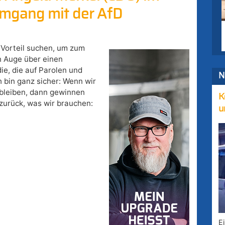
mgang mit der AfD
 Vorteil suchen, um zum
n Auge über einen
e, die auf Parolen und
N
 bin ganz sicher: Wenn wir
 bleiben, dann gewinnen
K
zurück, was wir brauchen:
u
E