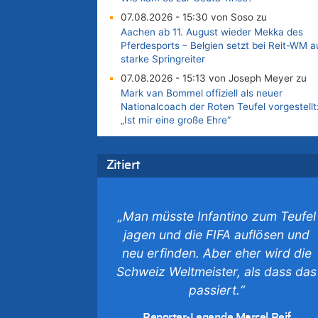
07.08.2026 - 15:30 von Soso zu
Aachen ab 11. August wieder Mekka des
Pferdesports – Belgien setzt bei Reit-WM a
starke Springreiter
07.08.2026 - 15:13 von Joseph Meyer zu
Mark van Bommel offiziell als neuer
Nationalcoach der Roten Teufel vorgestellt
„Ist mir eine große Ehre“
07.08.2026 - 15:06 von Wolfgang2 zu
Kollision zwischen Autofahrer und Radfahre
Zitiert
an RAVeL-Weg
07.08.2026 - 14:35 von Vorfahrt zu
In Belgien missachten zwei von drei
„Man müsste Infantino zum Teufel
Autofahrern das Tempolimit in 30er-Zonen 
Untersuchung von Vias
jagen und die FIFA auflösen und
07.08.2026 - 14:33 von Ostbelgien Direkt z
neu erfinden. Aber eher wird die
Offiziell: Van Bommel wird Belgiens
Schweiz Weltmeister, als dass das
Nationaltrainer
passiert.“
07.08.2026 - 13:39 von alter weißer mann 
Zurück an den Rhein: Hendrich wechselt
Reporter-Legende Marcel Reif