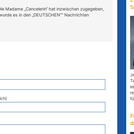
Z
S
. Die Madame „Cancelerin“ hat inzwischen zugegeben,
ls wurde es in den „DEUTSCHEN““ Nachrichten
Je
T
e
r
ich)
fü
F
d