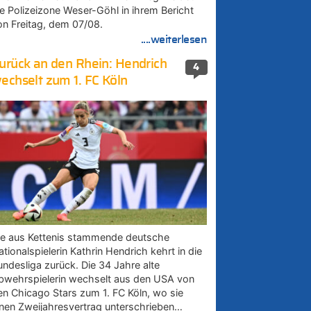
ie Polizeizone Weser-Göhl in ihrem Bericht
on Freitag, dem 07/08.
....weiterlesen
urück an den Rhein: Hendrich
4
echselt zum 1. FC Köln
ie aus Kettenis stammende deutsche
tionalspielerin Kathrin Hendrich kehrt in die
undesliga zurück. Die 34 Jahre alte
bwehrspielerin wechselt aus den USA von
en Chicago Stars zum 1. FC Köln, wo sie
inen Zweijahresvertrag unterschrieben…