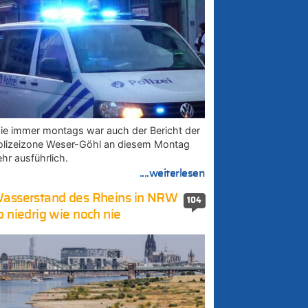
ie immer montags war auch der Bericht der
olizeizone Weser-Göhl an diesem Montag
ehr ausführlich.
....weiterlesen
asserstand des Rheins in NRW
104
o niedrig wie noch nie