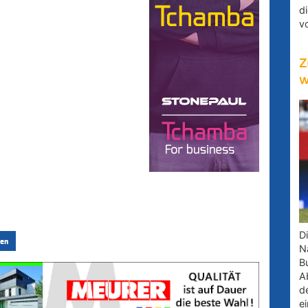
d
v
Z
w
D
en
Na
B
A
d
e