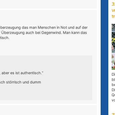
3
v
t
r Überzeugung das man Menschen in Not und auf der
hrer Überzeugung auch bei Gegenwind. Man kann das
tisch.
aber es ist authentisch.“
D
bl
tisch störrisch und dumm
b
D
Q
v