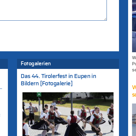
W
Fotogalerien
P
s
Das 44. Tirolerfest in Eupen in
Bildern [Fotogalerie]
W
–
s
: