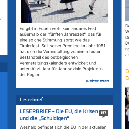
uf
D
Es gibt in Eupen wohl kein anderes Fest
W
außerhalb der "fünften Jahreszeit", das für
D
eine solche Stimmung sorgt wie das
D
:
Tirolerfest. Seit seiner Premiere im Jahr 1981
n
hat sich die Veranstaltung zu einem festen
a
Bestandteil des ostbelgischen
r
Veranstaltungskalenders entwickelt und
unterstützt Jahr für Jahr soziale Projekte in
D
der Region.
B
....weiterlesen
–
Leserbrief
u
LESERBRIEF – Die EU, die Krisen
157
und die „Schuldigen“
zu
Weshalb befindet sich die EU in der aktuellen