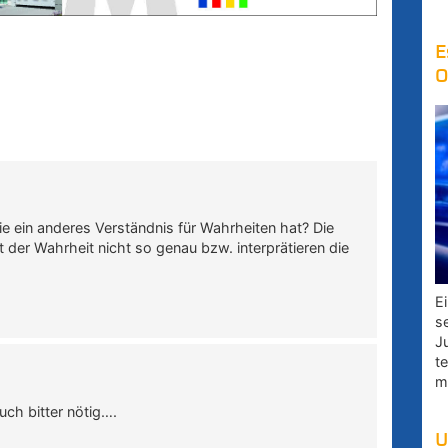
E
O
ie ein anderes Verständnis für Wahrheiten hat? Die
t der Wahrheit nicht so genau bzw. interprätieren die
E
s
J
t
m
auch bitter nötig….
U