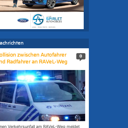
achrichten
ollision zwischen Autofahrer
0
nd Radfahrer an RAVeL-Weg
inen Verkehrsunfall am RAVeL-Weg meldet