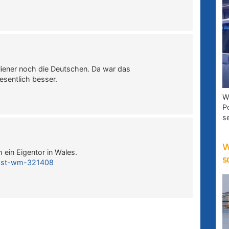
liener noch die Deutschen. Da war das
sentlich besser.
W
P
s
W
ein Eigentor in Wales.
s
passt-wm-321408