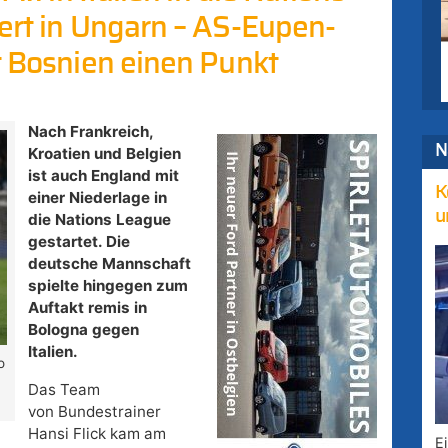
ert in Ungarn – AS-Eupen-
t Bosnien einen Punkt
Nach Frankreich,
N
Kroatien und Belgien
ist auch England mit
K
einer Niederlage in
u
die Nations League
gestartet. Die
deutsche Mannschaft
spielte hingegen zum
Auftakt remis in
Bologna gegen
Italien.
o
Das Team
von Bundestrainer
Hansi Flick kam am
E