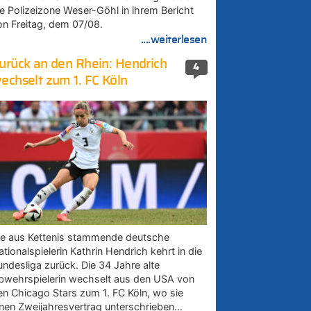
ie Polizeizone Weser-Göhl in ihrem Bericht
on Freitag, dem 07/08.
....weiterlesen
urück an den Rhein: Hendrich
4
echselt zum 1. FC Köln
ie aus Kettenis stammende deutsche
tionalspielerin Kathrin Hendrich kehrt in die
undesliga zurück. Die 34 Jahre alte
bwehrspielerin wechselt aus den USA von
en Chicago Stars zum 1. FC Köln, wo sie
inen Zweijahresvertrag unterschrieben…