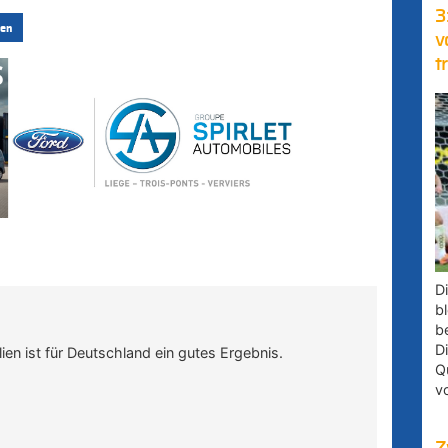
3
en
v
t
D
bl
b
D
n ist für Deutschland ein gutes Ergebnis.
Q
v