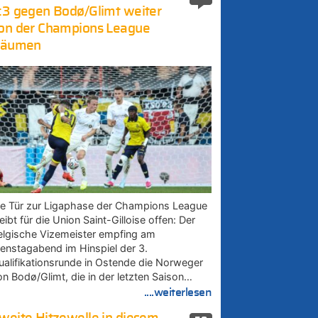
:3 gegen Bodø/Glimt weiter
on der Champions League
räumen
ie Tür zur Ligaphase der Champions League
eibt für die Union Saint-Gilloise offen: Der
elgische Vizemeister empfing am
ienstagabend im Hinspiel der 3.
ualifikationsrunde in Ostende die Norweger
on Bodø/Glimt, die in der letzten Saison…
....weiterlesen