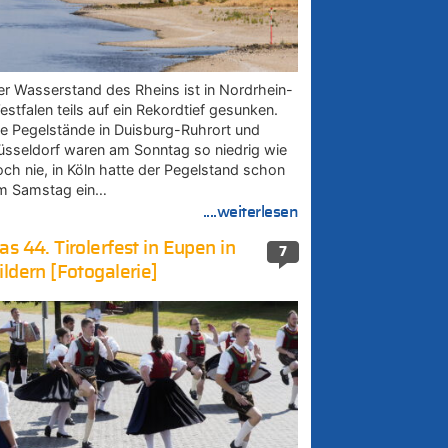
er Wasserstand des Rheins ist in Nordrhein-
estfalen teils auf ein Rekordtief gesunken.
ie Pegelstände in Duisburg-Ruhrort und
üsseldorf waren am Sonntag so niedrig wie
och nie, in Köln hatte der Pegelstand schon
m Samstag ein…
....weiterlesen
as 44. Tirolerfest in Eupen in
7
ildern [Fotogalerie]