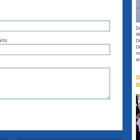
D
W
ich)
D
D
n
a
D
B