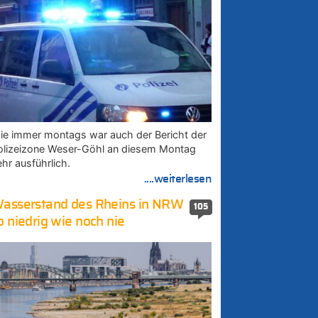
ie immer montags war auch der Bericht der
olizeizone Weser-Göhl an diesem Montag
ehr ausführlich.
....weiterlesen
asserstand des Rheins in NRW
105
o niedrig wie noch nie