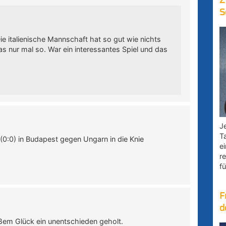
Z
S
ie italienische Mannschaft hat so gut wie nichts
s nur mal so. War ein interessantes Spiel und das
Je
T
(0:0) in Budapest gegen Ungarn in die Knie
e
r
fü
F
d
oßem Glück ein unentschieden geholt.