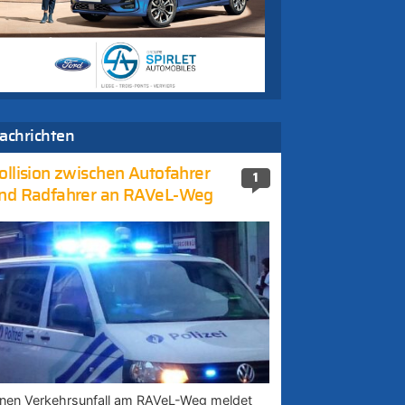
achrichten
ollision zwischen Autofahrer
1
nd Radfahrer an RAVeL-Weg
inen Verkehrsunfall am RAVeL-Weg meldet