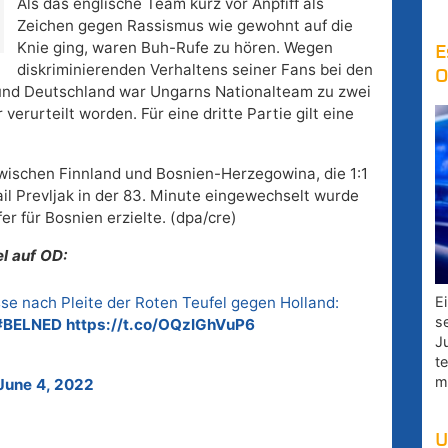
Als das englische Team kurz vor Anpfiff als
Zeichen gegen Rassismus wie gewohnt auf die
Knie ging, waren Buh-Rufe zu hören. Wegen
E
diskriminierenden Verhaltens seiner Fans bei den
O
und Deutschland war Ungarns Nationalteam zu zwei
erurteilt worden. Für eine dritte Partie gilt eine
zwischen Finnland und Bosnien-Herzegowina, die 1:1
l Prevljak in der 83. Minute eingewechselt wurde
er für Bosnien erzielte. (dpa/cre)
l auf OD:
e nach Pleite der Roten Teufel gegen Holland:
E
s
#BELNED
https://t.co/OQzIGhVuP6
J
t
m
June 4, 2022
U