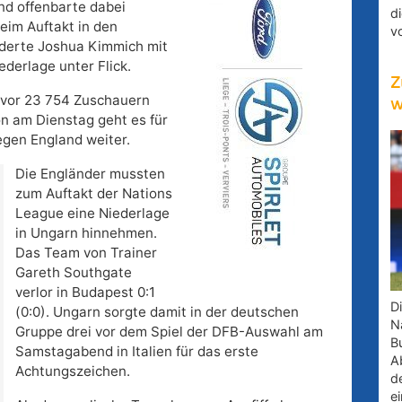
nd offenbarte dabei
d
eim Auftakt in den
v
nderte Joshua Kimmich mit
ederlage unter Flick.
Z
) vor 23 754 Zuschauern
w
on am Dienstag geht es für
gen England weiter.
Die Engländer mussten
zum Auftakt der Nations
League eine Niederlage
in Ungarn hinnehmen.
Das Team von Trainer
Gareth Southgate
verlor in Budapest 0:1
D
(0:0). Ungarn sorgte damit in der deutschen
Na
Gruppe drei vor dem Spiel der DFB-Auswahl am
B
Samstagabend in Italien für das erste
A
Achtungszeichen.
d
e