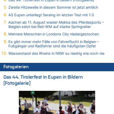
Wasserstand des Rheins in NRW so niedrig wie noch nie
Zweite Hitzewelle in diesem Sommer ist jetzt amtlich
09.08.2026 - 01:41 von Hugo Egon Bernhard von Sinnen zu
AS Eupen unterliegt Seraing im letzten Test mit 1:3
Leipzig, Mechernich und die Frage: Wer steckt hinter den
Drohnen mit Strengstoff? War es Russland?
Aachen ab 11. August wieder Mekka des Pferdesports –
Belgien setzt bei Reit-WM auf starke Springreiter
09.08.2026 - 01:10 von Peter S. zu
Leipzig, Mechernich und die Frage: Wer steckt hinter den
Mehrere Menschen in Londons City niedergestochen
Drohnen mit Strengstoff? War es Russland?
Es gibt mmer mehr Fälle von Fahrerflucht in Belgien –
09.08.2026 - 01:07 von Peter S. zu
Fußgänger und Radfahrer sind die häufigsten Opfer
Leipzig, Mechernich und die Frage: Wer steckt hinter den
Wasserstand des Rheins in NRW so niedrig wie noch nie
Drohnen mit Strengstoff? War es Russland?
09.08.2026 - 01:05 von Peter S. zu
Fotogalerien
Leipzig, Mechernich und die Frage: Wer steckt hinter den
Drohnen mit Strengstoff? War es Russland?
Das 44. Tirolerfest in Eupen in Bildern
08.08.2026 - 23:27 von Bingo zu
[Fotogalerie]
Zweite Hitzewelle in diesem Sommer ist jetzt amtlich
08.08.2026 - 22:47 von Heinz F. zu
Wasserstand des Rheins in NRW so niedrig wie noch nie
08.08.2026 - 22:39 von Hugo Egon Bernhard von Sinnen zu
Politischer Eklat bei der Gedenkfeier in Marcinelle – Meloni:
„Schwerwiegende und beschämende Geste“