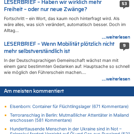
LESERBRIEF – Haben wir wirklich mehr
08.08.2026 - 21:11 von Mungo zu
53
Freiheit – oder nur neue Zwänge?
Leipzig, Mechernich und die Frage: Wer steckt hinter den
Drohnen mit Strengstoff? War es Russland?
Fortschritt – ein Wort, das kaum noch hinterfragt wird. Als
08.08.2026 - 20:49 von Marcel Scholzen Eimerscheid zu
wäre alles, was sich verändert, automatisch besser. Doch im
Leipzig, Mechernich und die Frage: Wer steckt hinter den
Alltag…
Drohnen mit Strengstoff? War es Russland?
....weiterlesen
08.08.2026 - 20:34 von Dax zu
LESERBRIEF – Wenn Mobilität plötzlich nicht
9
Wasserstand des Rheins in NRW so niedrig wie noch nie
mehr selbstverständlich ist
08.08.2026 - 20:32 von Joseph Meyer zu
In der Deutschsprachigen Gemeinschaft wächst man mit
Leipzig, Mechernich und die Frage: Wer steckt hinter den
einem ganz bestimmten Gedanken auf: Hauptsache so schnell
Drohnen mit Strengstoff? War es Russland?
wie möglich den Führerschein machen….
08.08.2026 - 20:20 von Joseph Meyer zu
....weiterlesen
Leipzig, Mechernich und die Frage: Wer steckt hinter den
Drohnen mit Strengstoff? War es Russland?
Am meisten kommentiert
08.08.2026 - 20:19 von Peter G zu
Zwölf Jahre nach Aachener Bankraub: 70-Jähriger gefasst
Elsenborn: Container für Flüchtlingslager (671 Kommentare)
08.08.2026 - 20:17 von Russentrolle zu
Terroranschlag in Berlin: Mutmaßlicher Attentäter in Mailand
Leipzig, Mechernich und die Frage: Wer steckt hinter den
erschossen (581 Kommentare)
Drohnen mit Strengstoff? War es Russland?
Hunderttausende Menschen in der Ukraine sind in Not –
08.08.2026 - 20:16 von Dax zu
Selenskyj fordert Verzicht auf Öl und Gas aus Russland (521