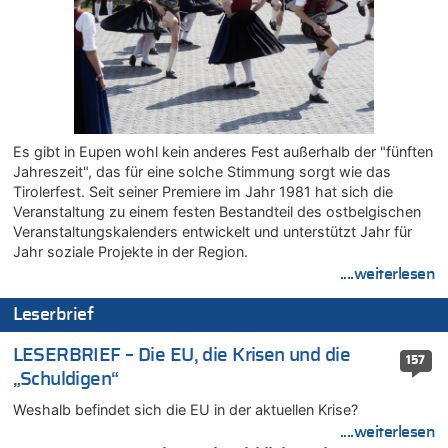
08.08.2026 - 22:23 von Marcel Scholzen Eimerscheid zu
Politischer Eklat bei der Gedenkfeier in Marcinelle – Meloni:
„Schwerwiegende und beschämende Geste“
08.08.2026 - 22:12 von Hugo Egon Bernhard von Sinnen zu
LESERBRIEF – Für lokale, dezentrale Energieproduktion
08.08.2026 - 22:09 von Frage zu
Es gibt in Eupen wohl kein anderes Fest außerhalb der "fünften
Leipzig, Mechernich und die Frage: Wer steckt hinter den
Jahreszeit", das für eine solche Stimmung sorgt wie das
Drohnen mit Strengstoff? War es Russland?
Tirolerfest. Seit seiner Premiere im Jahr 1981 hat sich die
08.08.2026 - 22:07 von Shari zu
Veranstaltung zu einem festen Bestandteil des ostbelgischen
Belgier knackt Jackpot bei Lotterie EuroMillions und gewinnt
Veranstaltungskalenders entwickelt und unterstützt Jahr für
mehr als 111 Millionen €
Jahr soziale Projekte in der Region.
....weiterlesen
08.08.2026 - 21:46 von Frage zu
Leipzig, Mechernich und die Frage: Wer steckt hinter den
Leserbrief
Drohnen mit Strengstoff? War es Russland?
08.08.2026 - 21:33 von Frage zu
LESERBRIEF – Die EU, die Krisen und die
157
Zwölf Jahre nach Aachener Bankraub: 70-Jähriger gefasst
„Schuldigen“
08.08.2026 - 21:28 von Noah Parmentier zu
Weshalb befindet sich die EU in der aktuellen Krise?
Leipzig, Mechernich und die Frage: Wer steckt hinter den
Drohnen mit Strengstoff? War es Russland?
....weiterlesen