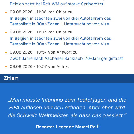
Belgien setzt bei Reit-WM auf starke Springreiter
09.08.2026 - 11:08 von Chips zu
In Belgien missachten zwei von drei Autofahrern das
Tempolimit in 30er-Zonen – Untersuchung von Vias
09.08.2026 - 11:07 von Chips zu
In Belgien missachten zwei von drei Autofahrern das
Tempolimit in 30er-Zonen – Untersuchung von Vias
09.08.2026 - 10:57 von Antwort zu
Zwölf Jahre nach Aachener Bankraub: 70-Jähriger gefasst
09.08.2026 - 10:57 von Ach zu
Politischer Eklat bei der Gedenkfeier in Marcinelle – Meloni:
Zitiert
„Schwerwiegende und beschämende Geste“
09.08.2026 - 10:55 von Traurig zu
Politischer Eklat bei der Gedenkfeier in Marcinelle – Meloni:
„Schwerwiegende und beschämende Geste“
„Man müsste Infantino zum Teufel jagen und die
09.08.2026 - 10:07 von erbo zu
FIFA auflösen und neu erfinden. Aber eher wird
Leipzig, Mechernich und die Frage: Wer steckt hinter den
die Schweiz Weltmeister, als dass das passiert.“
Drohnen mit Strengstoff? War es Russland?
09.08.2026 - 09:53 von schlechtmensch zu
Reporter-Legende Marcel Reif
Politischer Eklat bei der Gedenkfeier in Marcinelle – Meloni: