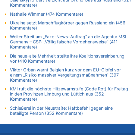
Wasserstand des Rheins in NRW so niedrig wie noch nie
Kommentare)
08.08.2026 - 20:13 von Dax zu
Nathalie Wimmer (474 Kommentare)
Zweite Hitzewelle in diesem Sommer ist jetzt amtlich
Ukraine setzt Marschflugkörper gegen Russland ein (456
08.08.2026 - 20:09 von Dax zu
Kommentare)
Zweite Hitzewelle in diesem Sommer ist jetzt amtlich
Weiter Streit um „Fake-News-Auftrag“ an die Agentur MSL
08.08.2026 - 20:06 von Dax zu
Germany – CSP: „Völlig falsche Vorgehensweise“ (411
Kommentare)
Zweite Hitzewelle in diesem Sommer ist jetzt amtlich
08.08.2026 - 19:00 von Peter G zu
Die neue-alte Mehrheit stellte ihre Koalitionsvereinbarung
vor (410 Kommentare)
Leipzig, Mechernich und die Frage: Wer steckt hinter den
Drohnen mit Strengstoff? War es Russland?
Viktor Orban warnt Belgien kurz vor dem EU-Gipfel vor
einem „Risiko massiver Vergeltungsmaßnahmen“ (397
08.08.2026 - 18:48 von Marcel Scholzen Eimerscheid zu
Kommentare)
Leipzig, Mechernich und die Frage: Wer steckt hinter den
Drohnen mit Strengstoff? War es Russland?
KMI ruft die höchste Hitzewarnstufe (Code Rot) für Freitag
in den Provinzen Limburg und Lüttich aus (352
08.08.2026 - 18:41 von JoKrings zu
Kommentare)
Leipzig, Mechernich und die Frage: Wer steckt hinter den
Schießerei in der Neustraße: Haftbefehl gegen eine
Drohnen mit Strengstoff? War es Russland?
beteiligte Person (352 Kommentare)
08.08.2026 - 18:39 von JoKrings zu
Leipzig, Mechernich und die Frage: Wer steckt hinter den
Drohnen mit Strengstoff? War es Russland?