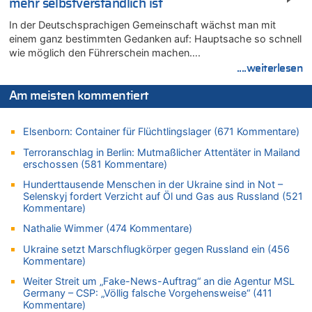
mehr selbstverständlich ist
08.08.2026 - 20:32 von Joseph Meyer zu
In der Deutschsprachigen Gemeinschaft wächst man mit
Leipzig, Mechernich und die Frage: Wer steckt hinter den
einem ganz bestimmten Gedanken auf: Hauptsache so schnell
Drohnen mit Strengstoff? War es Russland?
wie möglich den Führerschein machen….
08.08.2026 - 20:20 von Joseph Meyer zu
....weiterlesen
Leipzig, Mechernich und die Frage: Wer steckt hinter den
Drohnen mit Strengstoff? War es Russland?
Am meisten kommentiert
08.08.2026 - 20:19 von Peter G zu
Zwölf Jahre nach Aachener Bankraub: 70-Jähriger gefasst
Elsenborn: Container für Flüchtlingslager (671 Kommentare)
08.08.2026 - 20:17 von Russentrolle zu
Terroranschlag in Berlin: Mutmaßlicher Attentäter in Mailand
Leipzig, Mechernich und die Frage: Wer steckt hinter den
erschossen (581 Kommentare)
Drohnen mit Strengstoff? War es Russland?
Hunderttausende Menschen in der Ukraine sind in Not –
08.08.2026 - 20:16 von Dax zu
Selenskyj fordert Verzicht auf Öl und Gas aus Russland (521
Wasserstand des Rheins in NRW so niedrig wie noch nie
Kommentare)
08.08.2026 - 20:13 von Dax zu
Nathalie Wimmer (474 Kommentare)
Zweite Hitzewelle in diesem Sommer ist jetzt amtlich
Ukraine setzt Marschflugkörper gegen Russland ein (456
08.08.2026 - 20:09 von Dax zu
Kommentare)
Zweite Hitzewelle in diesem Sommer ist jetzt amtlich
Weiter Streit um „Fake-News-Auftrag“ an die Agentur MSL
08.08.2026 - 20:06 von Dax zu
Germany – CSP: „Völlig falsche Vorgehensweise“ (411
Kommentare)
Zweite Hitzewelle in diesem Sommer ist jetzt amtlich