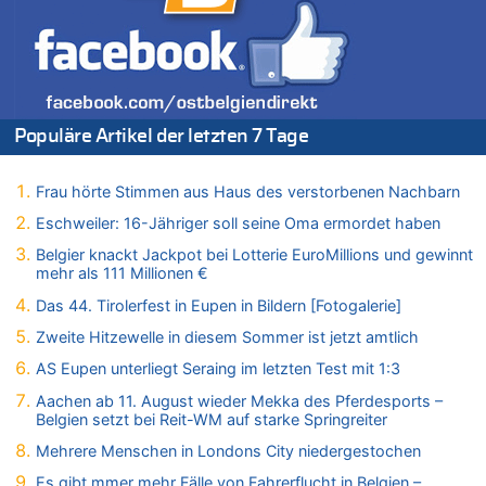
09.08.2026 - 09:11 von Werner Radermacher zu
Politischer Eklat bei der Gedenkfeier in Marcinelle – Meloni:
„Schwerwiegende und beschämende Geste“
09.08.2026 - 08:40 von Guido Scholzen zu
Leipzig, Mechernich und die Frage: Wer steckt hinter den
Drohnen mit Strengstoff? War es Russland?
Populäre Artikel der letzten 7 Tage
09.08.2026 - 08:21 von Zuhörer zu
Aachen ab 11. August wieder Mekka des Pferdesports –
Frau hörte Stimmen aus Haus des verstorbenen Nachbarn
Belgien setzt bei Reit-WM auf starke Springreiter
Eschweiler: 16-Jähriger soll seine Oma ermordet haben
09.08.2026 - 07:40 von SoSo zu
Aachen ab 11. August wieder Mekka des Pferdesports –
Belgier knackt Jackpot bei Lotterie EuroMillions und gewinnt
Belgien setzt bei Reit-WM auf starke Springreiter
mehr als 111 Millionen €
09.08.2026 - 07:00 von Zuhörer zu
Das 44. Tirolerfest in Eupen in Bildern [Fotogalerie]
Wasserstand des Rheins in NRW so niedrig wie noch nie
Zweite Hitzewelle in diesem Sommer ist jetzt amtlich
09.08.2026 - 01:41 von Hugo Egon Bernhard von Sinnen zu
AS Eupen unterliegt Seraing im letzten Test mit 1:3
Leipzig, Mechernich und die Frage: Wer steckt hinter den
Drohnen mit Strengstoff? War es Russland?
Aachen ab 11. August wieder Mekka des Pferdesports –
Belgien setzt bei Reit-WM auf starke Springreiter
09.08.2026 - 01:10 von Peter S. zu
Leipzig, Mechernich und die Frage: Wer steckt hinter den
Mehrere Menschen in Londons City niedergestochen
Drohnen mit Strengstoff? War es Russland?
Es gibt mmer mehr Fälle von Fahrerflucht in Belgien –