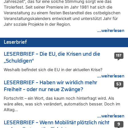
Jahreszeit", das für eine solche Stimmung sorgt wie das
Drohnen mit Strengstoff? War es Russland?
Tirolerfest. Seit seiner Premiere im Jahr 1981 hat sich die
08.08.2026 - 22:07 von Shari zu
Veranstaltung zu einem festen Bestandteil des ostbelgischen
Belgier knackt Jackpot bei Lotterie EuroMillions und gewinnt
Veranstaltungskalenders entwickelt und unterstützt Jahr für
mehr als 111 Millionen €
Jahr soziale Projekte in der Region.
....weiterlesen
08.08.2026 - 21:46 von Frage zu
Leipzig, Mechernich und die Frage: Wer steckt hinter den
Leserbrief
Drohnen mit Strengstoff? War es Russland?
08.08.2026 - 21:33 von Frage zu
LESERBRIEF – Die EU, die Krisen und die
157
Zwölf Jahre nach Aachener Bankraub: 70-Jähriger gefasst
„Schuldigen“
08.08.2026 - 21:28 von Noah Parmentier zu
Weshalb befindet sich die EU in der aktuellen Krise?
Leipzig, Mechernich und die Frage: Wer steckt hinter den
Drohnen mit Strengstoff? War es Russland?
....weiterlesen
LESERBRIEF – Haben wir wirklich mehr
08.08.2026 - 21:11 von Mungo zu
53
Freiheit – oder nur neue Zwänge?
Leipzig, Mechernich und die Frage: Wer steckt hinter den
Drohnen mit Strengstoff? War es Russland?
Fortschritt – ein Wort, das kaum noch hinterfragt wird. Als
08.08.2026 - 20:49 von Marcel Scholzen Eimerscheid zu
wäre alles, was sich verändert, automatisch besser. Doch im
Leipzig, Mechernich und die Frage: Wer steckt hinter den
Alltag…
Drohnen mit Strengstoff? War es Russland?
....weiterlesen
08.08.2026 - 20:34 von Dax zu
LESERBRIEF – Wenn Mobilität plötzlich nicht
9
Wasserstand des Rheins in NRW so niedrig wie noch nie