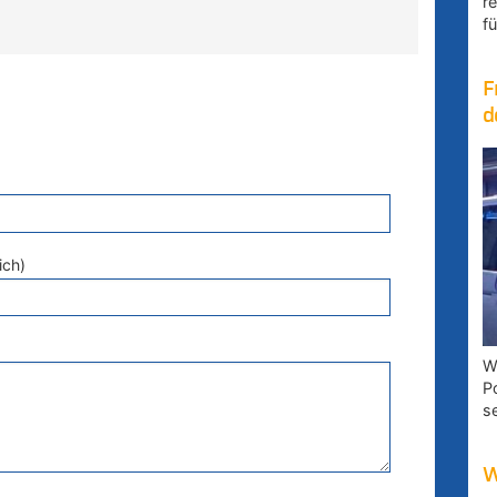
r
fü
F
d
ich)
W
P
s
W