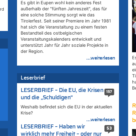
Es gibt in Eupen wohl kein anderes Fest
außerhalb der "fünften Jahreszeit", das für
rd
eine solche Stimmung sorgt wie das
Tirolerfest. Seit seiner Premiere im Jahr 1981
hat sich die Veranstaltung zu einem festen
Bestandteil des ostbelgischen
Veranstaltungskalenders entwickelt und
unterstützt Jahr für Jahr soziale Projekte in
der Region.
E
....weiterlesen
a
e
Ti
Leserbrief
h
B
LESERBRIEF – Die EU, die Krisen
157
und die „Schuldigen“
R
Weshalb befindet sich die EU in der aktuellen
R
Krise?
....weiterlesen
b
LESERBRIEF – Haben wir
53
wirklich mehr Freiheit – oder nur