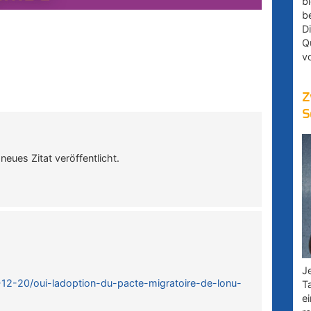
bl
b
D
Q
v
Z
S
neues Zitat veröffentlicht.
Je
18-12-20/oui-ladoption-du-pacte-migratoire-de-lonu-
T
e