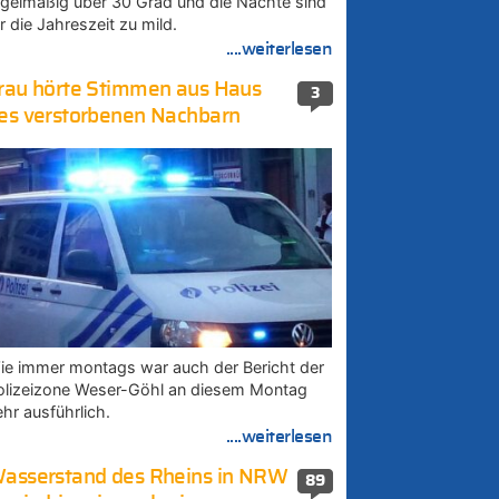
egelmäßig über 30 Grad und die Nächte sind
r die Jahreszeit zu mild.
....weiterlesen
rau hörte Stimmen aus Haus
3
es verstorbenen Nachbarn
ie immer montags war auch der Bericht der
olizeizone Weser-Göhl an diesem Montag
ehr ausführlich.
....weiterlesen
asserstand des Rheins in NRW
89