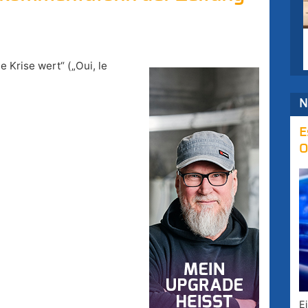
 Krise wert“ („Oui, le
N
E
O
E