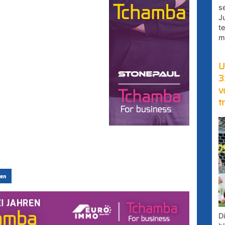
s
J
t
m
U
3
v
t
en
D