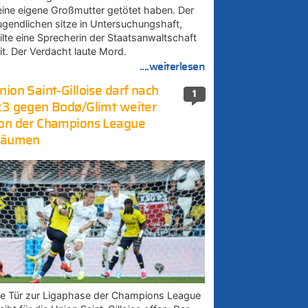
eine eigene Großmutter getötet haben. Der
ugendlichen sitze in Untersuchungshaft,
eilte eine Sprecherin der Staatsanwaltschaft
it. Der Verdacht laute Mord.
....weiterlesen
nion Saint-Gilloise darf nach
1
:3 gegen Bodø/Glimt weiter
on der Champions League
räumen
ie Tür zur Ligaphase der Champions League