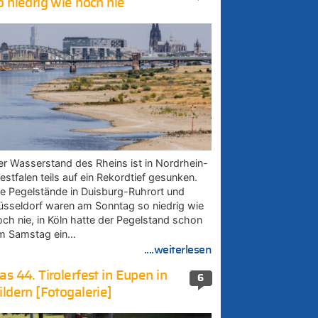
o niedrig wie noch nie
er Wasserstand des Rheins ist in Nordrhein-
estfalen teils auf ein Rekordtief gesunken.
ie Pegelstände in Duisburg-Ruhrort und
üsseldorf waren am Sonntag so niedrig wie
och nie, in Köln hatte der Pegelstand schon
m Samstag ein…
....weiterlesen
as 44. Tirolerfest in Eupen in
6
ildern [Fotogalerie]