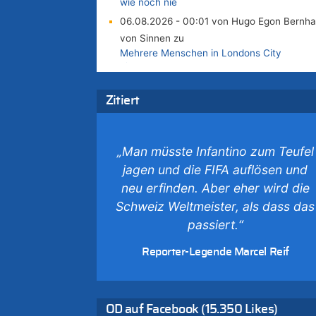
wie noch nie
06.08.2026 - 00:01 von Hugo Egon Bernha
von Sinnen zu
Mehrere Menschen in Londons City
niedergestochen
05.08.2026 - 23:29 von Zuhörer zu
Wasserstand des Rheins in NRW so niedrig
Zitiert
wie noch nie
05.08.2026 - 22:35 von Chips zu
Wasserstand des Rheins in NRW so niedrig
„Man müsste Infantino zum Teufel
wie noch nie
jagen und die FIFA auflösen und
05.08.2026 - 22:31 von Chips zu
neu erfinden. Aber eher wird die
Mehrere Menschen in Londons City
Schweiz Weltmeister, als dass das
niedergestochen
passiert.“
05.08.2026 - 22:18 von Kritisch denken zu
Mehrere Menschen in Londons City
Reporter-Legende Marcel Reif
niedergestochen
05.08.2026 - 21:53 von Karli Dall zu
Mehrere Menschen in Londons City
niedergestochen
OD auf Facebook (15.350 Likes)