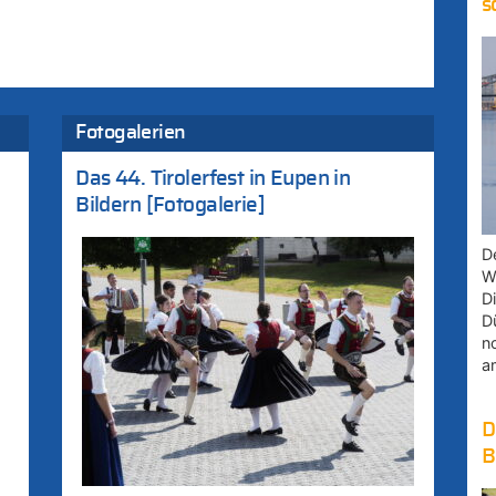
s
Fotogalerien
Das 44. Tirolerfest in Eupen in
Bildern [Fotogalerie]
D
W
D
D
n
a
D
B