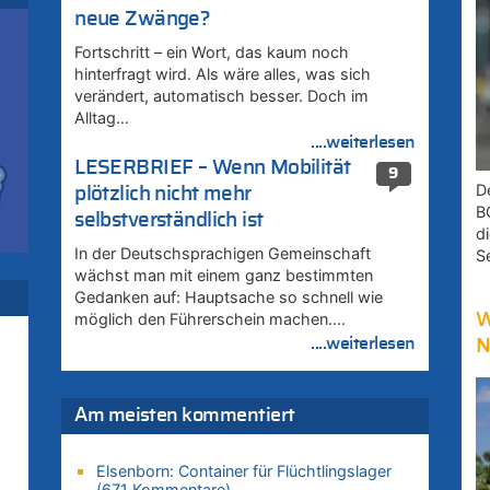
neue Zwänge?
Fortschritt – ein Wort, das kaum noch
hinterfragt wird. Als wäre alles, was sich
verändert, automatisch besser. Doch im
Alltag…
....weiterlesen
LESERBRIEF – Wenn Mobilität
9
D
plötzlich nicht mehr
B
selbstverständlich ist
d
In der Deutschsprachigen Gemeinschaft
S
wächst man mit einem ganz bestimmten
uf
Gedanken auf: Hauptsache so schnell wie
W
möglich den Führerschein machen….
....weiterlesen
N
Am meisten kommentiert
Elsenborn: Container für Flüchtlingslager
(671 Kommentare)