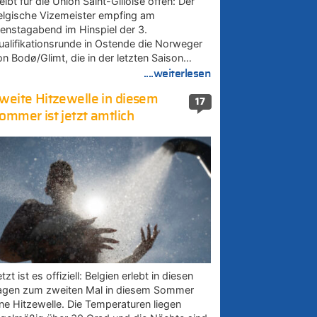
eibt für die Union Saint-Gilloise offen: Der
elgische Vizemeister empfing am
ienstagabend im Hinspiel der 3.
ualifikationsrunde in Ostende die Norweger
on Bodø/Glimt, die in der letzten Saison…
....weiterlesen
weite Hitzewelle in diesem
17
ommer ist jetzt amtlich
tzt ist es offiziell: Belgien erlebt in diesen
agen zum zweiten Mal in diesem Sommer
ine Hitzewelle. Die Temperaturen liegen