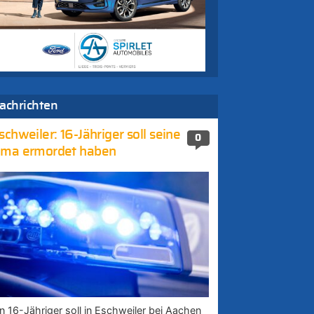
achrichten
schweiler: 16-Jähriger soll seine
0
ma ermordet haben
in 16-Jähriger soll in Eschweiler bei Aachen