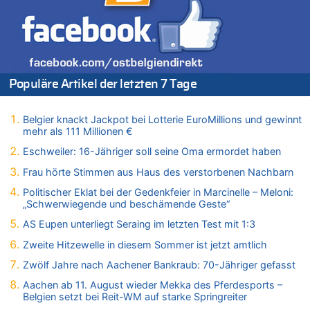
Figur in Rio – Kitsch, Kunst oder Religion?
09.08.2026 - 21:06 von Marcel Scholzen Eimerscheid zu
Gigantische Marienstatue in Polen – Größer als die Christus-
Figur in Rio – Kitsch, Kunst oder Religion?
09.08.2026 - 21:01 von Vermute mal zu
Populäre Artikel der letzten 7 Tage
Politischer Eklat bei der Gedenkfeier in Marcinelle – Meloni:
„Schwerwiegende und beschämende Geste“
Belgier knackt Jackpot bei Lotterie EuroMillions und gewinnt
09.08.2026 - 20:53 von Wolfgang2 zu
mehr als 111 Millionen €
Gigantische Marienstatue in Polen – Größer als die Christus-
Figur in Rio – Kitsch, Kunst oder Religion?
Eschweiler: 16-Jähriger soll seine Oma ermordet haben
09.08.2026 - 20:29 von Hans L. zu
Frau hörte Stimmen aus Haus des verstorbenen Nachbarn
Gigantische Marienstatue in Polen – Größer als die Christus-
Politischer Eklat bei der Gedenkfeier in Marcinelle – Meloni:
Figur in Rio – Kitsch, Kunst oder Religion?
„Schwerwiegende und beschämende Geste“
09.08.2026 - 20:20 von Richelieu zu
AS Eupen unterliegt Seraing im letzten Test mit 1:3
Gigantische Marienstatue in Polen – Größer als die Christus-
Figur in Rio – Kitsch, Kunst oder Religion?
Zweite Hitzewelle in diesem Sommer ist jetzt amtlich
09.08.2026 - 20:10 von WK zu
Zwölf Jahre nach Aachener Bankraub: 70-Jähriger gefasst
Kollision zwischen Autofahrer und Radfahrer an RAVeL-Weg
Aachen ab 11. August wieder Mekka des Pferdesports –
09.08.2026 - 20:07 von WK zu
Belgien setzt bei Reit-WM auf starke Springreiter
Politischer Eklat bei der Gedenkfeier in Marcinelle – Meloni: