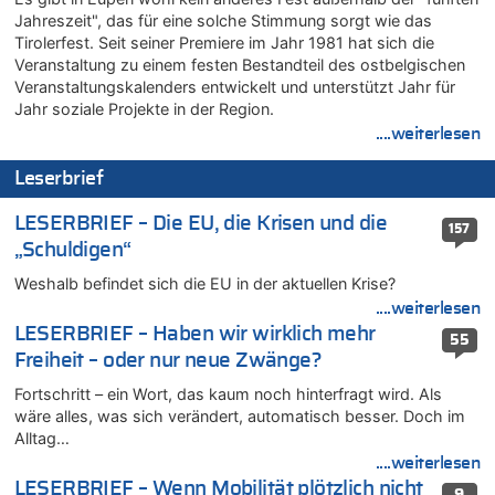
Jahreszeit", das für eine solche Stimmung sorgt wie das
Politischer Eklat bei der Gedenkfeier in Marcinelle – Meloni:
Tirolerfest. Seit seiner Premiere im Jahr 1981 hat sich die
„Schwerwiegende und beschämende Geste“
Veranstaltung zu einem festen Bestandteil des ostbelgischen
09.08.2026 - 18:54 von Pierre zu
Veranstaltungskalenders entwickelt und unterstützt Jahr für
Politischer Eklat bei der Gedenkfeier in Marcinelle – Meloni:
Jahr soziale Projekte in der Region.
„Schwerwiegende und beschämende Geste“
....weiterlesen
09.08.2026 - 18:19 von Wolfgang2 zu
Zurück an den Rhein: Hendrich wechselt zum 1. FC Köln
Leserbrief
09.08.2026 - 18:12 von Dax zu
LESERBRIEF – Die EU, die Krisen und die
Politischer Eklat bei der Gedenkfeier in Marcinelle – Meloni:
157
„Schwerwiegende und beschämende Geste“
„Schuldigen“
09.08.2026 - 17:58 von Wolfgang2 zu
Weshalb befindet sich die EU in der aktuellen Krise?
Kollision zwischen Autofahrer und Radfahrer an RAVeL-Weg
....weiterlesen
09.08.2026 - 17:22 von Hugo Egon Bernhard von Sinnen zu
LESERBRIEF – Haben wir wirklich mehr
55
Politischer Eklat bei der Gedenkfeier in Marcinelle – Meloni:
Freiheit – oder nur neue Zwänge?
„Schwerwiegende und beschämende Geste“
Fortschritt – ein Wort, das kaum noch hinterfragt wird. Als
09.08.2026 - 17:18 von WK zu
wäre alles, was sich verändert, automatisch besser. Doch im
Politischer Eklat bei der Gedenkfeier in Marcinelle – Meloni:
Alltag…
„Schwerwiegende und beschämende Geste“
....weiterlesen
09.08.2026 - 17:12 von Hugo Egon Bernhard von Sinnen zu
LESERBRIEF – Wenn Mobilität plötzlich nicht
9