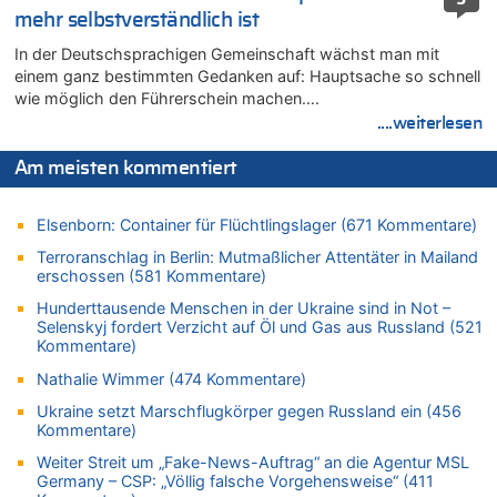
Belgier knackt Jackpot bei Lotterie EuroMillions und gewinnt
mehr selbstverständlich ist
mehr als 111 Millionen €
In der Deutschsprachigen Gemeinschaft wächst man mit
09.08.2026 - 16:56 von Joseph Meyer zu
einem ganz bestimmten Gedanken auf: Hauptsache so schnell
LESERBRIEF – Haben wir wirklich mehr Freiheit – oder nur
wie möglich den Führerschein machen….
neue Zwänge?
....weiterlesen
09.08.2026 - 16:49 von Würger zu
Politischer Eklat bei der Gedenkfeier in Marcinelle – Meloni:
Am meisten kommentiert
„Schwerwiegende und beschämende Geste“
09.08.2026 - 16:40 von Joseph Meyer zu
Elsenborn: Container für Flüchtlingslager (671 Kommentare)
LESERBRIEF – Haben wir wirklich mehr Freiheit – oder nur
neue Zwänge?
Terroranschlag in Berlin: Mutmaßlicher Attentäter in Mailand
erschossen (581 Kommentare)
09.08.2026 - 16:36 von Alibaba zu
Politischer Eklat bei der Gedenkfeier in Marcinelle – Meloni:
Hunderttausende Menschen in der Ukraine sind in Not –
„Schwerwiegende und beschämende Geste“
Selenskyj fordert Verzicht auf Öl und Gas aus Russland (521
Kommentare)
09.08.2026 - 16:25 von HarryderBelgier zu
Belgier knackt Jackpot bei Lotterie EuroMillions und gewinnt
Nathalie Wimmer (474 Kommentare)
mehr als 111 Millionen €
Ukraine setzt Marschflugkörper gegen Russland ein (456
09.08.2026 - 16:23 von Niedriglohnsektor zu
Kommentare)
Politischer Eklat bei der Gedenkfeier in Marcinelle – Meloni:
Weiter Streit um „Fake-News-Auftrag“ an die Agentur MSL
„Schwerwiegende und beschämende Geste“
Germany – CSP: „Völlig falsche Vorgehensweise“ (411