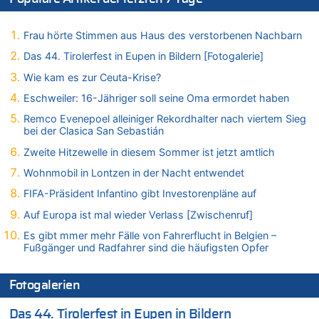
Warum die Waldbrände in Frankreich und Spanien Rekorde
brechen [Fragen & Antworten]
Frau hörte Stimmen aus Haus des verstorbenen Nachbarn
05.08.2026 - 19:21 von Hugo Egon Bernhard von Sinnen zu
Mehrere Menschen in Londons City niedergestochen
Das 44. Tirolerfest in Eupen in Bildern [Fotogalerie]
05.08.2026 - 19:17 von Pierre zu
Wie kam es zur Ceuta-Krise?
Mehrere Menschen in Londons City niedergestochen
Eschweiler: 16-Jähriger soll seine Oma ermordet haben
05.08.2026 - 19:16 von Mungo zu
Remco Evenepoel alleiniger Rekordhalter nach viertem Sieg
Zweite Hitzewelle in diesem Sommer ist jetzt amtlich
bei der Clasica San Sebastián
05.08.2026 - 19:16 von Hugo Egon Bernhard von Sinnen zu
Zweite Hitzewelle in diesem Sommer ist jetzt amtlich
Wasserstand des Rheins in NRW so niedrig wie noch nie
Wohnmobil in Lontzen in der Nacht entwendet
05.08.2026 - 19:11 von Carine zu
Wie kam es zur Ceuta-Krise?
FIFA-Präsident Infantino gibt Investorenpläne auf
05.08.2026 - 19:09 von Carine zu
Auf Europa ist mal wieder Verlass [Zwischenruf]
Wie kam es zur Ceuta-Krise?
Es gibt mmer mehr Fälle von Fahrerflucht in Belgien –
05.08.2026 - 18:55 von Der Patriot zu
Fußgänger und Radfahrer sind die häufigsten Opfer
Wasserstand des Rheins in NRW so niedrig wie noch nie
05.08.2026 - 18:35 von Der Patriot zu
Fotogalerien
Wasserstand des Rheins in NRW so niedrig wie noch nie
Das 44. Tirolerfest in Eupen in Bildern
05.08.2026 - 18:31 von Der Patriot zu