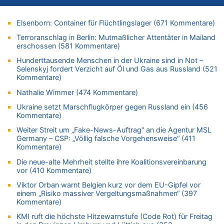
05.08.2026 - 13:18 von Zuhörer zu
Zweite Hitzewelle in diesem Sommer ist jetzt amtlich
Elsenborn: Container für Flüchtlingslager (671 Kommentare)
05.08.2026 - 13:10 von Go Pferdchen, lauf Gallop zu
Terroranschlag in Berlin: Mutmaßlicher Attentäter in Mailand
Aachen ab 11. August wieder Mekka des Pferdesports –
erschossen (581 Kommentare)
Belgien setzt bei Reit-WM auf starke Springreiter
Hunderttausende Menschen in der Ukraine sind in Not –
05.08.2026 - 12:31 von Der Patriot zu
Selenskyj fordert Verzicht auf Öl und Gas aus Russland (521
Es gibt mmer mehr Fälle von Fahrerflucht in Belgien –
Kommentare)
Fußgänger und Radfahrer sind die häufigsten Opfer
Nathalie Wimmer (474 Kommentare)
05.08.2026 - 12:21 von Carine zu
Ukraine setzt Marschflugkörper gegen Russland ein (456
Wie kam es zur Ceuta-Krise?
Kommentare)
05.08.2026 - 11:53 von Ostbelgien Direkt zu
Weiter Streit um „Fake-News-Auftrag“ an die Agentur MSL
Paris 2024: Genau 40 Jahre nach Edgar Cüpper ist wieder ein
Germany – CSP: „Völlig falsche Vorgehensweise“ (411
Springreiter Fahnenträger der belgischen Olympia-Mannschaft
Kommentare)
05.08.2026 - 11:45 von JoKrings zu
Die neue-alte Mehrheit stellte ihre Koalitionsvereinbarung
Zweite Hitzewelle in diesem Sommer ist jetzt amtlich
vor (410 Kommentare)
05.08.2026 - 11:45 von N. A. Klar zu
Viktor Orban warnt Belgien kurz vor dem EU-Gipfel vor
Es gibt mmer mehr Fälle von Fahrerflucht in Belgien –
einem „Risiko massiver Vergeltungsmaßnahmen“ (397
Fußgänger und Radfahrer sind die häufigsten Opfer
Kommentare)
05.08.2026 - 11:43 von JoKrings zu
KMI ruft die höchste Hitzewarnstufe (Code Rot) für Freitag