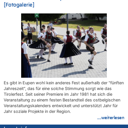
Mehrere Menschen in Londons City niedergestochen
[Fotogalerie]
05.08.2026 - 18:10 von Ach zu
Wasserstand des Rheins in NRW so niedrig wie noch nie
05.08.2026 - 17:32 von Peter G zu
Mehrere Menschen in Londons City niedergestochen
05.08.2026 - 17:19 von Chips zu
Wasserstand des Rheins in NRW so niedrig wie noch nie
05.08.2026 - 17:18 von Chips zu
Wasserstand des Rheins in NRW so niedrig wie noch nie
05.08.2026 - 17:05 von Dax zu
Wie kam es zur Ceuta-Krise?
05.08.2026 - 17:00 von Chips zu
Es gibt in Eupen wohl kein anderes Fest außerhalb der "fünften
Wasserstand des Rheins in NRW so niedrig wie noch nie
Jahreszeit", das für eine solche Stimmung sorgt wie das
05.08.2026 - 17:00 von Dax zu
Tirolerfest. Seit seiner Premiere im Jahr 1981 hat sich die
Veranstaltung zu einem festen Bestandteil des ostbelgischen
Wie kam es zur Ceuta-Krise?
Veranstaltungskalenders entwickelt und unterstützt Jahr für
05.08.2026 - 16:51 von Chips zu
Jahr soziale Projekte in der Region.
Es gibt mmer mehr Fälle von Fahrerflucht in Belgien –
....weiterlesen
Fußgänger und Radfahrer sind die häufigsten Opfer
05.08.2026 - 16:47 von Hugo Egon Bernhard von Sinnen zu