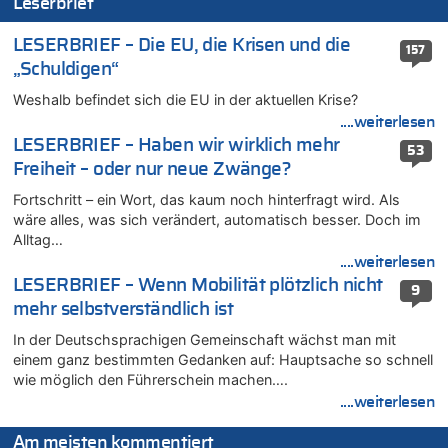
Leserbrief
Wasserstand des Rheins in NRW so niedrig wie noch nie
05.08.2026 - 16:44 von JoKrings zu
LESERBRIEF – Die EU, die Krisen und die
157
Zweite Hitzewelle in diesem Sommer ist jetzt amtlich
„Schuldigen“
05.08.2026 - 16:14 von Patrick zu
Weshalb befindet sich die EU in der aktuellen Krise?
Viktor Orban warnt Belgien kurz vor dem EU-Gipfel vor einem
....weiterlesen
„Risiko massiver Vergeltungsmaßnahmen“
LESERBRIEF – Haben wir wirklich mehr
53
05.08.2026 - 16:08 von Politiker zu
Freiheit – oder nur neue Zwänge?
Warum die Waldbrände in Frankreich und Spanien Rekorde
brechen [Fragen & Antworten]
Fortschritt – ein Wort, das kaum noch hinterfragt wird. Als
wäre alles, was sich verändert, automatisch besser. Doch im
05.08.2026 - 15:59 von JoKrings zu
Alltag…
Wie kam es zur Ceuta-Krise?
....weiterlesen
05.08.2026 - 14:38 von Beatrice Schins zu
LESERBRIEF – Wenn Mobilität plötzlich nicht
9
Auf Europa ist mal wieder Verlass [Zwischenruf]
mehr selbstverständlich ist
05.08.2026 - 14:25 von Willi Müller zu
In der Deutschsprachigen Gemeinschaft wächst man mit
Wasserstand des Rheins in NRW so niedrig wie noch nie
einem ganz bestimmten Gedanken auf: Hauptsache so schnell
05.08.2026 - 13:25 von Zuhörer zu
wie möglich den Führerschein machen….
Wasserstand des Rheins in NRW so niedrig wie noch nie
....weiterlesen
05.08.2026 - 13:22 von Der Alte zu
Zweite Hitzewelle in diesem Sommer ist jetzt amtlich
Am meisten kommentiert