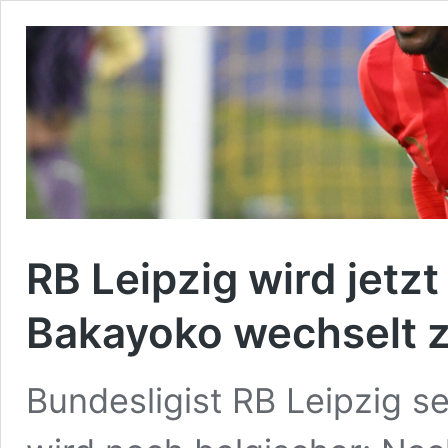
RB Leipzig wird jetz
Bakayoko wechselt z
Bundesligist RB Leipzig s